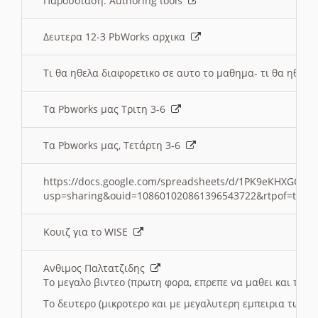
Παρουσιαση: Authoring tools
Δευτερα 12-3 PbWorks αρχικα
Τι θα ηθελα διαφορετικο σε αυτο το μαθημα- τι θα ηθελα
Τα Pbworks μας Τριτη 3-6
Τα Pbworks μας, Τετάρτη 3-6
https://docs.google.com/spreadsheets/d/1PK9eKHXGOJLZ
usp=sharing&ouid=108601020861396543722&rtpof=true
Κουιζ για το WISE
Ανθιμος Παλτατζιδης
Το μεγαλο βιντεο (πρωτη φορα, επρεπε να μαθει και το C
Το δευτερο (μικροτερο και με μεγαλυτερη εμπειρια τωρα)