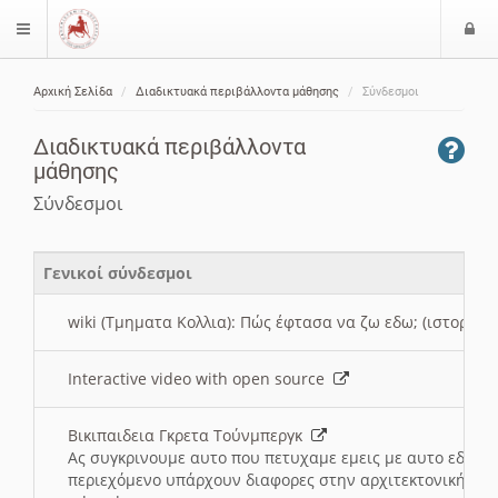
Ε
$langMenu
ί
Αρχική Σελίδα
Διαδικτυακά περιβάλλοντα μάθησης
Σύνδεσμοι
ο
ζήτηση
δ
Διαδικτυακά περιβάλλοντα
ο
μάθησης
ς
Σύνδεσμοι
Γενικοί σύνδεσμοι
wiki (Τμηματα Κολλια): Πώς έφτασα να ζω εδω; (ιστορια)
Interactive video with open source
Βικιπαιδεια Γκρετα Τούνμπεργκ
Ας συγκρινουμε αυτο που πετυχαμε εμεις με αυτο εδω το
περιεχόμενο υπάρχουν διαφορες στην αρχιτεκτονική της