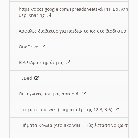
https://docs.google.com/spreadsheets/d/11T_Bb7vXn9
usp=sharing
Ασφαλες διαδικτυο για παιδια- τοπος στο διαδικτυο
OneDrive
ICAP (Δραστηριότητα)
TEDed
Οι τεχνικές που μας άρεσαν!!
Το πρώτο μου wiki (τμήματα Τρίτης 12-3, 3-6)
Τμήματα Κολλια (Ατομικο wiki - Πώς έφτασα να ζω στην 