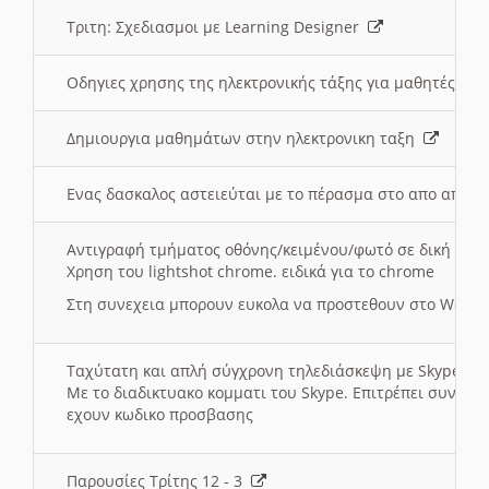
Τριτη: Σχεδιασμοι με Learning Designer
Οδηγιες χρησης της ηλεκτρονικής τάξης για μαθητές
Δημιουργια μαθημάτων στην ηλεκτρονικη ταξη
Ενας δασκαλος αστειεύται με το πέρασμα στο απο αποσ
Αντιγραφή τμήματος οθόνης/κειμένου/φωτό σε δική σας
Χρηση του lightshot chrome. ειδικά για το chrome
Στη συνεχεια μπορουν ευκολα να προστεθουν στο Word 
Ταχύτατη και απλή σύγχρονη τηλεδιάσκεψη με Skype
Με το διαδικτυακο κομματι του Skype. Επιτρέπει συνδε
εχουν κωδικο προσβασης
Παρουσίες Τρίτης 12 - 3