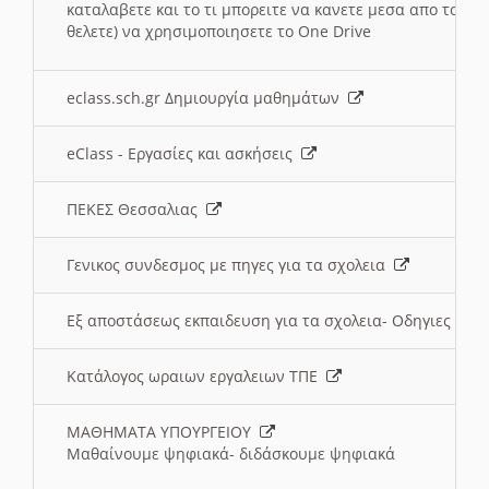
καταλαβετε και το τι μπορειτε να κανετε μεσα απο το σχο
θελετε) να χρησιμοποιησετε το One Drive
eclass.sch.gr Δημιουργία μαθημάτων
eClass - Εργασίες και ασκήσεις
ΠΕΚΕΣ Θεσσαλιας
Γενικος συνδεσμος με πηγες για τα σχολεια
Εξ αποστάσεως εκπαιδευση για τα σχολεια- Οδηγιες
Κατάλογος ωραιων εργαλειων ΤΠΕ
ΜΑΘΗΜΑΤΑ ΥΠΟΥΡΓΕΙΟΥ
Μαθαίνουμε ψηφιακά- διδάσκουμε ψηφιακά