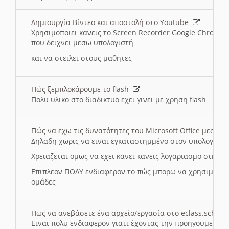
Δημιουργία Βίντεο και αποστολή στο Youtube
Χρησιμοποιει κανεις το Screen Recorder Google Chrome γ
που δειχνει μεσω υπολογιστή
και να στειλει στους μαθητες
Πώς ξεμπλοκάρουμε το flash
Πολυ υλικο στο διαδικτυο εχει γινει με χρηση flash
Πώς να εχω τις δυνατότητες του Microsoft Office μεσω 
Δηλαδη χωρις να ειναι εγκαταστημμένο στον υπολογιστή
Χρειαζεται ομως να εχει κανει κανεις λογαριασμο στη Mic
Επιπλεον ΠΟΛΥ ενδιαφερον το πώς μπορω να χρησιμοποι
ομάδες
Πως να ανεβάσετε ένα αρχείο/εργασία στο eclass.sch.gr
Ειναι πολυ ενδιαφερον γιατι έχοντας την προηγουμενη γ