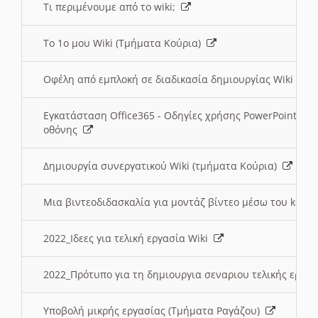
Τι περιμένουμε από το wiki;
Το 1ο μου Wiki (Τμήματα Κούρια)
Οφέλη από εμπλοκή σε διαδικασία δημιουργίας Wiki (Τ
Εγκατάσταση Office365 - Οδηγίες χρήσης PowerPoint γι
οθόνης
Δημιουργία συνεργατικού Wiki (τμήματα Κούρια)
Μια βιντεοδιδασκαλία για μοντάζ βίντεο μέσω του kden
2022_Ιδεες για τελική εργασία Wiki
2022_Πρότυπο για τη δημιουργια σεναριου τελικής εργα
Υποβολή μικρής εργασίας (Τμήματα Ραγάζου)