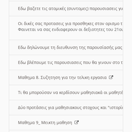
Εδω βαζετε τις ατομικές (συντομες) παρουσιασεις για κ
Οι δικές σας προτασεις για προσθηκες στον ορισμο της
Φαινεται να σας ενδιαφερουν οι δεξιοτητες του 21ου αι
Εδω δηλώνουμε τη διευθυνση της παρουσίασής μας στ
Εδω βλέπουμε τις παρουσιασεις που θα γινουν στο τμη
Μαθημα 8. Συζητηση για την τελικη εργασια
Τι θα μπορούσαν να κερδίσουν μαθησιακά οι μαθητές/τρ
Δύο προτάσεις για μαθησιακους στοχους και "ιστορία" μ
Μαθημα 9_ Μεικτη μαθηση