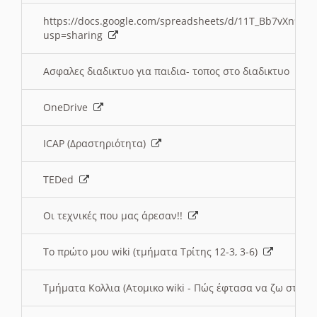
https://docs.google.com/spreadsheets/d/11T_Bb7vXn9
usp=sharing
Ασφαλες διαδικτυο για παιδια- τοπος στο διαδικτυο
OneDrive
ICAP (Δραστηριότητα)
TEDed
Οι τεχνικές που μας άρεσαν!!
Το πρώτο μου wiki (τμήματα Τρίτης 12-3, 3-6)
Τμήματα Κολλια (Ατομικο wiki - Πώς έφτασα να ζω στην 