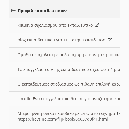
Προφιλ εκπαιδευτικων
Κειμενα σχολιασμου απο εκπαιδευτικο
blog εκπαιδευτικου για ΤΠΕ στην εκπαιδευση
Ομαδα σε σχολειο με πολυ ισχυρη ερευνητικη παραδοσ
Το επαγγελμα του/της εκπαιδευτικου σχεδιαστη/τριας τ
Ο εκπαιδευτικος σχεδιασμος ως πιθανη επιλογή καριέρ
Linkdin Ενα επαγγελματικο δικτυο για αναζητηση και β
Μικρο ηλεκτρονικο περιοδικο με ψηφιακο τέχνημα
https://heyzine.com/flip-book/6e637d9f41.html