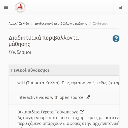
Ε
$langMenu
ί
Αρχική Σελίδα
Διαδικτυακά περιβάλλοντα μάθησης
Σύνδεσμοι
ο
ζήτηση
δ
Διαδικτυακά περιβάλλοντα
ο
μάθησης
ς
Σύνδεσμοι
Γενικοί σύνδεσμοι
wiki (Τμηματα Κολλια): Πώς έφτασα να ζω εδω; (ιστορια)
Interactive video with open source
Βικιπαιδεια Γκρετα Τούνμπεργκ
Ας συγκρινουμε αυτο που πετυχαμε εμεις με αυτο εδω το
περιεχόμενο υπάρχουν διαφορες στην αρχιτεκτονική της