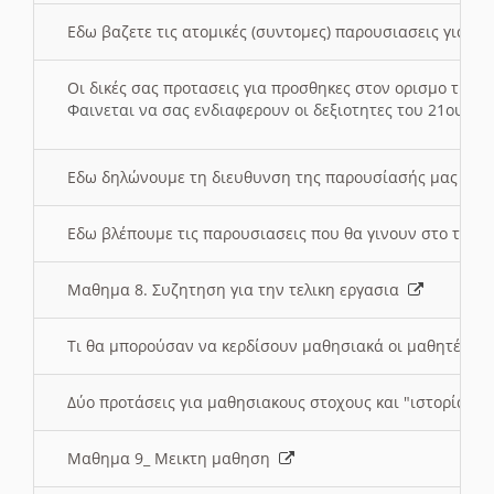
Εδω βαζετε τις ατομικές (συντομες) παρουσιασεις για κ
Οι δικές σας προτασεις για προσθηκες στον ορισμο της
Φαινεται να σας ενδιαφερουν οι δεξιοτητες του 21ου αι
Εδω δηλώνουμε τη διευθυνση της παρουσίασής μας στ
Εδω βλέπουμε τις παρουσιασεις που θα γινουν στο τμη
Μαθημα 8. Συζητηση για την τελικη εργασια
Τι θα μπορούσαν να κερδίσουν μαθησιακά οι μαθητές/τρ
Δύο προτάσεις για μαθησιακους στοχους και "ιστορία" μ
Μαθημα 9_ Μεικτη μαθηση