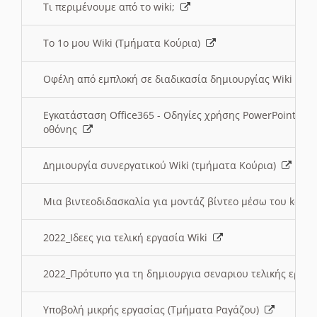
Τι περιμένουμε από το wiki;
Το 1ο μου Wiki (Τμήματα Κούρια)
Οφέλη από εμπλοκή σε διαδικασία δημιουργίας Wiki (Τ
Εγκατάσταση Office365 - Οδηγίες χρήσης PowerPoint γι
οθόνης
Δημιουργία συνεργατικού Wiki (τμήματα Κούρια)
Μια βιντεοδιδασκαλία για μοντάζ βίντεο μέσω του kden
2022_Ιδεες για τελική εργασία Wiki
2022_Πρότυπο για τη δημιουργια σεναριου τελικής εργα
Υποβολή μικρής εργασίας (Τμήματα Ραγάζου)