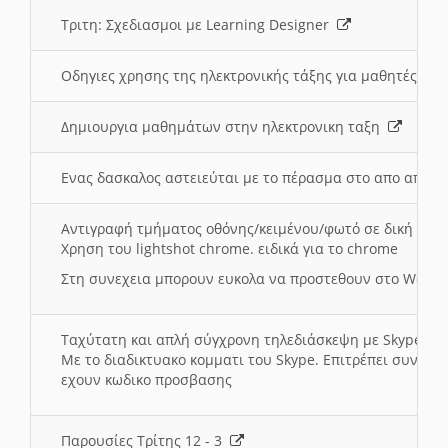
Τριτη: Σχεδιασμοι με Learning Designer
Οδηγιες χρησης της ηλεκτρονικής τάξης για μαθητές
Δημιουργια μαθημάτων στην ηλεκτρονικη ταξη
Ενας δασκαλος αστειεύται με το πέρασμα στο απο αποσ
Αντιγραφή τμήματος οθόνης/κειμένου/φωτό σε δική σας
Χρηση του lightshot chrome. ειδικά για το chrome
Στη συνεχεια μπορουν ευκολα να προστεθουν στο Word 
Ταχύτατη και απλή σύγχρονη τηλεδιάσκεψη με Skype
Με το διαδικτυακο κομματι του Skype. Επιτρέπει συνδε
εχουν κωδικο προσβασης
Παρουσίες Τρίτης 12 - 3