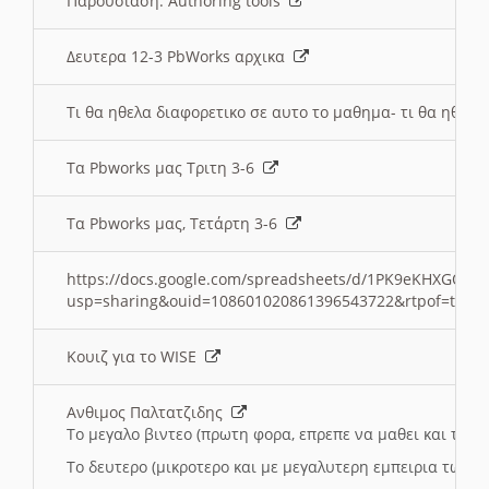
Παρουσιαση: Authoring tools
Δευτερα 12-3 PbWorks αρχικα
Τι θα ηθελα διαφορετικο σε αυτο το μαθημα- τι θα ηθελα
Τα Pbworks μας Τριτη 3-6
Τα Pbworks μας, Τετάρτη 3-6
https://docs.google.com/spreadsheets/d/1PK9eKHXGOJLZ
usp=sharing&ouid=108601020861396543722&rtpof=true
Κουιζ για το WISE
Ανθιμος Παλτατζιδης
Το μεγαλο βιντεο (πρωτη φορα, επρεπε να μαθει και το C
Το δευτερο (μικροτερο και με μεγαλυτερη εμπειρια τωρα)