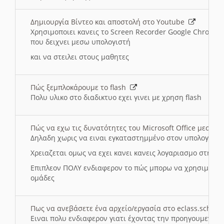
Δημιουργία Βίντεο και αποστολή στο Youtube
Χρησιμοποιει κανεις το Screen Recorder Google Chrome γ
που δειχνει μεσω υπολογιστή
και να στειλει στους μαθητες
Πώς ξεμπλοκάρουμε το flash
Πολυ υλικο στο διαδικτυο εχει γινει με χρηση flash
Πώς να εχω τις δυνατότητες του Microsoft Office μεσω 
Δηλαδη χωρις να ειναι εγκαταστημμένο στον υπολογιστή
Χρειαζεται ομως να εχει κανει κανεις λογαριασμο στη Mic
Επιπλεον ΠΟΛΥ ενδιαφερον το πώς μπορω να χρησιμοποι
ομάδες
Πως να ανεβάσετε ένα αρχείο/εργασία στο eclass.sch.gr
Ειναι πολυ ενδιαφερον γιατι έχοντας την προηγουμενη γ