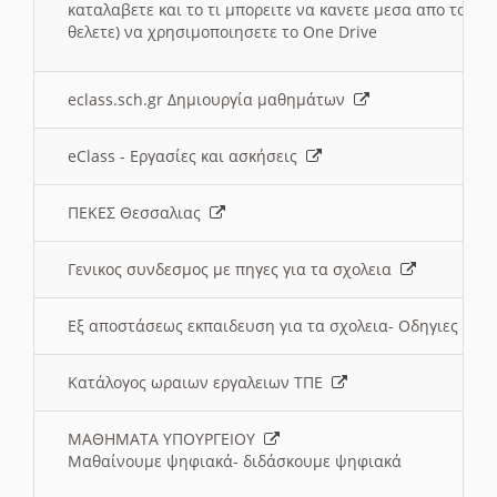
καταλαβετε και το τι μπορειτε να κανετε μεσα απο το σχο
θελετε) να χρησιμοποιησετε το One Drive
eclass.sch.gr Δημιουργία μαθημάτων
eClass - Εργασίες και ασκήσεις
ΠΕΚΕΣ Θεσσαλιας
Γενικος συνδεσμος με πηγες για τα σχολεια
Εξ αποστάσεως εκπαιδευση για τα σχολεια- Οδηγιες
Κατάλογος ωραιων εργαλειων ΤΠΕ
ΜΑΘΗΜΑΤΑ ΥΠΟΥΡΓΕΙΟΥ
Μαθαίνουμε ψηφιακά- διδάσκουμε ψηφιακά