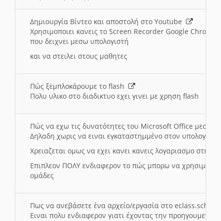
Δημιουργία Βίντεο και αποστολή στο Youtube
Χρησιμοποιει κανεις το Screen Recorder Google Chrome γ
που δειχνει μεσω υπολογιστή
και να στειλει στους μαθητες
Πώς ξεμπλοκάρουμε το flash
Πολυ υλικο στο διαδικτυο εχει γινει με χρηση flash
Πώς να εχω τις δυνατότητες του Microsoft Office μεσω 
Δηλαδη χωρις να ειναι εγκαταστημμένο στον υπολογιστή
Χρειαζεται ομως να εχει κανει κανεις λογαριασμο στη Mic
Επιπλεον ΠΟΛΥ ενδιαφερον το πώς μπορω να χρησιμοποι
ομάδες
Πως να ανεβάσετε ένα αρχείο/εργασία στο eclass.sch.gr
Ειναι πολυ ενδιαφερον γιατι έχοντας την προηγουμενη γ