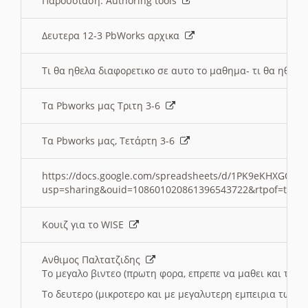
Παρουσιαση: Authoring tools
Δευτερα 12-3 PbWorks αρχικα
Τι θα ηθελα διαφορετικο σε αυτο το μαθημα- τι θα ηθελα
Τα Pbworks μας Τριτη 3-6
Τα Pbworks μας, Τετάρτη 3-6
https://docs.google.com/spreadsheets/d/1PK9eKHXGOJLZ
usp=sharing&ouid=108601020861396543722&rtpof=true
Κουιζ για το WISE
Ανθιμος Παλτατζιδης
Το μεγαλο βιντεο (πρωτη φορα, επρεπε να μαθει και το C
Το δευτερο (μικροτερο και με μεγαλυτερη εμπειρια τωρα)