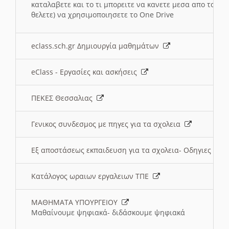
καταλαβετε και το τι μπορειτε να κανετε μεσα απο το σχο
θελετε) να χρησιμοποιησετε το One Drive
eclass.sch.gr Δημιουργία μαθημάτων
eClass - Εργασίες και ασκήσεις
ΠΕΚΕΣ Θεσσαλιας
Γενικος συνδεσμος με πηγες για τα σχολεια
Εξ αποστάσεως εκπαιδευση για τα σχολεια- Οδηγιες
Κατάλογος ωραιων εργαλειων ΤΠΕ
ΜΑΘΗΜΑΤΑ ΥΠΟΥΡΓΕΙΟΥ
Μαθαίνουμε ψηφιακά- διδάσκουμε ψηφιακά