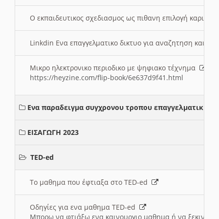
Ο εκπαιδευτικος σχεδιασμος ως πιθανη επιλογή καριέρ
Linkdin Ενα επαγγελματικο δικτυο για αναζητηση και β
Μικρο ηλεκτρονικο περιοδικο με ψηφιακο τέχνημα
https://heyzine.com/flip-book/6e637d9f41.html
Ενα παραδειγμα συγχρονου τροπου επαγγελματικης σ
ΕΙΣΑΓΩΓΗ 2023
TED-ed
Το μαθημα που έφτιαξα στο TED-ed
Οδηγίες για ενα μαθημα TED-ed
Μπορω να φτιάξω ενα καινουργιο μαθημα ή να ξεκινήσω