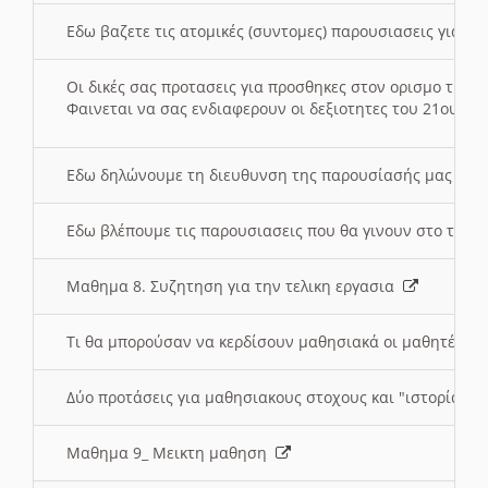
Εδω βαζετε τις ατομικές (συντομες) παρουσιασεις για κ
Οι δικές σας προτασεις για προσθηκες στον ορισμο της
Φαινεται να σας ενδιαφερουν οι δεξιοτητες του 21ου αι
Εδω δηλώνουμε τη διευθυνση της παρουσίασής μας στ
Εδω βλέπουμε τις παρουσιασεις που θα γινουν στο τμη
Μαθημα 8. Συζητηση για την τελικη εργασια
Τι θα μπορούσαν να κερδίσουν μαθησιακά οι μαθητές/τρ
Δύο προτάσεις για μαθησιακους στοχους και "ιστορία" μ
Μαθημα 9_ Μεικτη μαθηση