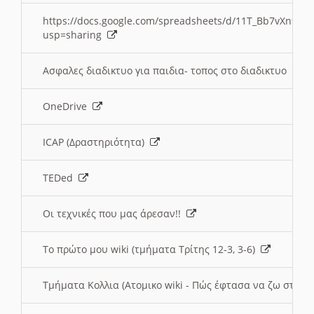
https://docs.google.com/spreadsheets/d/11T_Bb7vXn9
usp=sharing
Ασφαλες διαδικτυο για παιδια- τοπος στο διαδικτυο
OneDrive
ICAP (Δραστηριότητα)
TEDed
Οι τεχνικές που μας άρεσαν!!
Το πρώτο μου wiki (τμήματα Τρίτης 12-3, 3-6)
Τμήματα Κολλια (Ατομικο wiki - Πώς έφτασα να ζω στην 