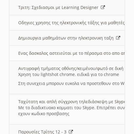
Τριτη: Σχεδιασμοι με Learning Designer
Οδηγιες χρησης της ηλεκτρονικής τάξης για μαθητές
Δημιουργια μαθημάτων στην ηλεκτρονικη ταξη
Ενας δασκαλος αστειεύται με το πέρασμα στο απο αποσ
Αντιγραφή τμήματος οθόνης/κειμένου/φωτό σε δική σας
Χρηση του lightshot chrome. ειδικά για το chrome
Στη συνεχεια μπορουν ευκολα να προστεθουν στο Word 
Ταχύτατη και απλή σύγχρονη τηλεδιάσκεψη με Skype
Με το διαδικτυακο κομματι του Skype. Επιτρέπει συνδε
εχουν κωδικο προσβασης
Παρουσίες Τρίτης 12 - 3