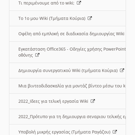
Τι περιμένουμε από το wiki;
Το 1ο μου Wiki (Τμήματα Κούρια)
Οφέλη από εμπλοκή σε διαδικασία δημιουργίας Wiki (Τ
Εγκατάσταση Office365 - Οδηγίες χρήσης PowerPoint γι
οθόνης
Δημιουργία συνεργατικού Wiki (τμήματα Κούρια)
Μια βιντεοδιδασκαλία για μοντάζ βίντεο μέσω του kden
2022_Ιδεες για τελική εργασία Wiki
2022_Πρότυπο για τη δημιουργια σεναριου τελικής εργα
Υποβολή μικρής εργασίας (Τμήματα Ραγάζου)