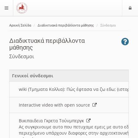
Ε
$langMenu
ί
Αρχική Σελίδα
Διαδικτυακά περιβάλλοντα μάθησης
Σύνδεσμοι
ο
ζήτηση
δ
Διαδικτυακά περιβάλλοντα
ο
μάθησης
ς
Σύνδεσμοι
Γενικοί σύνδεσμοι
wiki (Τμηματα Κολλια): Πώς έφτασα να ζω εδω; (ιστορια)
Interactive video with open source
Βικιπαιδεια Γκρετα Τούνμπεργκ
Ας συγκρινουμε αυτο που πετυχαμε εμεις με αυτο εδω το
περιεχόμενο υπάρχουν διαφορες στην αρχιτεκτονική της