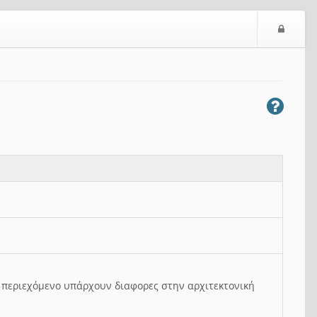
Ε
ί
σ
ο
δ
ο
ς
ο περιεχόμενο υπάρχουν διαφορες στην αρχιτεκτονική