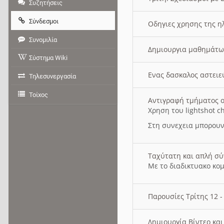
Συζητήσεις
Σύνδεσμοι
Οδηγιες χρησης της η
Συνομιλία
Δημιουργια μαθημάτω
Σύστημα Wiki
Ενας δασκαλος αστει
Τηλεσυνεργασία
Τοίχος
Αντιγραφή τμήματος ο
Χρηση του lightshot c
Στη συνεχεια μπορουν
Ταχύτατη και απλή σ
Με το διαδικτυακο κο
Παρουσίες Τρίτης 12 
Δημιουργία Βίντεο κα