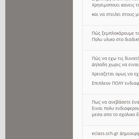
Χρησιμοποιει κανεις τ
και να στειλει στους 
Πώς ξεμπλοκάρουμε τ
Πολυ υλικο στο διαδικτ
Πώς να εχω τις δυνατ
Δηλαδη χωρις να εινα
Χρειαζεται ομως να εχ
Επιπλεον ΠΟΛΥ ενδιαφ
Πως να ανεβάσετε ένα
Ειναι πολυ ενδιαφερον
μεσα απο το σχολικο δ
eclass.sch.gr Δημιο