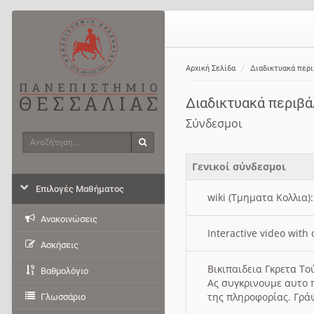
Αρχική Σελίδα
Διαδικτυακά περ
Διαδικτυακά περιβ
Σύνδεσμοι
Αναζήτηση
Αναζήτηση
Γενικοί σύνδεσμοι
Επιλογές Μαθήματος
wiki (Τμηματα Κολλια)
Ανακοινώσεις
Interactive video wit
Ασκήσεις
Βικιπαιδεια Γκρετα Τ
Βαθμολόγιο
Ας συγκρινουμε αυτο 
της πληροφορίας. Γρά
Γλωσσάριο