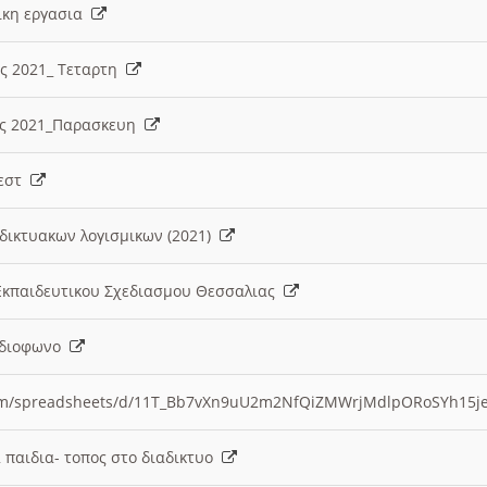
λικη εργασια
ες 2021_ Τεταρτη
ίες 2021_Παρασκευη
τεστ
δικτυακων λογισμικων (2021)
 Εκπαιδευτικου Σχεδιασμου Θεσσαλιας
Ραδιοφωνο
.com/spreadsheets/d/11T_Bb7vXn9uU2m2NfQiZMWrjMdlpORoSYh15j
α παιδια- τοπος στο διαδικτυο