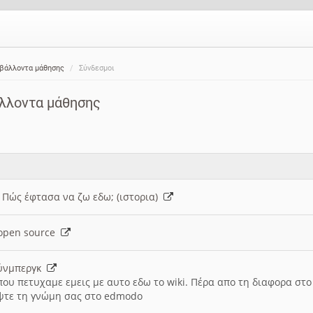
ιβάλλοντα μάθησης
Σύνδεσμοι
άλλοντα μάθησης
: Πώς έφτασα να ζω εδω; (ιστορια)
h open source
ούνμπεργκ
που πετυχαμε εμεις με αυτο εδω το wiki. Πέρα απο τη διαφορα στ
ψτε τη γνώμη σας στο edmodo