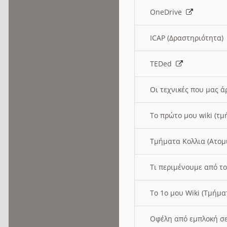
OneDrive
ICAP (Δραστηριότητα
TEDed
Οι τεχνικές που μας 
Το πρώτο μου wiki (τμ
Τμήματα Κολλια (Ατομ
Τι περιμένουμε από το
Το 1ο μου Wiki (Τμήμ
Οφέλη από εμπλοκή σε