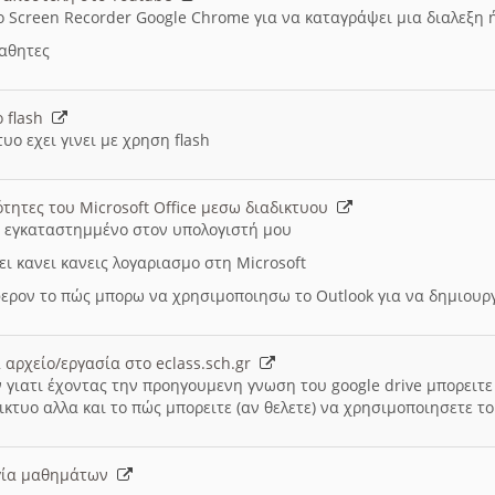
ο Screen Recorder Google Chrome για να καταγράψει μια διαλεξη 
μαθητες
ο flash
υο εχει γινει με χρηση flash
ότητες του Microsoft Office μεσω διαδικτυου
ι εγκαταστημμένο στον υπολογιστή μου
ει κανει κανεις λογαριασμο στη Microsoft
ερον το πώς μπορω να χρησιμοποιησω το Outlook για να δημιου
 αρχείο/εργασία στο eclass.sch.gr
 γιατι έχοντας την προηγουμενη γνωση του google drive μπορειτε 
ικτυο αλλα και το πώς μπορειτε (αν θελετε) να χρησιμοποιησετε το
υργία μαθημάτων