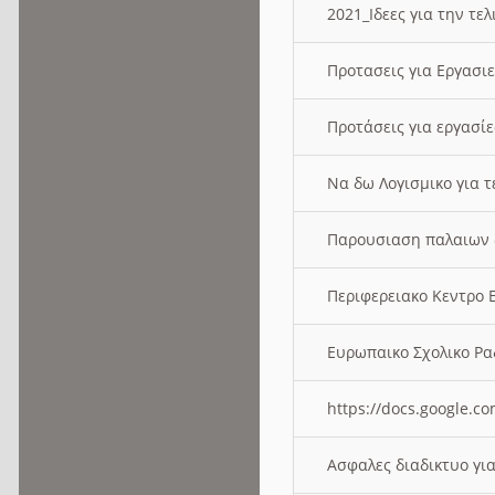
2021_Ιδεες για την τε
Προτασεις για Εργασι
Προτάσεις για εργασ
Να δω Λογισμικο για 
Παρουσιαση παλαιων 
Περιφερειακο Κεντρο
Ευρωπαικο Σχολικο 
https://docs.google
Ασφαλες διαδικτυο γι