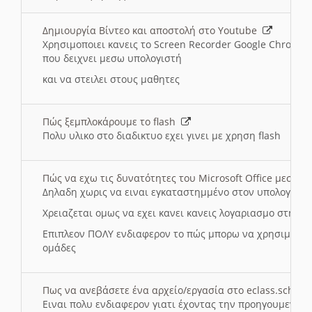
Δημιουργία Βίντεο και αποστολή στο Youtube
Χρησιμοποιει κανεις το Screen Recorder Google Chrome γ
που δειχνει μεσω υπολογιστή
και να στειλει στους μαθητες
Πώς ξεμπλοκάρουμε το flash
Πολυ υλικο στο διαδικτυο εχει γινει με χρηση flash
Πώς να εχω τις δυνατότητες του Microsoft Office μεσω 
Δηλαδη χωρις να ειναι εγκαταστημμένο στον υπολογιστή
Χρειαζεται ομως να εχει κανει κανεις λογαριασμο στη Mic
Επιπλεον ΠΟΛΥ ενδιαφερον το πώς μπορω να χρησιμοποι
ομάδες
Πως να ανεβάσετε ένα αρχείο/εργασία στο eclass.sch.gr
Ειναι πολυ ενδιαφερον γιατι έχοντας την προηγουμενη γ