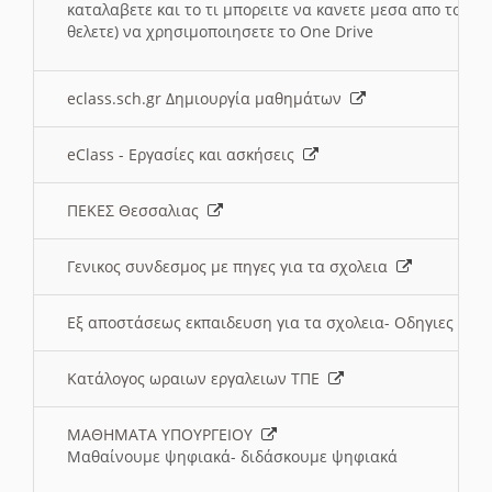
καταλαβετε και το τι μπορειτε να κανετε μεσα απο το σχο
θελετε) να χρησιμοποιησετε το One Drive
eclass.sch.gr Δημιουργία μαθημάτων
eClass - Εργασίες και ασκήσεις
ΠΕΚΕΣ Θεσσαλιας
Γενικος συνδεσμος με πηγες για τα σχολεια
Εξ αποστάσεως εκπαιδευση για τα σχολεια- Οδηγιες
Κατάλογος ωραιων εργαλειων ΤΠΕ
ΜΑΘΗΜΑΤΑ ΥΠΟΥΡΓΕΙΟΥ
Μαθαίνουμε ψηφιακά- διδάσκουμε ψηφιακά