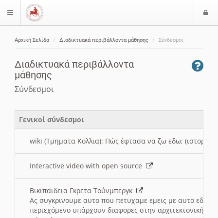
Ε
$langMenu
ί
Αρχική Σελίδα
Διαδικτυακά περιβάλλοντα μάθησης
Σύνδεσμοι
ο
ζήτηση
δ
Διαδικτυακά περιβάλλοντα
ο
μάθησης
ς
Σύνδεσμοι
Γενικοί σύνδεσμοι
wiki (Τμηματα Κολλια): Πώς έφτασα να ζω εδω; (ιστορια)
Interactive video with open source
Βικιπαιδεια Γκρετα Τούνμπεργκ
Ας συγκρινουμε αυτο που πετυχαμε εμεις με αυτο εδω το
περιεχόμενο υπάρχουν διαφορες στην αρχιτεκτονική της