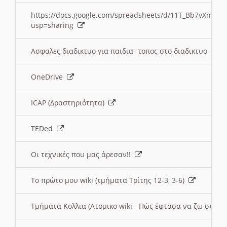
https://docs.google.com/spreadsheets/d/11T_Bb7vXn9
usp=sharing
Ασφαλες διαδικτυο για παιδια- τοπος στο διαδικτυο
OneDrive
ICAP (Δραστηριότητα)
TEDed
Οι τεχνικές που μας άρεσαν!!
Το πρώτο μου wiki (τμήματα Τρίτης 12-3, 3-6)
Τμήματα Κολλια (Ατομικο wiki - Πώς έφτασα να ζω στην 