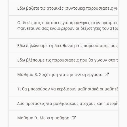
Εδω βαζετε τις ατομικές (συντομες) παρουσιασεις για κ
Οι δικές σας προτασεις για προσθηκες στον ορισμο της
Φαινεται να σας ενδιαφερουν οι δεξιοτητες του 21ου αι
Εδω δηλώνουμε τη διευθυνση της παρουσίασής μας στ
Εδω βλέπουμε τις παρουσιασεις που θα γινουν στο τμη
Μαθημα 8. Συζητηση για την τελικη εργασια
Τι θα μπορούσαν να κερδίσουν μαθησιακά οι μαθητές/τρ
Δύο προτάσεις για μαθησιακους στοχους και "ιστορία" μ
Μαθημα 9_ Μεικτη μαθηση