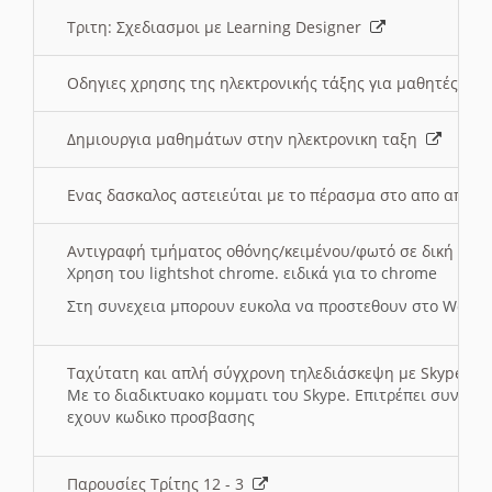
Τριτη: Σχεδιασμοι με Learning Designer
Οδηγιες χρησης της ηλεκτρονικής τάξης για μαθητές
Δημιουργια μαθημάτων στην ηλεκτρονικη ταξη
Ενας δασκαλος αστειεύται με το πέρασμα στο απο αποσ
Αντιγραφή τμήματος οθόνης/κειμένου/φωτό σε δική σας
Χρηση του lightshot chrome. ειδικά για το chrome
Στη συνεχεια μπορουν ευκολα να προστεθουν στο Word 
Ταχύτατη και απλή σύγχρονη τηλεδιάσκεψη με Skype
Με το διαδικτυακο κομματι του Skype. Επιτρέπει συνδε
εχουν κωδικο προσβασης
Παρουσίες Τρίτης 12 - 3