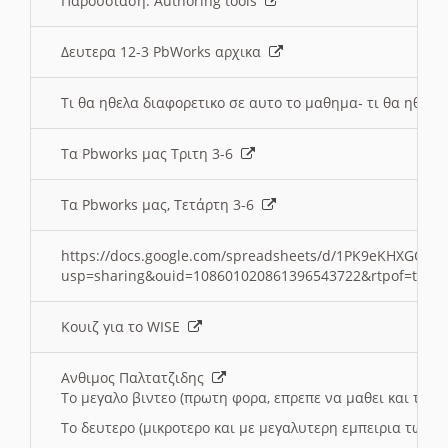
Παρουσιαση: Authoring tools
Δευτερα 12-3 PbWorks αρχικα
Τι θα ηθελα διαφορετικο σε αυτο το μαθημα- τι θα ηθελα
Τα Pbworks μας Τριτη 3-6
Τα Pbworks μας, Τετάρτη 3-6
https://docs.google.com/spreadsheets/d/1PK9eKHXGOJLZ
usp=sharing&ouid=108601020861396543722&rtpof=true
Κουιζ για το WISE
Ανθιμος Παλτατζιδης
Το μεγαλο βιντεο (πρωτη φορα, επρεπε να μαθει και το C
Το δευτερο (μικροτερο και με μεγαλυτερη εμπειρια τωρα)