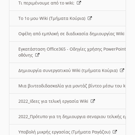
Τι περιμένουμε από το wiki;
Το 1ο μου Wiki (Τμήματα Κούρια)
Οφέλη από εμπλοκή σε διαδικασία δημιουργίας Wiki (Τ
Εγκατάσταση Office365 - Οδηγίες χρήσης PowerPoint γι
οθόνης
Δημιουργία συνεργατικού Wiki (τμήματα Κούρια)
Μια βιντεοδιδασκαλία για μοντάζ βίντεο μέσω του kden
2022_Ιδεες για τελική εργασία Wiki
2022_Πρότυπο για τη δημιουργια σεναριου τελικής εργα
Υποβολή μικρής εργασίας (Τμήματα Ραγάζου)