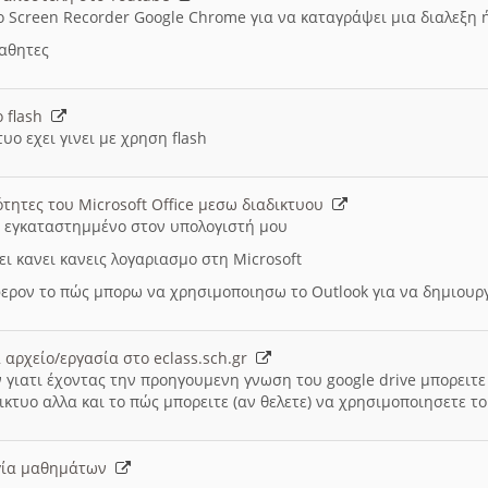
ο Screen Recorder Google Chrome για να καταγράψει μια διαλεξη 
μαθητες
ο flash
υο εχει γινει με χρηση flash
ότητες του Microsoft Office μεσω διαδικτυου
ι εγκαταστημμένο στον υπολογιστή μου
ει κανει κανεις λογαριασμο στη Microsoft
ερον το πώς μπορω να χρησιμοποιησω το Outlook για να δημιου
 αρχείο/εργασία στο eclass.sch.gr
 γιατι έχοντας την προηγουμενη γνωση του google drive μπορειτε 
ικτυο αλλα και το πώς μπορειτε (αν θελετε) να χρησιμοποιησετε το
υργία μαθημάτων