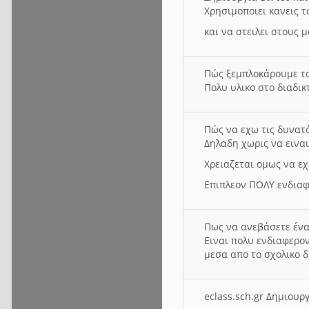
Χρησιμοποιει κανεις τ
και να στειλει στους 
Πώς ξεμπλοκάρουμε τ
Πολυ υλικο στο διαδικτ
Πώς να εχω τις δυνατ
Δηλαδη χωρις να εινα
Χρειαζεται ομως να εχ
Επιπλεον ΠΟΛΥ ενδιαφ
Πως να ανεβάσετε ένα
Ειναι πολυ ενδιαφερον
μεσα απο το σχολικο δ
eclass.sch.gr Δημιο