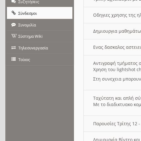
Συζητήσεις
Σύνδεσμοι
Οδηγιες χρησης της η
Συνομιλία
Δημιουργια μαθημάτω
Σύστημα Wiki
Ενας δασκαλος αστει
Τηλεσυνεργασία
Τοίχος
Αντιγραφή τμήματος ο
Χρηση του lightshot c
Στη συνεχεια μπορουν
Ταχύτατη και απλή σ
Με το διαδικτυακο κο
Παρουσίες Τρίτης 12 
Δημιουργία Βίντεο κα