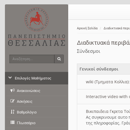
Αρχική Σελίδα
Διαδικτυακά περ
Διαδικτυακά περιβ
Σύνδεσμοι
Αναζήτηση
Αναζήτηση
Γενικοί σύνδεσμοι
Επιλογές Μαθήματος
wiki (Τμηματα Κολλια)
Ανακοινώσεις
Interactive video wit
Ασκήσεις
Βικιπαιδεια Γκρετα Τ
Βαθμολόγιο
Ας συγκρινουμε αυτο 
της πληροφορίας. Γρά
Γλωσσάριο