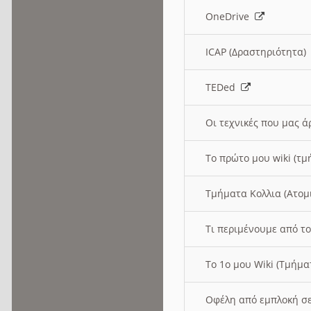
OneDrive
ICAP (Δραστηριότητα
TEDed
Οι τεχνικές που μας 
Το πρώτο μου wiki (τμ
Τμήματα Κολλια (Ατομ
Τι περιμένουμε από το
Το 1ο μου Wiki (Τμήμ
Οφέλη από εμπλοκή σε