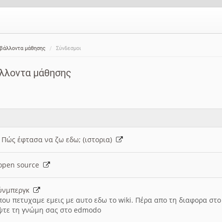
ιβάλλοντα μάθησης
Σύνδεσμοι
άλλοντα μάθησης
: Πώς έφτασα να ζω εδω; (ιστορια)
h open source
ούνμπεργκ
που πετυχαμε εμεις με αυτο εδω το wiki. Πέρα απο τη διαφορα στ
ψτε τη γνώμη σας στο edmodo