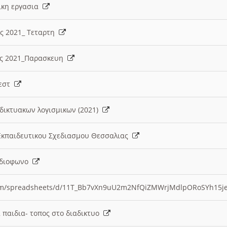
λικη εργασια
ες 2021_ Τεταρτη
ίες 2021_Παρασκευη
τεστ
δικτυακων λογισμικων (2021)
 Εκπαιδευτικου Σχεδιασμου Θεσσαλιας
Ραδιοφωνο
.com/spreadsheets/d/11T_Bb7vXn9uU2m2NfQiZMWrjMdlpORoSYh15j
α παιδια- τοπος στο διαδικτυο