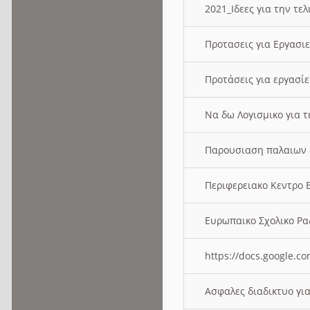
2021_Ιδεες για την τε
Προτασεις για Εργασι
Προτάσεις για εργασ
Να δω Λογισμικο για 
Παρουσιαση παλαιων 
Περιφερειακο Κεντρο
Ευρωπαικο Σχολικο 
https://docs.google
Ασφαλες διαδικτυο γι