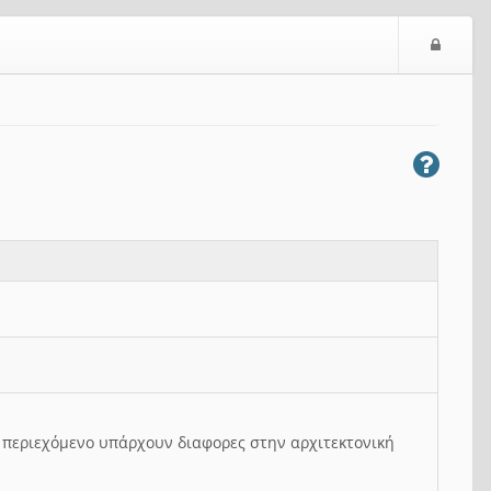
Ε
ί
σ
ο
δ
ο
ς
ο περιεχόμενο υπάρχουν διαφορες στην αρχιτεκτονική