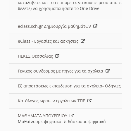
καταλαβετε και το τι μπορειτε να κανετε μεσα απο το σχο
θελετε) να χρησιμοποιησετε το One Drive
eclass.sch.gr Δημιουργία μαθημάτων
eClass - Εργασίες και ασκήσεις
ΠΕΚΕΣ Θεσσαλιας
Γενικος συνδεσμος με πηγες για τα σχολεια
Εξ αποστάσεως εκπαιδευση για τα σχολεια- Οδηγιες
Κατάλογος ωραιων εργαλειων ΤΠΕ
ΜΑΘΗΜΑΤΑ ΥΠΟΥΡΓΕΙΟΥ
Μαθαίνουμε ψηφιακά- διδάσκουμε ψηφιακά