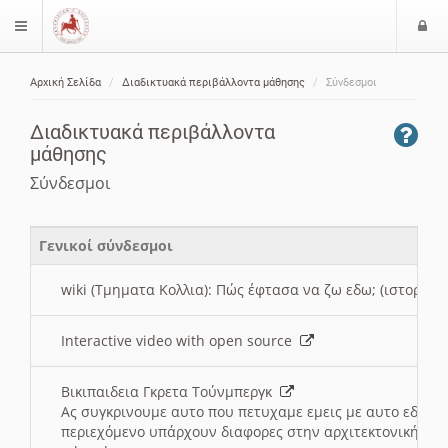
Ε
$langMenu
ί
Αρχική Σελίδα
Διαδικτυακά περιβάλλοντα μάθησης
Σύνδεσμοι
ο
ζήτηση
δ
Διαδικτυακά περιβάλλοντα
ο
μάθησης
ς
Σύνδεσμοι
Γενικοί σύνδεσμοι
wiki (Τμηματα Κολλια): Πώς έφτασα να ζω εδω; (ιστορια)
Interactive video with open source
Βικιπαιδεια Γκρετα Τούνμπεργκ
Ας συγκρινουμε αυτο που πετυχαμε εμεις με αυτο εδω το
περιεχόμενο υπάρχουν διαφορες στην αρχιτεκτονική της