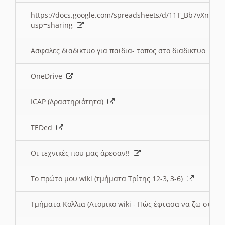
https://docs.google.com/spreadsheets/d/11T_Bb7vXn9
usp=sharing
Ασφαλες διαδικτυο για παιδια- τοπος στο διαδικτυο
OneDrive
ICAP (Δραστηριότητα)
TEDed
Οι τεχνικές που μας άρεσαν!!
Το πρώτο μου wiki (τμήματα Τρίτης 12-3, 3-6)
Τμήματα Κολλια (Ατομικο wiki - Πώς έφτασα να ζω στην 