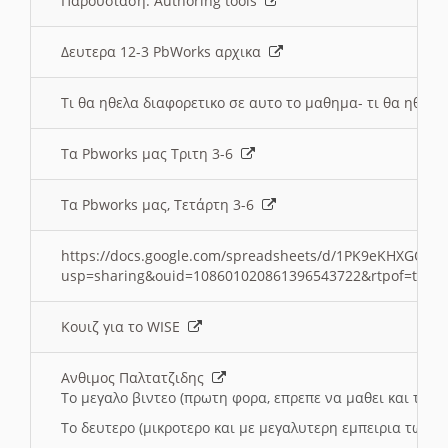
Παρουσιαση: Authoring tools
Δευτερα 12-3 PbWorks αρχικα
Τι θα ηθελα διαφορετικο σε αυτο το μαθημα- τι θα ηθελα
Τα Pbworks μας Τριτη 3-6
Τα Pbworks μας, Τετάρτη 3-6
https://docs.google.com/spreadsheets/d/1PK9eKHXGOJLZ
usp=sharing&ouid=108601020861396543722&rtpof=true
Κουιζ για το WISE
Ανθιμος Παλτατζιδης
Το μεγαλο βιντεο (πρωτη φορα, επρεπε να μαθει και το C
Το δευτερο (μικροτερο και με μεγαλυτερη εμπειρια τωρα)