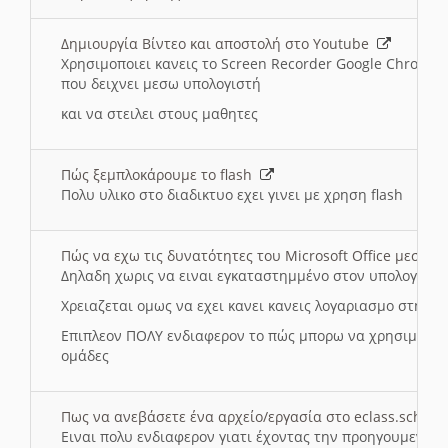
Δημιουργία Βίντεο και αποστολή στο Youtube
Χρησιμοποιει κανεις το Screen Recorder Google Chrome γ
που δειχνει μεσω υπολογιστή
και να στειλει στους μαθητες
Πώς ξεμπλοκάρουμε το flash
Πολυ υλικο στο διαδικτυο εχει γινει με χρηση flash
Πώς να εχω τις δυνατότητες του Microsoft Office μεσω 
Δηλαδη χωρις να ειναι εγκαταστημμένο στον υπολογιστή
Χρειαζεται ομως να εχει κανει κανεις λογαριασμο στη Mic
Επιπλεον ΠΟΛΥ ενδιαφερον το πώς μπορω να χρησιμοποι
ομάδες
Πως να ανεβάσετε ένα αρχείο/εργασία στο eclass.sch.gr
Ειναι πολυ ενδιαφερον γιατι έχοντας την προηγουμενη γ