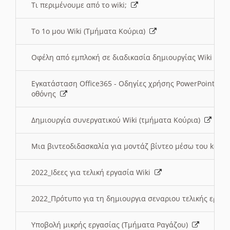
Τι περιμένουμε από το wiki;
Το 1ο μου Wiki (Τμήματα Κούρια)
Οφέλη από εμπλοκή σε διαδικασία δημιουργίας Wiki (Τ
Εγκατάσταση Office365 - Οδηγίες χρήσης PowerPoint γι
οθόνης
Δημιουργία συνεργατικού Wiki (τμήματα Κούρια)
Μια βιντεοδιδασκαλία για μοντάζ βίντεο μέσω του kden
2022_Ιδεες για τελική εργασία Wiki
2022_Πρότυπο για τη δημιουργια σεναριου τελικής εργα
Υποβολή μικρής εργασίας (Τμήματα Ραγάζου)