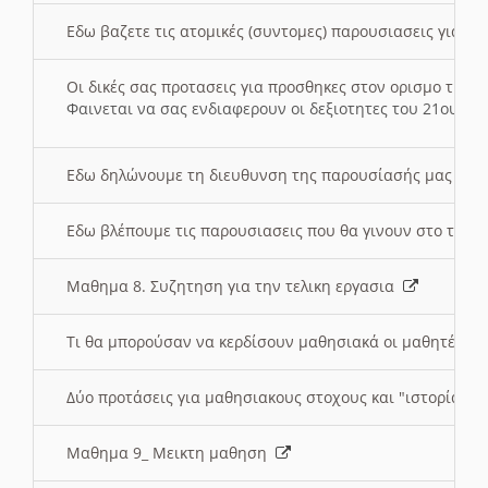
Εδω βαζετε τις ατομικές (συντομες) παρουσιασεις για κ
Οι δικές σας προτασεις για προσθηκες στον ορισμο της
Φαινεται να σας ενδιαφερουν οι δεξιοτητες του 21ου αι
Εδω δηλώνουμε τη διευθυνση της παρουσίασής μας στ
Εδω βλέπουμε τις παρουσιασεις που θα γινουν στο τμη
Μαθημα 8. Συζητηση για την τελικη εργασια
Τι θα μπορούσαν να κερδίσουν μαθησιακά οι μαθητές/τρ
Δύο προτάσεις για μαθησιακους στοχους και "ιστορία" μ
Μαθημα 9_ Μεικτη μαθηση