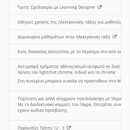
Τριτη: Σχεδιασμοι με Learning Designer
Οδηγιες χρησης της ηλεκτρονικής τάξης για μαθητές
Δημιουργια μαθημάτων στην ηλεκτρονικη ταξη
Ενας δασκαλος αστειεύται με το πέρασμα στο απο αποσ
Αντιγραφή τμήματος οθόνης/κειμένου/φωτό σε δική σας
Χρηση του lightshot chrome. ειδικά για το chrome
Στη συνεχεια μπορουν ευκολα να προστεθουν στο Word 
Ταχύτατη και απλή σύγχρονη τηλεδιάσκεψη με Skype
Με το διαδικτυακο κομματι του Skype. Επιτρέπει συνδε
εχουν κωδικο προσβασης
Παρουσίες Τρίτης 12 - 3