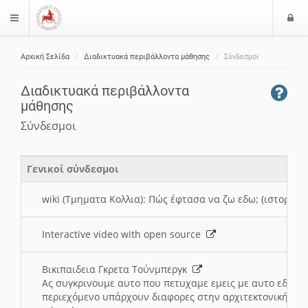
Ε
$langMenu
ί
Αρχική Σελίδα
Διαδικτυακά περιβάλλοντα μάθησης
Σύνδεσμοι
ο
ζήτηση
δ
Διαδικτυακά περιβάλλοντα
ο
μάθησης
ς
Σύνδεσμοι
Γενικοί σύνδεσμοι
wiki (Τμηματα Κολλια): Πώς έφτασα να ζω εδω; (ιστορια)
Interactive video with open source
Βικιπαιδεια Γκρετα Τούνμπεργκ
Ας συγκρινουμε αυτο που πετυχαμε εμεις με αυτο εδω το
περιεχόμενο υπάρχουν διαφορες στην αρχιτεκτονική της