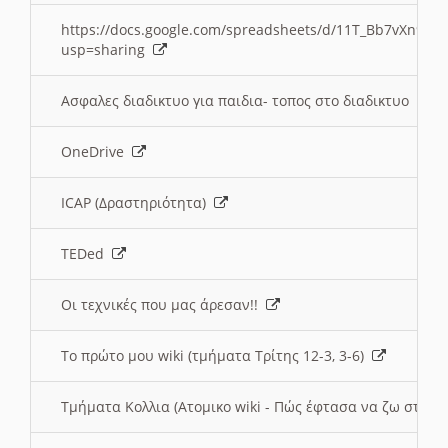
https://docs.google.com/spreadsheets/d/11T_Bb7vXn9
usp=sharing
Ασφαλες διαδικτυο για παιδια- τοπος στο διαδικτυο
OneDrive
ICAP (Δραστηριότητα)
TEDed
Οι τεχνικές που μας άρεσαν!!
Το πρώτο μου wiki (τμήματα Τρίτης 12-3, 3-6)
Τμήματα Κολλια (Ατομικο wiki - Πώς έφτασα να ζω στην 