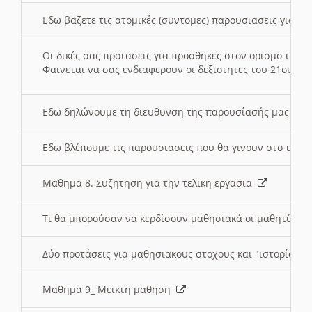
Εδω βαζετε τις ατομικές (συντομες) παρουσιασεις για κ
Οι δικές σας προτασεις για προσθηκες στον ορισμο της
Φαινεται να σας ενδιαφερουν οι δεξιοτητες του 21ου αι
Εδω δηλώνουμε τη διευθυνση της παρουσίασής μας στ
Εδω βλέπουμε τις παρουσιασεις που θα γινουν στο τμη
Μαθημα 8. Συζητηση για την τελικη εργασια
Τι θα μπορούσαν να κερδίσουν μαθησιακά οι μαθητές/τρ
Δύο προτάσεις για μαθησιακους στοχους και "ιστορία" μ
Μαθημα 9_ Μεικτη μαθηση