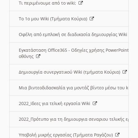
Τι περιμένουμε από το wiki;
Το 1ο μου Wiki (Τμήματα Κούρια)
Οφέλη από εμπλοκή σε διαδικασία δημιουργίας Wiki (Τ
Εγκατάσταση Office365 - Οδηγίες χρήσης PowerPoint γι
οθόνης
Δημιουργία συνεργατικού Wiki (τμήματα Κούρια)
Μια βιντεοδιδασκαλία για μοντάζ βίντεο μέσω του kden
2022_Ιδεες για τελική εργασία Wiki
2022_Πρότυπο για τη δημιουργια σεναριου τελικής εργα
Υποβολή μικρής εργασίας (Τμήματα Ραγάζου)