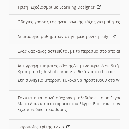
Τριτη: Σχεδιασμοι με Learning Designer
Οδηγιες χρησης της ηλεκτρονικής τάξης για μαθητές
Δημιουργια μαθημάτων στην ηλεκτρονικη ταξη
Ενας δασκαλος αστειεύται με το πέρασμα στο απο αποσ
Αντιγραφή τμήματος οθόνης/κειμένου/φωτό σε δική σας
Χρηση του lightshot chrome. ειδικά για το chrome
Στη συνεχεια μπορουν ευκολα να προστεθουν στο Word 
Ταχύτατη και απλή σύγχρονη τηλεδιάσκεψη με Skype
Με το διαδικτυακο κομματι του Skype. Επιτρέπει συνδε
εχουν κωδικο προσβασης
Παρουσίες Τρίτης 12 - 3