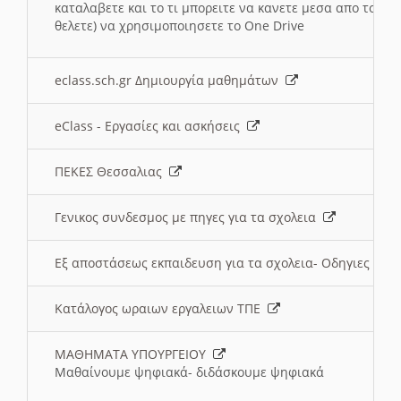
καταλαβετε και το τι μπορειτε να κανετε μεσα απο το σχο
θελετε) να χρησιμοποιησετε το One Drive
eclass.sch.gr Δημιουργία μαθημάτων
eClass - Εργασίες και ασκήσεις
ΠΕΚΕΣ Θεσσαλιας
Γενικος συνδεσμος με πηγες για τα σχολεια
Εξ αποστάσεως εκπαιδευση για τα σχολεια- Οδηγιες
Κατάλογος ωραιων εργαλειων ΤΠΕ
ΜΑΘΗΜΑΤΑ ΥΠΟΥΡΓΕΙΟΥ
Μαθαίνουμε ψηφιακά- διδάσκουμε ψηφιακά