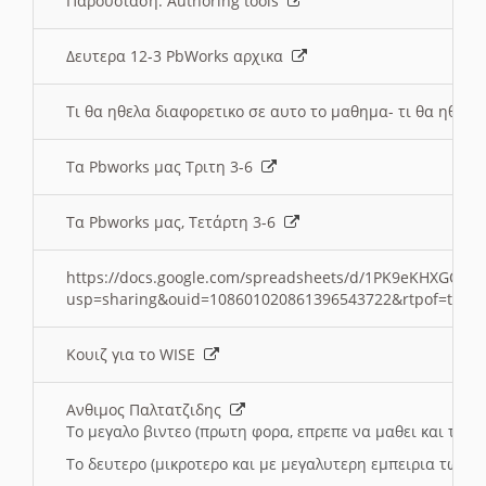
Παρουσιαση: Authoring tools
Δευτερα 12-3 PbWorks αρχικα
Τι θα ηθελα διαφορετικο σε αυτο το μαθημα- τι θα ηθελα
Τα Pbworks μας Τριτη 3-6
Τα Pbworks μας, Τετάρτη 3-6
https://docs.google.com/spreadsheets/d/1PK9eKHXGOJLZ
usp=sharing&ouid=108601020861396543722&rtpof=true
Κουιζ για το WISE
Ανθιμος Παλτατζιδης
Το μεγαλο βιντεο (πρωτη φορα, επρεπε να μαθει και το C
Το δευτερο (μικροτερο και με μεγαλυτερη εμπειρια τωρα)