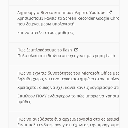
Δημιουργία Βίντεο και αποστολή στο Youtube
Χρησιμοποιει κανεις το Screen Recorder Google Chrome γ
που δειχνει μεσω υπολογιστή
και να στειλει στους μαθητες
Πώς ξεμπλοκάρουμε το flash
Πολυ υλικο στο διαδικτυο εχει γινει με χρηση flash
Πώς να εχω τις δυνατότητες του Microsoft Office μεσω 
Δηλαδη χωρις να ειναι εγκαταστημμένο στον υπολογιστή
Χρειαζεται ομως να εχει κανει κανεις λογαριασμο στη Mic
Επιπλεον ΠΟΛΥ ενδιαφερον το πώς μπορω να χρησιμοποι
ομάδες
Πως να ανεβάσετε ένα αρχείο/εργασία στο eclass.sch.gr
Ειναι πολυ ενδιαφερον γιατι έχοντας την προηγουμενη γ