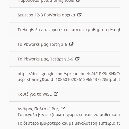
Παρουσιαση: Authoring tools
Δευτερα 12-3 PbWorks αρχικα
Τι θα ηθελα διαφορετικο σε αυτο το μαθημα- τι θα ηθελα
Τα Pbworks μας Τριτη 3-6
Τα Pbworks μας, Τετάρτη 3-6
https://docs.google.com/spreadsheets/d/1PK9eKHXGOJLZ
usp=sharing&ouid=108601020861396543722&rtpof=true
Κουιζ για το WISE
Ανθιμος Παλτατζιδης
Το μεγαλο βιντεο (πρωτη φορα, επρεπε να μαθει και το C
Το δευτερο (μικροτερο και με μεγαλυτερη εμπειρια τωρα)