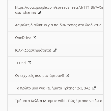
https://docs.google.com/spreadsheets/d/11T_Bb7vXn9
usp=sharing
Ασφαλες διαδικτυο για παιδια- τοπος στο διαδικτυο
OneDrive
ICAP (Δραστηριότητα)
TEDed
Οι τεχνικές που μας άρεσαν!!
Το πρώτο μου wiki (τμήματα Τρίτης 12-3, 3-6)
Τμήματα Κολλια (Ατομικο wiki - Πώς έφτασα να ζω στην 