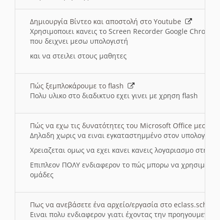
Δημιουργία Βίντεο και αποστολή στο Youtube
Χρησιμοποιει κανεις το Screen Recorder Google Chrome γ
που δειχνει μεσω υπολογιστή
και να στειλει στους μαθητες
Πώς ξεμπλοκάρουμε το flash
Πολυ υλικο στο διαδικτυο εχει γινει με χρηση flash
Πώς να εχω τις δυνατότητες του Microsoft Office μεσω 
Δηλαδη χωρις να ειναι εγκαταστημμένο στον υπολογιστή
Χρειαζεται ομως να εχει κανει κανεις λογαριασμο στη Mic
Επιπλεον ΠΟΛΥ ενδιαφερον το πώς μπορω να χρησιμοποι
ομάδες
Πως να ανεβάσετε ένα αρχείο/εργασία στο eclass.sch.gr
Ειναι πολυ ενδιαφερον γιατι έχοντας την προηγουμενη γ