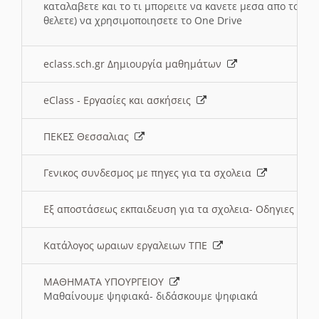
καταλαβετε και το τι μπορειτε να κανετε μεσα απο το σχο
θελετε) να χρησιμοποιησετε το One Drive
eclass.sch.gr Δημιουργία μαθημάτων
eClass - Εργασίες και ασκήσεις
ΠΕΚΕΣ Θεσσαλιας
Γενικος συνδεσμος με πηγες για τα σχολεια
Εξ αποστάσεως εκπαιδευση για τα σχολεια- Οδηγιες
Κατάλογος ωραιων εργαλειων ΤΠΕ
ΜΑΘΗΜΑΤΑ ΥΠΟΥΡΓΕΙΟΥ
Μαθαίνουμε ψηφιακά- διδάσκουμε ψηφιακά