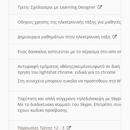
Τριτη: Σχεδιασμοι με Learning Designer
Οδηγιες χρησης της ηλεκτρονικής τάξης για μαθητές
Δημιουργια μαθημάτων στην ηλεκτρονικη ταξη
Ενας δασκαλος αστειεύται με το πέρασμα στο απο αποσ
Αντιγραφή τμήματος οθόνης/κειμένου/φωτό σε δική σας
Χρηση του lightshot chrome. ειδικά για το chrome
Στη συνεχεια μπορουν ευκολα να προστεθουν στο Word 
Ταχύτατη και απλή σύγχρονη τηλεδιάσκεψη με Skype
Με το διαδικτυακο κομματι του Skype. Επιτρέπει συνδε
εχουν κωδικο προσβασης
Παρουσίες Τρίτης 12 - 3