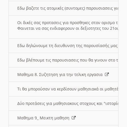
Εδω βαζετε τις ατομικές (συντομες) παρουσιασεις για κ
Οι δικές σας προτασεις για προσθηκες στον ορισμο της
Φαινεται να σας ενδιαφερουν οι δεξιοτητες του 21ου αι
Εδω δηλώνουμε τη διευθυνση της παρουσίασής μας στ
Εδω βλέπουμε τις παρουσιασεις που θα γινουν στο τμη
Μαθημα 8. Συζητηση για την τελικη εργασια
Τι θα μπορούσαν να κερδίσουν μαθησιακά οι μαθητές/τρ
Δύο προτάσεις για μαθησιακους στοχους και "ιστορία" μ
Μαθημα 9_ Μεικτη μαθηση