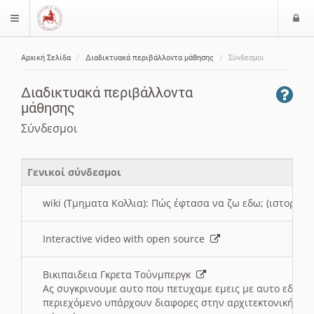
Ε
$langMenu
ί
Αρχική Σελίδα
Διαδικτυακά περιβάλλοντα μάθησης
Σύνδεσμοι
ο
ζήτηση
δ
Διαδικτυακά περιβάλλοντα
ο
μάθησης
ς
Σύνδεσμοι
Γενικοί σύνδεσμοι
wiki (Τμηματα Κολλια): Πώς έφτασα να ζω εδω; (ιστορια)
Interactive video with open source
Βικιπαιδεια Γκρετα Τούνμπεργκ
Ας συγκρινουμε αυτο που πετυχαμε εμεις με αυτο εδω το
περιεχόμενο υπάρχουν διαφορες στην αρχιτεκτονική της