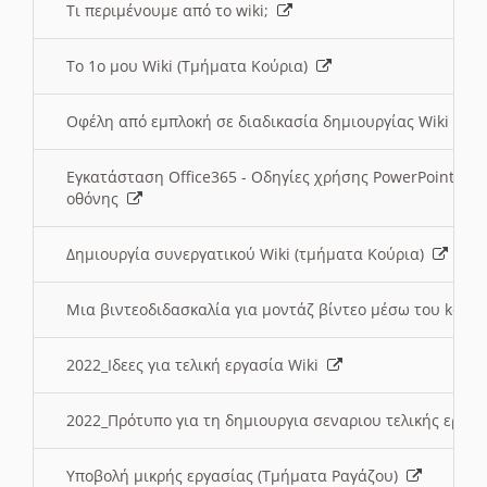
Τι περιμένουμε από το wiki;
Το 1ο μου Wiki (Τμήματα Κούρια)
Οφέλη από εμπλοκή σε διαδικασία δημιουργίας Wiki (Τ
Εγκατάσταση Office365 - Οδηγίες χρήσης PowerPoint γι
οθόνης
Δημιουργία συνεργατικού Wiki (τμήματα Κούρια)
Μια βιντεοδιδασκαλία για μοντάζ βίντεο μέσω του kden
2022_Ιδεες για τελική εργασία Wiki
2022_Πρότυπο για τη δημιουργια σεναριου τελικής εργα
Υποβολή μικρής εργασίας (Τμήματα Ραγάζου)