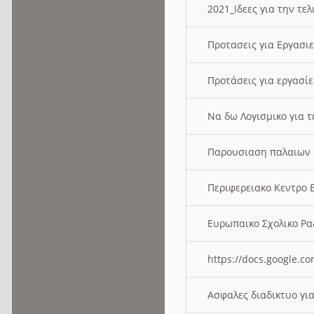
2021_Ιδεες για την τε
Προτασεις για Εργασι
Προτάσεις για εργασ
Να δω Λογισμικο για 
Παρουσιαση παλαιων 
Περιφερειακο Κεντρο
Ευρωπαικο Σχολικο 
https://docs.google
Ασφαλες διαδικτυο γι