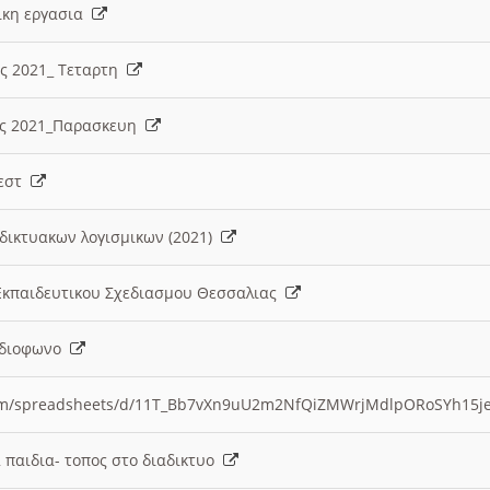
λικη εργασια
ες 2021_ Τεταρτη
ίες 2021_Παρασκευη
τεστ
δικτυακων λογισμικων (2021)
 Εκπαιδευτικου Σχεδιασμου Θεσσαλιας
Ραδιοφωνο
.com/spreadsheets/d/11T_Bb7vXn9uU2m2NfQiZMWrjMdlpORoSYh15j
α παιδια- τοπος στο διαδικτυο