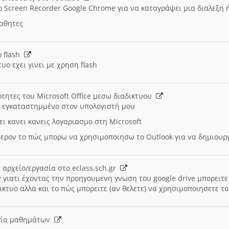
ο Screen Recorder Google Chrome για να καταγράψει μια διαλεξη 
μαθητες
ο flash
υο εχει γινει με χρηση flash
ότητες του Microsoft Office μεσω διαδικτυου
ι εγκαταστημμένο στον υπολογιστή μου
ει κανει κανεις λογαριασμο στη Microsoft
ερον το πώς μπορω να χρησιμοποιησω το Outlook για να δημιου
 αρχείο/εργασία στο eclass.sch.gr
 γιατι έχοντας την προηγουμενη γνωση του google drive μπορειτε 
ικτυο αλλα και το πώς μπορειτε (αν θελετε) να χρησιμοποιησετε το
υργία μαθημάτων