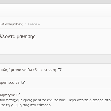
ιβάλλοντα μάθησης
Σύνδεσμοι
άλλοντα μάθησης
: Πώς έφτασα να ζω εδω; (ιστορια)
h open source
ούνμπεργκ
που πετυχαμε εμεις με αυτο εδω το wiki. Πέρα απο τη διαφορα στ
ψτε τη γνώμη σας στο edmodo