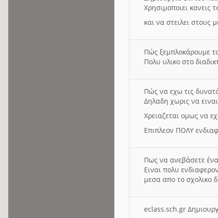
Χρησιμοποιει κανεις τ
και να στειλει στους 
Πώς ξεμπλοκάρουμε τ
Πολυ υλικο στο διαδικτ
Πώς να εχω τις δυνατ
Δηλαδη χωρις να εινα
Χρειαζεται ομως να εχ
Επιπλεον ΠΟΛΥ ενδιαφ
Πως να ανεβάσετε ένα
Ειναι πολυ ενδιαφερον
μεσα απο το σχολικο δ
eclass.sch.gr Δημιο