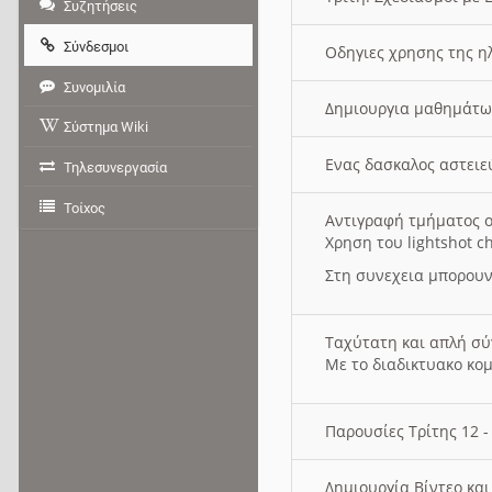
Συζητήσεις
Σύνδεσμοι
Οδηγιες χρησης της η
Συνομιλία
Δημιουργια μαθημάτω
Σύστημα Wiki
Ενας δασκαλος αστει
Τηλεσυνεργασία
Τοίχος
Αντιγραφή τμήματος ο
Χρηση του lightshot c
Στη συνεχεια μπορουν
Ταχύτατη και απλή σ
Με το διαδικτυακο κο
Παρουσίες Τρίτης 12 
Δημιουργία Βίντεο κα