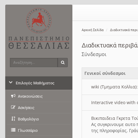
Αρχική Σελίδα
Διαδικτυακά περ
Διαδικτυακά περιβ
Σύνδεσμοι
Αναζήτηση
Αναζήτηση
Γενικοί σύνδεσμοι
Επιλογές Μαθήματος
wiki (Τμηματα Κολλια)
Ανακοινώσεις
Interactive video wit
Ασκήσεις
Βικιπαιδεια Γκρετα Τ
Βαθμολόγιο
Ας συγκρινουμε αυτο 
της πληροφορίας. Γρά
Γλωσσάριο