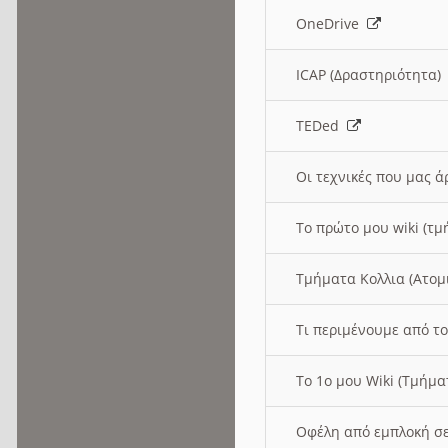
OneDrive
ICAP (Δραστηριότητα
TEDed
Οι τεχνικές που μας 
Το πρώτο μου wiki (τμ
Τμήματα Κολλια (Ατομ
Τι περιμένουμε από το
Το 1ο μου Wiki (Τμήμ
Οφέλη από εμπλοκή σε