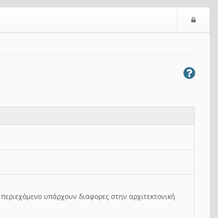
Ε
ί
σ
ο
δ
ο
ς
ο περιεχόμενο υπάρχουν διαφορες στην αρχιτεκτονική