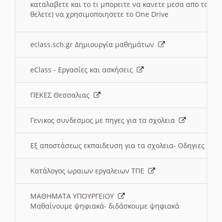
καταλαβετε και το τι μπορειτε να κανετε μεσα απο το σχο
θελετε) να χρησιμοποιησετε το One Drive
eclass.sch.gr Δημιουργία μαθημάτων
eClass - Εργασίες και ασκήσεις
ΠΕΚΕΣ Θεσσαλιας
Γενικος συνδεσμος με πηγες για τα σχολεια
Εξ αποστάσεως εκπαιδευση για τα σχολεια- Οδηγιες
Κατάλογος ωραιων εργαλειων ΤΠΕ
ΜΑΘΗΜΑΤΑ ΥΠΟΥΡΓΕΙΟΥ
Μαθαίνουμε ψηφιακά- διδάσκουμε ψηφιακά