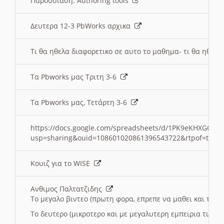
Παρουσιαση: Authoring tools
Δευτερα 12-3 PbWorks αρχικα
Τι θα ηθελα διαφορετικο σε αυτο το μαθημα- τι θα ηθελα
Τα Pbworks μας Τριτη 3-6
Τα Pbworks μας, Τετάρτη 3-6
https://docs.google.com/spreadsheets/d/1PK9eKHXGOJLZ
usp=sharing&ouid=108601020861396543722&rtpof=true
Κουιζ για το WISE
Ανθιμος Παλτατζιδης
Το μεγαλο βιντεο (πρωτη φορα, επρεπε να μαθει και το C
Το δευτερο (μικροτερο και με μεγαλυτερη εμπειρια τωρα)