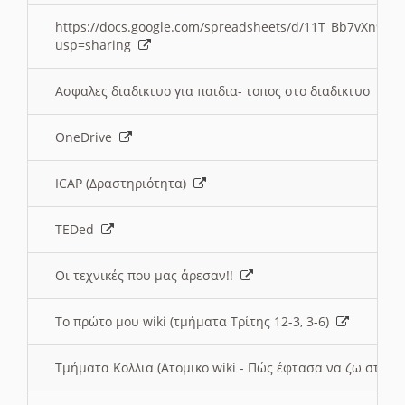
https://docs.google.com/spreadsheets/d/11T_Bb7vXn9
usp=sharing
Ασφαλες διαδικτυο για παιδια- τοπος στο διαδικτυο
OneDrive
ICAP (Δραστηριότητα)
TEDed
Οι τεχνικές που μας άρεσαν!!
Το πρώτο μου wiki (τμήματα Τρίτης 12-3, 3-6)
Τμήματα Κολλια (Ατομικο wiki - Πώς έφτασα να ζω στην 