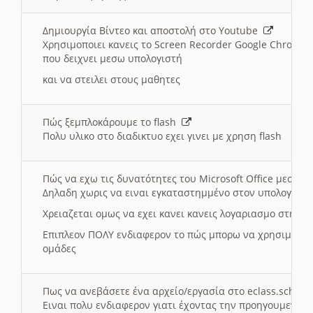
Δημιουργία Βίντεο και αποστολή στο Youtube
Χρησιμοποιει κανεις το Screen Recorder Google Chrome γ
που δειχνει μεσω υπολογιστή
και να στειλει στους μαθητες
Πώς ξεμπλοκάρουμε το flash
Πολυ υλικο στο διαδικτυο εχει γινει με χρηση flash
Πώς να εχω τις δυνατότητες του Microsoft Office μεσω 
Δηλαδη χωρις να ειναι εγκαταστημμένο στον υπολογιστή
Χρειαζεται ομως να εχει κανει κανεις λογαριασμο στη Mic
Επιπλεον ΠΟΛΥ ενδιαφερον το πώς μπορω να χρησιμοποι
ομάδες
Πως να ανεβάσετε ένα αρχείο/εργασία στο eclass.sch.gr
Ειναι πολυ ενδιαφερον γιατι έχοντας την προηγουμενη γ