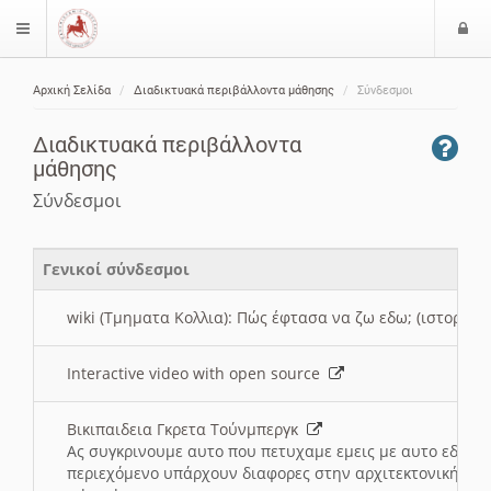
Ε
$langMenu
ί
Αρχική Σελίδα
Διαδικτυακά περιβάλλοντα μάθησης
Σύνδεσμοι
ο
ζήτηση
δ
Διαδικτυακά περιβάλλοντα
ο
μάθησης
ς
Σύνδεσμοι
Γενικοί σύνδεσμοι
wiki (Τμηματα Κολλια): Πώς έφτασα να ζω εδω; (ιστορια)
Interactive video with open source
Βικιπαιδεια Γκρετα Τούνμπεργκ
Ας συγκρινουμε αυτο που πετυχαμε εμεις με αυτο εδω το
περιεχόμενο υπάρχουν διαφορες στην αρχιτεκτονική της