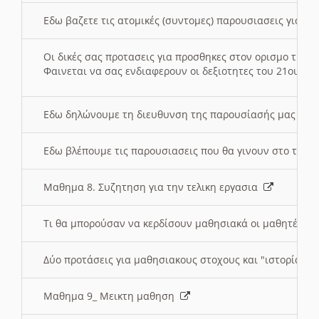
Εδω βαζετε τις ατομικές (συντομες) παρουσιασεις για κ
Οι δικές σας προτασεις για προσθηκες στον ορισμο της
Φαινεται να σας ενδιαφερουν οι δεξιοτητες του 21ου αι
Εδω δηλώνουμε τη διευθυνση της παρουσίασής μας στ
Εδω βλέπουμε τις παρουσιασεις που θα γινουν στο τμη
Μαθημα 8. Συζητηση για την τελικη εργασια
Τι θα μπορούσαν να κερδίσουν μαθησιακά οι μαθητές/τρ
Δύο προτάσεις για μαθησιακους στοχους και "ιστορία" μ
Μαθημα 9_ Μεικτη μαθηση