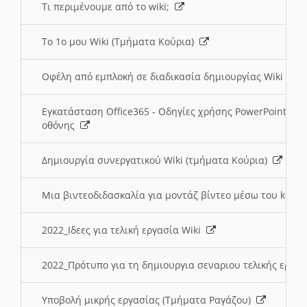
Τι περιμένουμε από το wiki;
Το 1ο μου Wiki (Τμήματα Κούρια)
Οφέλη από εμπλοκή σε διαδικασία δημιουργίας Wiki (Τ
Εγκατάσταση Office365 - Οδηγίες χρήσης PowerPoint γι
οθόνης
Δημιουργία συνεργατικού Wiki (τμήματα Κούρια)
Μια βιντεοδιδασκαλία για μοντάζ βίντεο μέσω του kden
2022_Ιδεες για τελική εργασία Wiki
2022_Πρότυπο για τη δημιουργια σεναριου τελικής εργα
Υποβολή μικρής εργασίας (Τμήματα Ραγάζου)