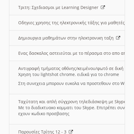
Τριτη: Σχεδιασμοι με Learning Designer
Οδηγιες χρησης της ηλεκτρονικής τάξης για μαθητές
Δημιουργια μαθημάτων στην ηλεκτρονικη ταξη
Ενας δασκαλος αστειεύται με το πέρασμα στο απο αποσ
Αντιγραφή τμήματος οθόνης/κειμένου/φωτό σε δική σας
Χρηση του lightshot chrome. ειδικά για το chrome
Στη συνεχεια μπορουν ευκολα να προστεθουν στο Word 
Ταχύτατη και απλή σύγχρονη τηλεδιάσκεψη με Skype
Με το διαδικτυακο κομματι του Skype. Επιτρέπει συνδε
εχουν κωδικο προσβασης
Παρουσίες Τρίτης 12 - 3