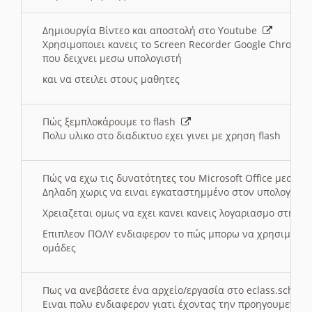
Δημιουργία Βίντεο και αποστολή στο Youtube
Χρησιμοποιει κανεις το Screen Recorder Google Chrome γ
που δειχνει μεσω υπολογιστή
και να στειλει στους μαθητες
Πώς ξεμπλοκάρουμε το flash
Πολυ υλικο στο διαδικτυο εχει γινει με χρηση flash
Πώς να εχω τις δυνατότητες του Microsoft Office μεσω 
Δηλαδη χωρις να ειναι εγκαταστημμένο στον υπολογιστή
Χρειαζεται ομως να εχει κανει κανεις λογαριασμο στη Mic
Επιπλεον ΠΟΛΥ ενδιαφερον το πώς μπορω να χρησιμοποι
ομάδες
Πως να ανεβάσετε ένα αρχείο/εργασία στο eclass.sch.gr
Ειναι πολυ ενδιαφερον γιατι έχοντας την προηγουμενη γ