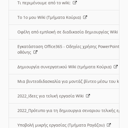
Τι περιμένουμε από το wiki;
Το 1ο μου Wiki (Τμήματα Κούρια)
Οφέλη από εμπλοκή σε διαδικασία δημιουργίας Wiki (Τ
Εγκατάσταση Office365 - Οδηγίες χρήσης PowerPoint γι
οθόνης
Δημιουργία συνεργατικού Wiki (τμήματα Κούρια)
Μια βιντεοδιδασκαλία για μοντάζ βίντεο μέσω του kden
2022_Ιδεες για τελική εργασία Wiki
2022_Πρότυπο για τη δημιουργια σεναριου τελικής εργα
Υποβολή μικρής εργασίας (Τμήματα Ραγάζου)