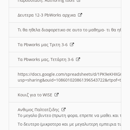
Παρουσιαση: Authoring tools
Δευτερα 12-3 PbWorks αρχικα
Τι θα ηθελα διαφορετικο σε αυτο το μαθημα- τι θα ηθελα
Τα Pbworks μας Τριτη 3-6
Τα Pbworks μας, Τετάρτη 3-6
https://docs.google.com/spreadsheets/d/1PK9eKHXGOJLZ
usp=sharing&ouid=108601020861396543722&rtpof=true
Κουιζ για το WISE
Ανθιμος Παλτατζιδης
Το μεγαλο βιντεο (πρωτη φορα, επρεπε να μαθει και το C
Το δευτερο (μικροτερο και με μεγαλυτερη εμπειρια τωρα)