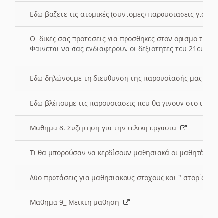
Εδω βαζετε τις ατομικές (συντομες) παρουσιασεις για κ
Οι δικές σας προτασεις για προσθηκες στον ορισμο της
Φαινεται να σας ενδιαφερουν οι δεξιοτητες του 21ου αι
Εδω δηλώνουμε τη διευθυνση της παρουσίασής μας στ
Εδω βλέπουμε τις παρουσιασεις που θα γινουν στο τμη
Μαθημα 8. Συζητηση για την τελικη εργασια
Τι θα μπορούσαν να κερδίσουν μαθησιακά οι μαθητές/τρ
Δύο προτάσεις για μαθησιακους στοχους και "ιστορία" μ
Μαθημα 9_ Μεικτη μαθηση