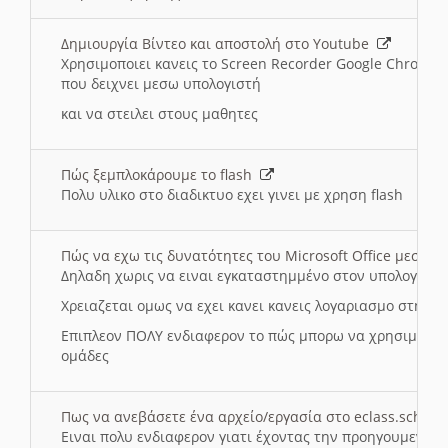
Δημιουργία Βίντεο και αποστολή στο Youtube
Χρησιμοποιει κανεις το Screen Recorder Google Chrome γ
που δειχνει μεσω υπολογιστή
και να στειλει στους μαθητες
Πώς ξεμπλοκάρουμε το flash
Πολυ υλικο στο διαδικτυο εχει γινει με χρηση flash
Πώς να εχω τις δυνατότητες του Microsoft Office μεσω 
Δηλαδη χωρις να ειναι εγκαταστημμένο στον υπολογιστή
Χρειαζεται ομως να εχει κανει κανεις λογαριασμο στη Mic
Επιπλεον ΠΟΛΥ ενδιαφερον το πώς μπορω να χρησιμοποι
ομάδες
Πως να ανεβάσετε ένα αρχείο/εργασία στο eclass.sch.gr
Ειναι πολυ ενδιαφερον γιατι έχοντας την προηγουμενη γ