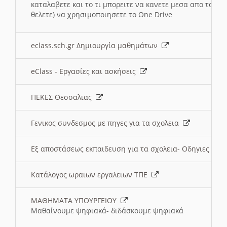
καταλαβετε και το τι μπορειτε να κανετε μεσα απο το σχο
θελετε) να χρησιμοποιησετε το One Drive
eclass.sch.gr Δημιουργία μαθημάτων
eClass - Εργασίες και ασκήσεις
ΠΕΚΕΣ Θεσσαλιας
Γενικος συνδεσμος με πηγες για τα σχολεια
Εξ αποστάσεως εκπαιδευση για τα σχολεια- Οδηγιες
Κατάλογος ωραιων εργαλειων ΤΠΕ
ΜΑΘΗΜΑΤΑ ΥΠΟΥΡΓΕΙΟΥ
Μαθαίνουμε ψηφιακά- διδάσκουμε ψηφιακά