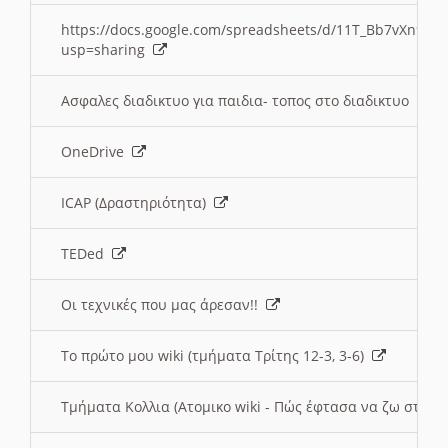
https://docs.google.com/spreadsheets/d/11T_Bb7vXn9
usp=sharing
Ασφαλες διαδικτυο για παιδια- τοπος στο διαδικτυο
OneDrive
ICAP (Δραστηριότητα)
TEDed
Οι τεχνικές που μας άρεσαν!!
Το πρώτο μου wiki (τμήματα Τρίτης 12-3, 3-6)
Τμήματα Κολλια (Ατομικο wiki - Πώς έφτασα να ζω στην 