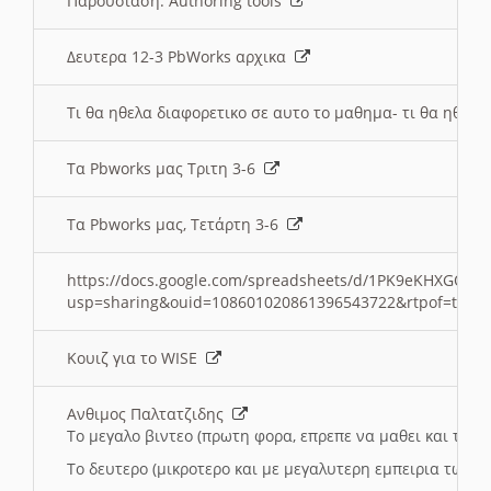
Παρουσιαση: Authoring tools
Δευτερα 12-3 PbWorks αρχικα
Τι θα ηθελα διαφορετικο σε αυτο το μαθημα- τι θα ηθελα
Τα Pbworks μας Τριτη 3-6
Τα Pbworks μας, Τετάρτη 3-6
https://docs.google.com/spreadsheets/d/1PK9eKHXGOJLZ
usp=sharing&ouid=108601020861396543722&rtpof=true
Κουιζ για το WISE
Ανθιμος Παλτατζιδης
Το μεγαλο βιντεο (πρωτη φορα, επρεπε να μαθει και το C
Το δευτερο (μικροτερο και με μεγαλυτερη εμπειρια τωρα)