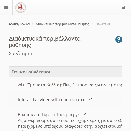
Ε
$langMenu
ί
Αρχική Σελίδα
Διαδικτυακά περιβάλλοντα μάθησης
Σύνδεσμοι
ο
ζήτηση
δ
Διαδικτυακά περιβάλλοντα
ο
μάθησης
ς
Σύνδεσμοι
Γενικοί σύνδεσμοι
wiki (Τμηματα Κολλια): Πώς έφτασα να ζω εδω; (ιστορια)
Interactive video with open source
Βικιπαιδεια Γκρετα Τούνμπεργκ
Ας συγκρινουμε αυτο που πετυχαμε εμεις με αυτο εδω το
περιεχόμενο υπάρχουν διαφορες στην αρχιτεκτονική της