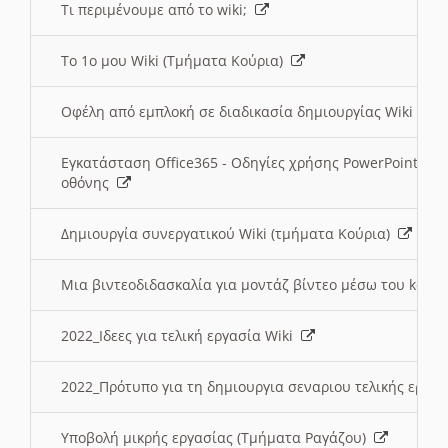
Τι περιμένουμε από το wiki;
Το 1ο μου Wiki (Τμήματα Κούρια)
Οφέλη από εμπλοκή σε διαδικασία δημιουργίας Wiki (Τ
Εγκατάσταση Office365 - Οδηγίες χρήσης PowerPoint γι
οθόνης
Δημιουργία συνεργατικού Wiki (τμήματα Κούρια)
Μια βιντεοδιδασκαλία για μοντάζ βίντεο μέσω του kden
2022_Ιδεες για τελική εργασία Wiki
2022_Πρότυπο για τη δημιουργια σεναριου τελικής εργα
Υποβολή μικρής εργασίας (Τμήματα Ραγάζου)