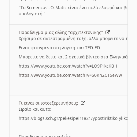
"
To Screencast-O-Matic είναι ένα πολύ ελαφρύ και βασικ
υπολογιστή."
Παραδειγμα μιας αλλης "αρχιτεκτονικης"
Χρήσιμο σε αντεστραμμένη ταξη, αλλα μπορειτε να το πρ
Ειναι φτιαγμενο στη λογικη του TED-ED
Μπορειτε να δειτε και 2 σχετικά βίντεο στα Ελληνικά:
https://www.youtube.com/watch?v=LO9F1kcKB_I
https://www.youtube.com/watch?v=S0Kh2CT5eWw
Τι ειναι οι ιστοεξερευνήσεις;
Ωραίο και αυτο:
https://blogs.sch.gr/pekesipeir1821/ypostiriktiko-yliko/is
Παραδειγμα απο σχολείο: