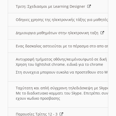
Τριτη: Σχεδιασμοι με Learning Designer
Οδηγιες χρησης της ηλεκτρονικής τάξης για μαθητές
Δημιουργια μαθημάτων στην ηλεκτρονικη ταξη
Ενας δασκαλος αστειεύται με το πέρασμα στο απο αποσ
Αντιγραφή τμήματος οθόνης/κειμένου/φωτό σε δική σας
Χρηση του lightshot chrome. ειδικά για το chrome
Στη συνεχεια μπορουν ευκολα να προστεθουν στο Word 
Ταχύτατη και απλή σύγχρονη τηλεδιάσκεψη με Skype
Με το διαδικτυακο κομματι του Skype. Επιτρέπει συνδε
εχουν κωδικο προσβασης
Παρουσίες Τρίτης 12 - 3