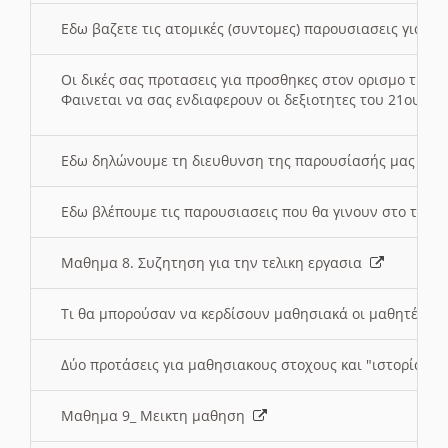
Εδω βαζετε τις ατομικές (συντομες) παρουσιασεις για κ
Οι δικές σας προτασεις για προσθηκες στον ορισμο της
Φαινεται να σας ενδιαφερουν οι δεξιοτητες του 21ου αι
Εδω δηλώνουμε τη διευθυνση της παρουσίασής μας στ
Εδω βλέπουμε τις παρουσιασεις που θα γινουν στο τμη
Μαθημα 8. Συζητηση για την τελικη εργασια
Τι θα μπορούσαν να κερδίσουν μαθησιακά οι μαθητές/τρ
Δύο προτάσεις για μαθησιακους στοχους και "ιστορία" μ
Μαθημα 9_ Μεικτη μαθηση