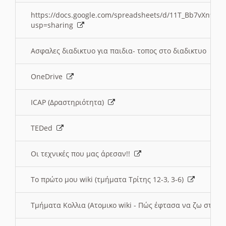
https://docs.google.com/spreadsheets/d/11T_Bb7vXn9
usp=sharing
Ασφαλες διαδικτυο για παιδια- τοπος στο διαδικτυο
OneDrive
ICAP (Δραστηριότητα)
TEDed
Οι τεχνικές που μας άρεσαν!!
Το πρώτο μου wiki (τμήματα Τρίτης 12-3, 3-6)
Τμήματα Κολλια (Ατομικο wiki - Πώς έφτασα να ζω στην 