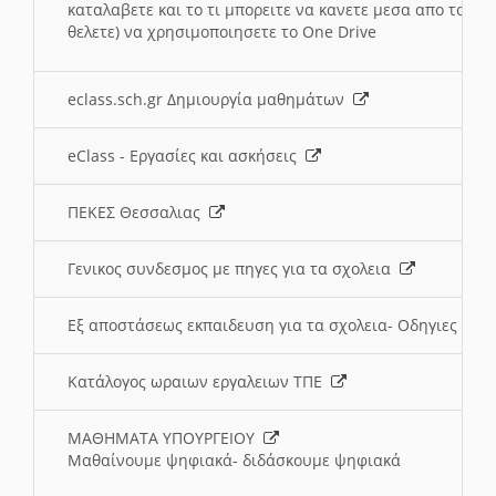
καταλαβετε και το τι μπορειτε να κανετε μεσα απο το σχο
θελετε) να χρησιμοποιησετε το One Drive
eclass.sch.gr Δημιουργία μαθημάτων
eClass - Εργασίες και ασκήσεις
ΠΕΚΕΣ Θεσσαλιας
Γενικος συνδεσμος με πηγες για τα σχολεια
Εξ αποστάσεως εκπαιδευση για τα σχολεια- Οδηγιες
Κατάλογος ωραιων εργαλειων ΤΠΕ
ΜΑΘΗΜΑΤΑ ΥΠΟΥΡΓΕΙΟΥ
Μαθαίνουμε ψηφιακά- διδάσκουμε ψηφιακά