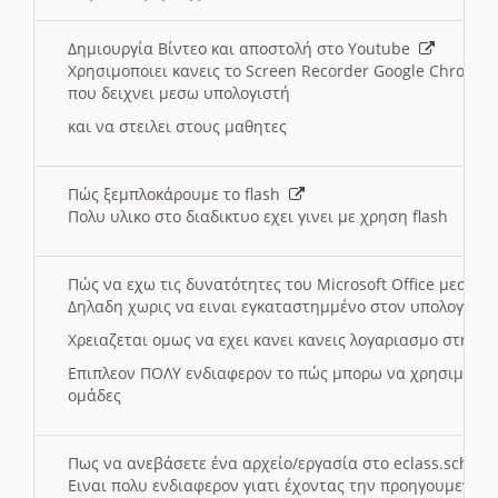
Δημιουργία Βίντεο και αποστολή στο Youtube
Χρησιμοποιει κανεις το Screen Recorder Google Chrome γ
που δειχνει μεσω υπολογιστή
και να στειλει στους μαθητες
Πώς ξεμπλοκάρουμε το flash
Πολυ υλικο στο διαδικτυο εχει γινει με χρηση flash
Πώς να εχω τις δυνατότητες του Microsoft Office μεσω 
Δηλαδη χωρις να ειναι εγκαταστημμένο στον υπολογιστή
Χρειαζεται ομως να εχει κανει κανεις λογαριασμο στη Mic
Επιπλεον ΠΟΛΥ ενδιαφερον το πώς μπορω να χρησιμοποι
ομάδες
Πως να ανεβάσετε ένα αρχείο/εργασία στο eclass.sch.gr
Ειναι πολυ ενδιαφερον γιατι έχοντας την προηγουμενη γ