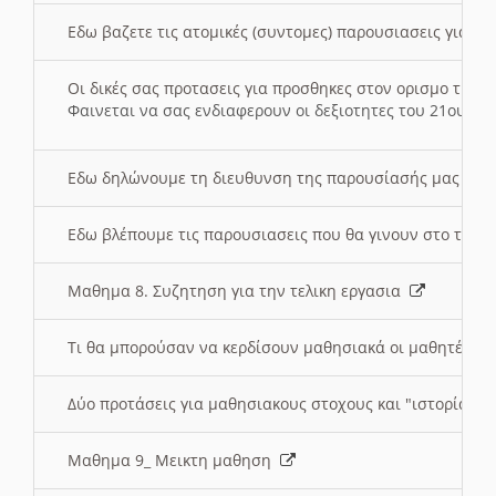
Εδω βαζετε τις ατομικές (συντομες) παρουσιασεις για κ
Οι δικές σας προτασεις για προσθηκες στον ορισμο της
Φαινεται να σας ενδιαφερουν οι δεξιοτητες του 21ου αι
Εδω δηλώνουμε τη διευθυνση της παρουσίασής μας στ
Εδω βλέπουμε τις παρουσιασεις που θα γινουν στο τμη
Μαθημα 8. Συζητηση για την τελικη εργασια
Τι θα μπορούσαν να κερδίσουν μαθησιακά οι μαθητές/τρ
Δύο προτάσεις για μαθησιακους στοχους και "ιστορία" μ
Μαθημα 9_ Μεικτη μαθηση