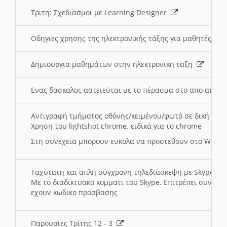
Τριτη: Σχεδιασμοι με Learning Designer
Οδηγιες χρησης της ηλεκτρονικής τάξης για μαθητές
Δημιουργια μαθημάτων στην ηλεκτρονικη ταξη
Ενας δασκαλος αστειεύται με το πέρασμα στο απο αποσ
Αντιγραφή τμήματος οθόνης/κειμένου/φωτό σε δική σας
Χρηση του lightshot chrome. ειδικά για το chrome
Στη συνεχεια μπορουν ευκολα να προστεθουν στο Word 
Ταχύτατη και απλή σύγχρονη τηλεδιάσκεψη με Skype
Με το διαδικτυακο κομματι του Skype. Επιτρέπει συνδε
εχουν κωδικο προσβασης
Παρουσίες Τρίτης 12 - 3