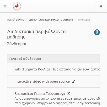
Ε
$langMenu
ί
Αρχική Σελίδα
Διαδικτυακά περιβάλλοντα μάθησης
Σύνδεσμοι
ο
ζήτηση
δ
Διαδικτυακά περιβάλλοντα
ο
μάθησης
ς
Σύνδεσμοι
Γενικοί σύνδεσμοι
wiki (Τμηματα Κολλια): Πώς έφτασα να ζω εδω; (ιστορια)
Interactive video with open source
Βικιπαιδεια Γκρετα Τούνμπεργκ
Ας συγκρινουμε αυτο που πετυχαμε εμεις με αυτο εδω το
περιεχόμενο υπάρχουν διαφορες στην αρχιτεκτονική της