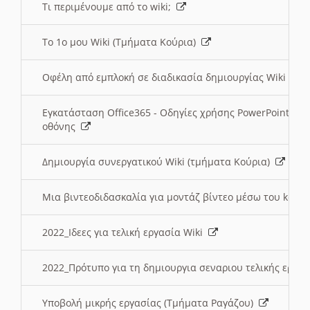
Τι περιμένουμε από το wiki;
Το 1ο μου Wiki (Τμήματα Κούρια)
Οφέλη από εμπλοκή σε διαδικασία δημιουργίας Wiki (Τ
Εγκατάσταση Office365 - Οδηγίες χρήσης PowerPoint γι
οθόνης
Δημιουργία συνεργατικού Wiki (τμήματα Κούρια)
Μια βιντεοδιδασκαλία για μοντάζ βίντεο μέσω του kden
2022_Ιδεες για τελική εργασία Wiki
2022_Πρότυπο για τη δημιουργια σεναριου τελικής εργα
Υποβολή μικρής εργασίας (Τμήματα Ραγάζου)