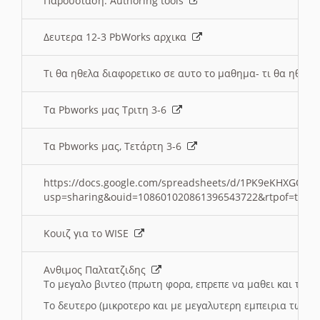
Παρουσιαση: Authoring tools
Δευτερα 12-3 PbWorks αρχικα
Τι θα ηθελα διαφορετικο σε αυτο το μαθημα- τι θα ηθελα
Τα Pbworks μας Τριτη 3-6
Τα Pbworks μας, Τετάρτη 3-6
https://docs.google.com/spreadsheets/d/1PK9eKHXGOJLZ
usp=sharing&ouid=108601020861396543722&rtpof=true
Κουιζ για το WISE
Ανθιμος Παλτατζιδης
Το μεγαλο βιντεο (πρωτη φορα, επρεπε να μαθει και το C
Το δευτερο (μικροτερο και με μεγαλυτερη εμπειρια τωρα)