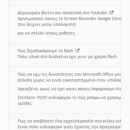
Δημιουργία Βίντεο και αποστολή στο Youtube
Χρησιμοποιει κανεις το Screen Recorder Google Chrome γ
που δειχνει μεσω υπολογιστή
και να στειλει στους μαθητες
Πώς ξεμπλοκάρουμε το flash
Πολυ υλικο στο διαδικτυο εχει γινει με χρηση flash
Πώς να εχω τις δυνατότητες του Microsoft Office μεσω 
Δηλαδη χωρις να ειναι εγκαταστημμένο στον υπολογιστή
Χρειαζεται ομως να εχει κανει κανεις λογαριασμο στη Mic
Επιπλεον ΠΟΛΥ ενδιαφερον το πώς μπορω να χρησιμοποι
ομάδες
Πως να ανεβάσετε ένα αρχείο/εργασία στο eclass.sch.gr
Ειναι πολυ ενδιαφερον γιατι έχοντας την προηγουμενη γ