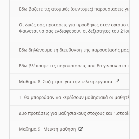
Εδω βαζετε τις ατομικές (συντομες) παρουσιασεις για κ
Οι δικές σας προτασεις για προσθηκες στον ορισμο της
Φαινεται να σας ενδιαφερουν οι δεξιοτητες του 21ου αι
Εδω δηλώνουμε τη διευθυνση της παρουσίασής μας στ
Εδω βλέπουμε τις παρουσιασεις που θα γινουν στο τμη
Μαθημα 8. Συζητηση για την τελικη εργασια
Τι θα μπορούσαν να κερδίσουν μαθησιακά οι μαθητές/τρ
Δύο προτάσεις για μαθησιακους στοχους και "ιστορία" μ
Μαθημα 9_ Μεικτη μαθηση