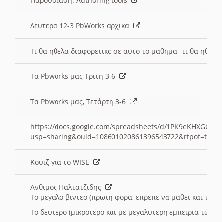
Παρουσιαση: Authoring tools
Δευτερα 12-3 PbWorks αρχικα
Τι θα ηθελα διαφορετικο σε αυτο το μαθημα- τι θα ηθελα
Τα Pbworks μας Τριτη 3-6
Τα Pbworks μας, Τετάρτη 3-6
https://docs.google.com/spreadsheets/d/1PK9eKHXGOJLZ
usp=sharing&ouid=108601020861396543722&rtpof=true
Κουιζ για το WISE
Ανθιμος Παλτατζιδης
Το μεγαλο βιντεο (πρωτη φορα, επρεπε να μαθει και το C
Το δευτερο (μικροτερο και με μεγαλυτερη εμπειρια τωρα)