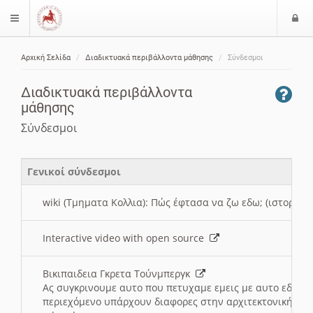
Ε
$langMenu
ί
Αρχική Σελίδα
Διαδικτυακά περιβάλλοντα μάθησης
Σύνδεσμοι
ο
ζήτηση
δ
Διαδικτυακά περιβάλλοντα
ο
μάθησης
ς
Σύνδεσμοι
Γενικοί σύνδεσμοι
wiki (Τμηματα Κολλια): Πώς έφτασα να ζω εδω; (ιστορια)
Interactive video with open source
Βικιπαιδεια Γκρετα Τούνμπεργκ
Ας συγκρινουμε αυτο που πετυχαμε εμεις με αυτο εδω το
περιεχόμενο υπάρχουν διαφορες στην αρχιτεκτονική της