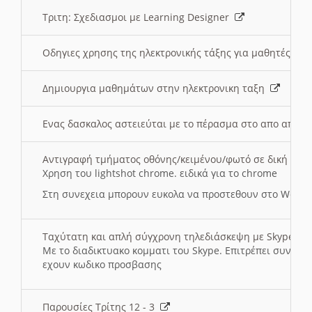
Τριτη: Σχεδιασμοι με Learning Designer
Οδηγιες χρησης της ηλεκτρονικής τάξης για μαθητές
Δημιουργια μαθημάτων στην ηλεκτρονικη ταξη
Ενας δασκαλος αστειεύται με το πέρασμα στο απο αποσ
Αντιγραφή τμήματος οθόνης/κειμένου/φωτό σε δική σας
Χρηση του lightshot chrome. ειδικά για το chrome
Στη συνεχεια μπορουν ευκολα να προστεθουν στο Word 
Ταχύτατη και απλή σύγχρονη τηλεδιάσκεψη με Skype
Με το διαδικτυακο κομματι του Skype. Επιτρέπει συνδε
εχουν κωδικο προσβασης
Παρουσίες Τρίτης 12 - 3