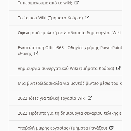
Τι περιμένουμε από το wiki;
Το 1ο μου Wiki (Τμήματα Κούρια)
Οφέλη από εμπλοκή σε διαδικασία δημιουργίας Wiki (Τ
Εγκατάσταση Office365 - Οδηγίες χρήσης PowerPoint γι
οθόνης
Δημιουργία συνεργατικού Wiki (τμήματα Κούρια)
Μια βιντεοδιδασκαλία για μοντάζ βίντεο μέσω του kden
2022_Ιδεες για τελική εργασία Wiki
2022_Πρότυπο για τη δημιουργια σεναριου τελικής εργα
Υποβολή μικρής εργασίας (Τμήματα Ραγάζου)