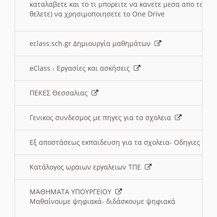
καταλαβετε και το τι μπορειτε να κανετε μεσα απο το σχο
θελετε) να χρησιμοποιησετε το One Drive
eclass.sch.gr Δημιουργία μαθημάτων
eClass - Εργασίες και ασκήσεις
ΠΕΚΕΣ Θεσσαλιας
Γενικος συνδεσμος με πηγες για τα σχολεια
Εξ αποστάσεως εκπαιδευση για τα σχολεια- Οδηγιες
Κατάλογος ωραιων εργαλειων ΤΠΕ
ΜΑΘΗΜΑΤΑ ΥΠΟΥΡΓΕΙΟΥ
Μαθαίνουμε ψηφιακά- διδάσκουμε ψηφιακά