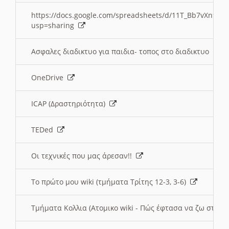
https://docs.google.com/spreadsheets/d/11T_Bb7vXn9
usp=sharing
Ασφαλες διαδικτυο για παιδια- τοπος στο διαδικτυο
OneDrive
ICAP (Δραστηριότητα)
TEDed
Οι τεχνικές που μας άρεσαν!!
Το πρώτο μου wiki (τμήματα Τρίτης 12-3, 3-6)
Τμήματα Κολλια (Ατομικο wiki - Πώς έφτασα να ζω στην 