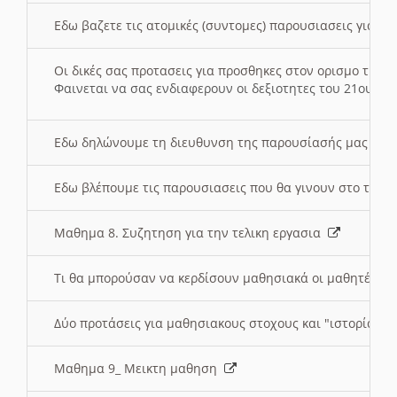
Εδω βαζετε τις ατομικές (συντομες) παρουσιασεις για κ
Οι δικές σας προτασεις για προσθηκες στον ορισμο της
Φαινεται να σας ενδιαφερουν οι δεξιοτητες του 21ου αι
Εδω δηλώνουμε τη διευθυνση της παρουσίασής μας στ
Εδω βλέπουμε τις παρουσιασεις που θα γινουν στο τμη
Μαθημα 8. Συζητηση για την τελικη εργασια
Τι θα μπορούσαν να κερδίσουν μαθησιακά οι μαθητές/τρ
Δύο προτάσεις για μαθησιακους στοχους και "ιστορία" μ
Μαθημα 9_ Μεικτη μαθηση