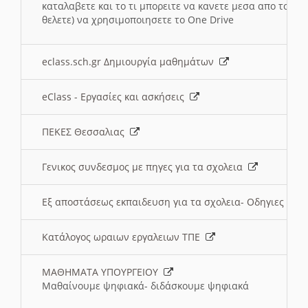
καταλαβετε και το τι μπορειτε να κανετε μεσα απο το σχο
θελετε) να χρησιμοποιησετε το One Drive
eclass.sch.gr Δημιουργία μαθημάτων
eClass - Εργασίες και ασκήσεις
ΠΕΚΕΣ Θεσσαλιας
Γενικος συνδεσμος με πηγες για τα σχολεια
Εξ αποστάσεως εκπαιδευση για τα σχολεια- Οδηγιες
Κατάλογος ωραιων εργαλειων ΤΠΕ
ΜΑΘΗΜΑΤΑ ΥΠΟΥΡΓΕΙΟΥ
Μαθαίνουμε ψηφιακά- διδάσκουμε ψηφιακά