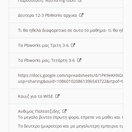
Παρουσιαση: Authoring tools
Δευτερα 12-3 PbWorks αρχικα
Τι θα ηθελα διαφορετικο σε αυτο το μαθημα- τι θα ηθελα
Τα Pbworks μας Τριτη 3-6
Τα Pbworks μας, Τετάρτη 3-6
https://docs.google.com/spreadsheets/d/1PK9eKHXGOJLZ
usp=sharing&ouid=108601020861396543722&rtpof=true
Κουιζ για το WISE
Ανθιμος Παλτατζιδης
Το μεγαλο βιντεο (πρωτη φορα, επρεπε να μαθει και το C
Το δευτερο (μικροτερο και με μεγαλυτερη εμπειρια τωρα)