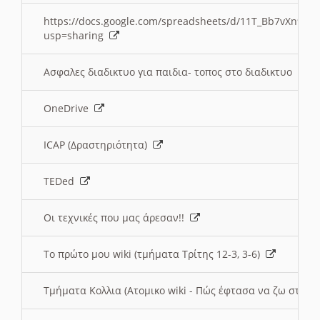
https://docs.google.com/spreadsheets/d/11T_Bb7vXn9
usp=sharing
Ασφαλες διαδικτυο για παιδια- τοπος στο διαδικτυο
OneDrive
ICAP (Δραστηριότητα)
TEDed
Οι τεχνικές που μας άρεσαν!!
Το πρώτο μου wiki (τμήματα Τρίτης 12-3, 3-6)
Τμήματα Κολλια (Ατομικο wiki - Πώς έφτασα να ζω στην 