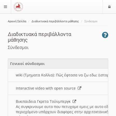
Ε
$langMenu
ί
Αρχική Σελίδα
Διαδικτυακά περιβάλλοντα μάθησης
Σύνδεσμοι
ο
ζήτηση
δ
Διαδικτυακά περιβάλλοντα
ο
μάθησης
ς
Σύνδεσμοι
Γενικοί σύνδεσμοι
wiki (Τμηματα Κολλια): Πώς έφτασα να ζω εδω; (ιστορια)
Interactive video with open source
Βικιπαιδεια Γκρετα Τούνμπεργκ
Ας συγκρινουμε αυτο που πετυχαμε εμεις με αυτο εδω το
περιεχόμενο υπάρχουν διαφορες στην αρχιτεκτονική της