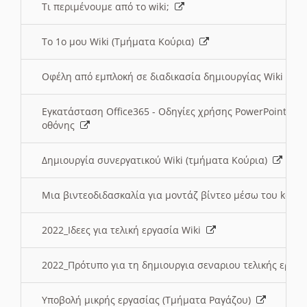
Τι περιμένουμε από το wiki;
Το 1ο μου Wiki (Τμήματα Κούρια)
Οφέλη από εμπλοκή σε διαδικασία δημιουργίας Wiki (Τ
Εγκατάσταση Office365 - Οδηγίες χρήσης PowerPoint γι
οθόνης
Δημιουργία συνεργατικού Wiki (τμήματα Κούρια)
Μια βιντεοδιδασκαλία για μοντάζ βίντεο μέσω του kden
2022_Ιδεες για τελική εργασία Wiki
2022_Πρότυπο για τη δημιουργια σεναριου τελικής εργα
Υποβολή μικρής εργασίας (Τμήματα Ραγάζου)