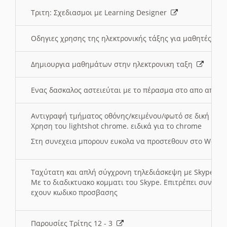
Τριτη: Σχεδιασμοι με Learning Designer
Οδηγιες χρησης της ηλεκτρονικής τάξης για μαθητές
Δημιουργια μαθημάτων στην ηλεκτρονικη ταξη
Ενας δασκαλος αστειεύται με το πέρασμα στο απο αποσ
Αντιγραφή τμήματος οθόνης/κειμένου/φωτό σε δική σας
Χρηση του lightshot chrome. ειδικά για το chrome
Στη συνεχεια μπορουν ευκολα να προστεθουν στο Word 
Ταχύτατη και απλή σύγχρονη τηλεδιάσκεψη με Skype
Με το διαδικτυακο κομματι του Skype. Επιτρέπει συνδε
εχουν κωδικο προσβασης
Παρουσίες Τρίτης 12 - 3