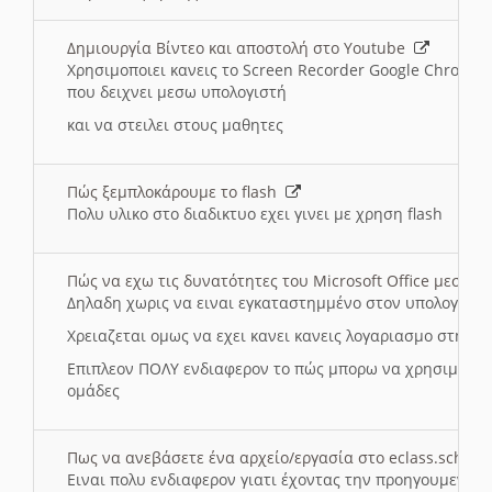
Δημιουργία Βίντεο και αποστολή στο Youtube
Χρησιμοποιει κανεις το Screen Recorder Google Chrome γ
που δειχνει μεσω υπολογιστή
και να στειλει στους μαθητες
Πώς ξεμπλοκάρουμε το flash
Πολυ υλικο στο διαδικτυο εχει γινει με χρηση flash
Πώς να εχω τις δυνατότητες του Microsoft Office μεσω 
Δηλαδη χωρις να ειναι εγκαταστημμένο στον υπολογιστή
Χρειαζεται ομως να εχει κανει κανεις λογαριασμο στη Mic
Επιπλεον ΠΟΛΥ ενδιαφερον το πώς μπορω να χρησιμοποι
ομάδες
Πως να ανεβάσετε ένα αρχείο/εργασία στο eclass.sch.gr
Ειναι πολυ ενδιαφερον γιατι έχοντας την προηγουμενη γ