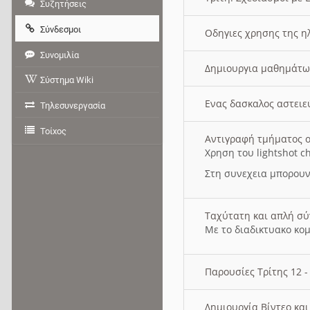
Συζητήσεις
Σύνδεσμοι
Οδηγιες χρησης της η
Συνομιλία
Δημιουργια μαθημάτω
Σύστημα Wiki
Ενας δασκαλος αστει
Τηλεσυνεργασία
Τοίχος
Αντιγραφή τμήματος ο
Χρηση του lightshot c
Στη συνεχεια μπορουν
Ταχύτατη και απλή σ
Με το διαδικτυακο κο
Παρουσίες Τρίτης 12 
Δημιουργία Βίντεο κα