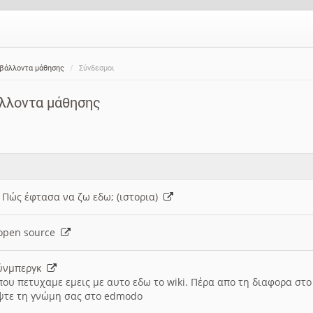
ιβάλλοντα μάθησης
Σύνδεσμοι
άλλοντα μάθησης
: Πώς έφτασα να ζω εδω; (ιστορια)
h open source
ούνμπεργκ
που πετυχαμε εμεις με αυτο εδω το wiki. Πέρα απο τη διαφορα στ
ψτε τη γνώμη σας στο edmodo