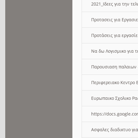
2021_Ιδεες για την τε
Προτασεις για Εργασι
Προτάσεις για εργασ
Να δω Λογισμικο για 
Παρουσιαση παλαιων 
Περιφερειακο Κεντρο
Ευρωπαικο Σχολικο 
https://docs.google
Ασφαλες διαδικτυο γι