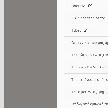
OneDrive
ICAP (Δραστηριότητα
TEDed
Οι τεχνικές που μας 
Το πρώτο μου wiki (τμ
Τμήματα Κολλια (Ατομ
Τι περιμένουμε από το
Το 1ο μου Wiki (Τμήμ
Οφέλη από εμπλοκή σε