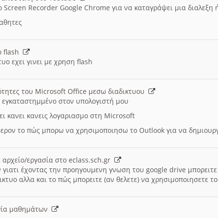
ο Screen Recorder Google Chrome για να καταγράψει μια διαλεξη 
μαθητες
ο flash
υο εχει γινει με χρηση flash
ότητες του Microsoft Office μεσω διαδικτυου
ι εγκαταστημμένο στον υπολογιστή μου
ει κανει κανεις λογαριασμο στη Microsoft
ερον το πώς μπορω να χρησιμοποιησω το Outlook για να δημιου
 αρχείο/εργασία στο eclass.sch.gr
 γιατι έχοντας την προηγουμενη γνωση του google drive μπορειτε 
ικτυο αλλα και το πώς μπορειτε (αν θελετε) να χρησιμοποιησετε το
υργία μαθημάτων