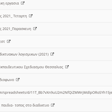
λικη εργασια
ες 2021_ Τεταρτη
ίες 2021_Παρασκευη
τεστ
δικτυακων λογισμικων (2021)
 Εκπαιδευτικου Σχεδιασμου Θεσσαλιας
Ραδιοφωνο
.com/spreadsheets/d/11T_Bb7vXn9uU2m2NfQiZMWrjMdlpORoSYh15j
α παιδια- τοπος στο διαδικτυο