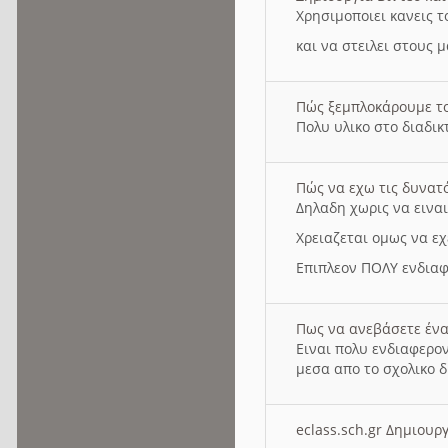
Χρησιμοποιει κανεις τ
και να στειλει στους 
Πώς ξεμπλοκάρουμε τ
Πολυ υλικο στο διαδικτ
Πώς να εχω τις δυνατ
Δηλαδη χωρις να εινα
Χρειαζεται ομως να εχ
Επιπλεον ΠΟΛΥ ενδιαφ
Πως να ανεβάσετε ένα
Ειναι πολυ ενδιαφερον
μεσα απο το σχολικο δ
eclass.sch.gr Δημιο