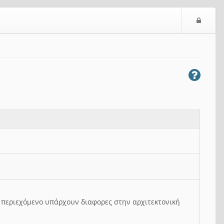
Ε
ί
σ
ο
δ
ο
ς
ο περιεχόμενο υπάρχουν διαφορες στην αρχιτεκτονική