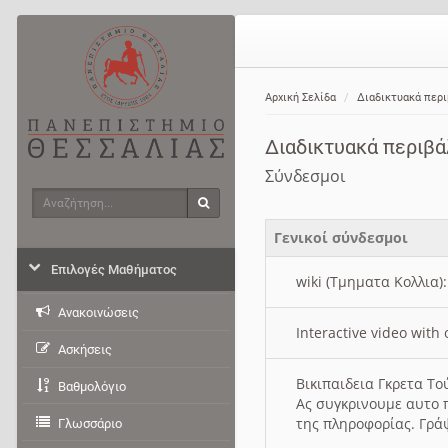
Αρχική Σελίδα
Διαδικτυακά περ
Διαδικτυακά περιβ
Σύνδεσμοι
Αναζήτηση
Αναζήτηση
Γενικοί σύνδεσμοι
Επιλογές Μαθήματος
wiki (Τμηματα Κολλια)
Ανακοινώσεις
Interactive video wit
Ασκήσεις
Βικιπαιδεια Γκρετα Τ
Βαθμολόγιο
Ας συγκρινουμε αυτο 
της πληροφορίας. Γρά
Γλωσσάριο