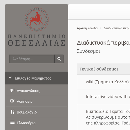
Αρχική Σελίδα
Διαδικτυακά περ
Διαδικτυακά περιβ
Σύνδεσμοι
Αναζήτηση
Αναζήτηση
Γενικοί σύνδεσμοι
Επιλογές Μαθήματος
wiki (Τμηματα Κολλια)
Ανακοινώσεις
Interactive video wit
Ασκήσεις
Βικιπαιδεια Γκρετα Τ
Βαθμολόγιο
Ας συγκρινουμε αυτο 
της πληροφορίας. Γρά
Γλωσσάριο