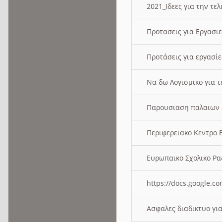
2021_Ιδεες για την τε
Προτασεις για Εργασι
Προτάσεις για εργασ
Να δω Λογισμικο για 
Παρουσιαση παλαιων 
Περιφερειακο Κεντρο
Ευρωπαικο Σχολικο 
https://docs.google
Ασφαλες διαδικτυο γι