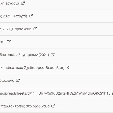
λικη εργασια
ες 2021_ Τεταρτη
ίες 2021_Παρασκευη
τεστ
δικτυακων λογισμικων (2021)
 Εκπαιδευτικου Σχεδιασμου Θεσσαλιας
Ραδιοφωνο
.com/spreadsheets/d/11T_Bb7vXn9uU2m2NfQiZMWrjMdlpORoSYh15j
α παιδια- τοπος στο διαδικτυο