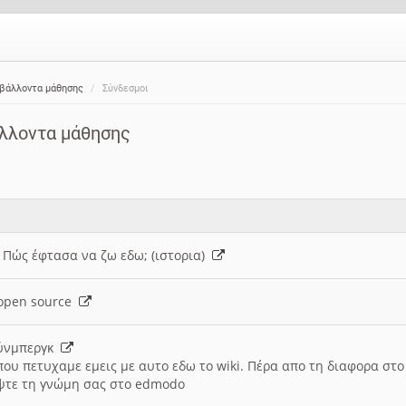
ιβάλλοντα μάθησης
Σύνδεσμοι
άλλοντα μάθησης
: Πώς έφτασα να ζω εδω; (ιστορια)
h open source
ούνμπεργκ
που πετυχαμε εμεις με αυτο εδω το wiki. Πέρα απο τη διαφορα στ
ψτε τη γνώμη σας στο edmodo