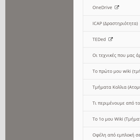
OneDrive
ICAP (Δραστηριότητα
TEDed
Οι τεχνικές που μας 
Το πρώτο μου wiki (τμ
Τμήματα Κολλια (Ατομ
Τι περιμένουμε από το
Το 1ο μου Wiki (Τμήμ
Οφέλη από εμπλοκή σε