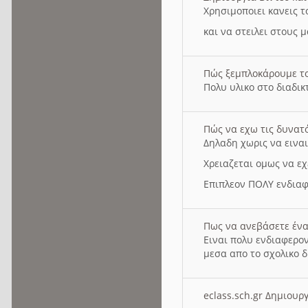
Χρησιμοποιει κανεις τ
και να στειλει στους 
Πώς ξεμπλοκάρουμε τ
Πολυ υλικο στο διαδικτ
Πώς να εχω τις δυνατ
Δηλαδη χωρις να εινα
Χρειαζεται ομως να εχ
Επιπλεον ΠΟΛΥ ενδιαφ
Πως να ανεβάσετε ένα
Ειναι πολυ ενδιαφερον
μεσα απο το σχολικο δ
eclass.sch.gr Δημιο