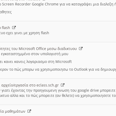
ο Screen Recorder Google Chrome για να καταγράψει μια διαλεξη 
μαθητες
ο flash
υο εχει γινει με χρηση flash
ότητες του Microsoft Office μεσω διαδικτυου
ι εγκαταστημμένο στον υπολογιστή μου
ει κανει κανεις λογαριασμο στη Microsoft
ερον το πώς μπορω να χρησιμοποιησω το Outlook για να δημιου
 αρχείο/εργασία στο eclass.sch.gr
 γιατι έχοντας την προηγουμενη γνωση του google drive μπορειτε 
ικτυο αλλα και το πώς μπορειτε (αν θελετε) να χρησιμοποιησετε το
υργία μαθημάτων