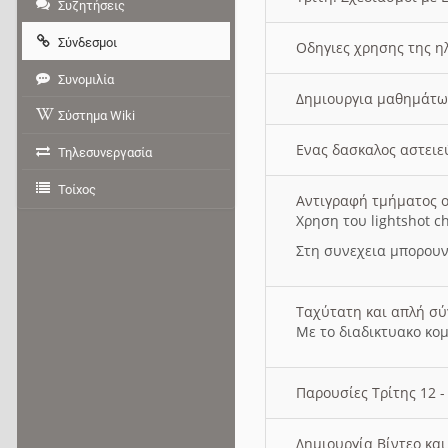
Συζητήσεις
Σύνδεσμοι
Οδηγιες χρησης της η
Συνομιλία
Δημιουργια μαθημάτω
Σύστημα Wiki
Ενας δασκαλος αστει
Τηλεσυνεργασία
Τοίχος
Αντιγραφή τμήματος ο
Χρηση του lightshot c
Στη συνεχεια μπορουν
Ταχύτατη και απλή σ
Με το διαδικτυακο κο
Παρουσίες Τρίτης 12 
Δημιουργία Βίντεο κα