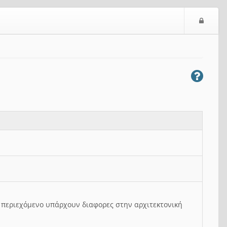
Ε
ί
σ
ο
δ
ο
ς
ο περιεχόμενο υπάρχουν διαφορες στην αρχιτεκτονική