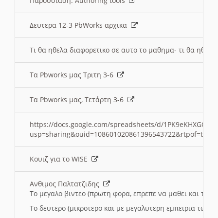
Παρουσιαση: Authoring tools
Δευτερα 12-3 PbWorks αρχικα
Τι θα ηθελα διαφορετικο σε αυτο το μαθημα- τι θα ηθελα
Τα Pbworks μας Τριτη 3-6
Τα Pbworks μας, Τετάρτη 3-6
https://docs.google.com/spreadsheets/d/1PK9eKHXGOJLZ
usp=sharing&ouid=108601020861396543722&rtpof=true
Κουιζ για το WISE
Ανθιμος Παλτατζιδης
Το μεγαλο βιντεο (πρωτη φορα, επρεπε να μαθει και το C
Το δευτερο (μικροτερο και με μεγαλυτερη εμπειρια τωρα)