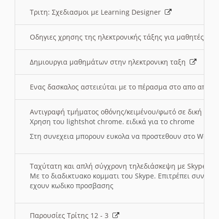
Τριτη: Σχεδιασμοι με Learning Designer
Οδηγιες χρησης της ηλεκτρονικής τάξης για μαθητές
Δημιουργια μαθημάτων στην ηλεκτρονικη ταξη
Ενας δασκαλος αστειεύται με το πέρασμα στο απο αποσ
Αντιγραφή τμήματος οθόνης/κειμένου/φωτό σε δική σας
Χρηση του lightshot chrome. ειδικά για το chrome
Στη συνεχεια μπορουν ευκολα να προστεθουν στο Word 
Ταχύτατη και απλή σύγχρονη τηλεδιάσκεψη με Skype
Με το διαδικτυακο κομματι του Skype. Επιτρέπει συνδε
εχουν κωδικο προσβασης
Παρουσίες Τρίτης 12 - 3