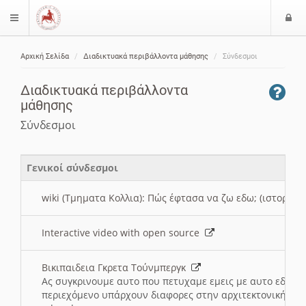
Ε
$langMenu
ί
Αρχική Σελίδα
Διαδικτυακά περιβάλλοντα μάθησης
Σύνδεσμοι
ο
ζήτηση
δ
Διαδικτυακά περιβάλλοντα
ο
μάθησης
ς
Σύνδεσμοι
Γενικοί σύνδεσμοι
wiki (Τμηματα Κολλια): Πώς έφτασα να ζω εδω; (ιστορια)
Interactive video with open source
Βικιπαιδεια Γκρετα Τούνμπεργκ
Ας συγκρινουμε αυτο που πετυχαμε εμεις με αυτο εδω το
περιεχόμενο υπάρχουν διαφορες στην αρχιτεκτονική της