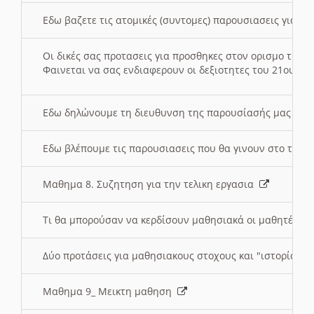
Εδω βαζετε τις ατομικές (συντομες) παρουσιασεις για κ
Οι δικές σας προτασεις για προσθηκες στον ορισμο της
Φαινεται να σας ενδιαφερουν οι δεξιοτητες του 21ου αι
Εδω δηλώνουμε τη διευθυνση της παρουσίασής μας στ
Εδω βλέπουμε τις παρουσιασεις που θα γινουν στο τμη
Μαθημα 8. Συζητηση για την τελικη εργασια
Τι θα μπορούσαν να κερδίσουν μαθησιακά οι μαθητές/τρ
Δύο προτάσεις για μαθησιακους στοχους και "ιστορία" μ
Μαθημα 9_ Μεικτη μαθηση