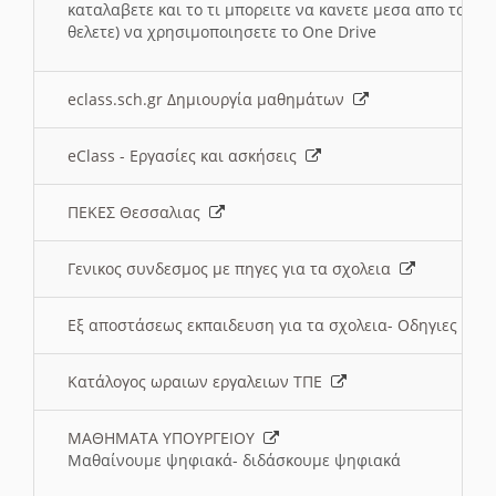
καταλαβετε και το τι μπορειτε να κανετε μεσα απο το σχο
θελετε) να χρησιμοποιησετε το One Drive
eclass.sch.gr Δημιουργία μαθημάτων
eClass - Εργασίες και ασκήσεις
ΠΕΚΕΣ Θεσσαλιας
Γενικος συνδεσμος με πηγες για τα σχολεια
Εξ αποστάσεως εκπαιδευση για τα σχολεια- Οδηγιες
Κατάλογος ωραιων εργαλειων ΤΠΕ
ΜΑΘΗΜΑΤΑ ΥΠΟΥΡΓΕΙΟΥ
Μαθαίνουμε ψηφιακά- διδάσκουμε ψηφιακά