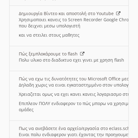
Δημιουργία Βίντεο και αποστολή στο Youtube
Χρησιμοποιει κανεις το Screen Recorder Google Chrome γ
που δειχνει μεσω υπολογιστή
και να στειλει στους μαθητες
Πώς ξεμπλοκάρουμε το flash
Πολυ υλικο στο διαδικτυο εχει γινει με χρηση flash
Πώς να εχω τις δυνατότητες του Microsoft Office μεσω 
Δηλαδη χωρις να ειναι εγκαταστημμένο στον υπολογιστή
Χρειαζεται ομως να εχει κανει κανεις λογαριασμο στη Mic
Επιπλεον ΠΟΛΥ ενδιαφερον το πώς μπορω να χρησιμοποι
ομάδες
Πως να ανεβάσετε ένα αρχείο/εργασία στο eclass.sch.gr
Ειναι πολυ ενδιαφερον γιατι έχοντας την προηγουμενη γ