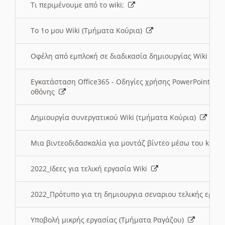
Τι περιμένουμε από το wiki;
Το 1ο μου Wiki (Τμήματα Κούρια)
Οφέλη από εμπλοκή σε διαδικασία δημιουργίας Wiki (Τ
Εγκατάσταση Office365 - Οδηγίες χρήσης PowerPoint γι
οθόνης
Δημιουργία συνεργατικού Wiki (τμήματα Κούρια)
Μια βιντεοδιδασκαλία για μοντάζ βίντεο μέσω του kden
2022_Ιδεες για τελική εργασία Wiki
2022_Πρότυπο για τη δημιουργια σεναριου τελικής εργα
Υποβολή μικρής εργασίας (Τμήματα Ραγάζου)