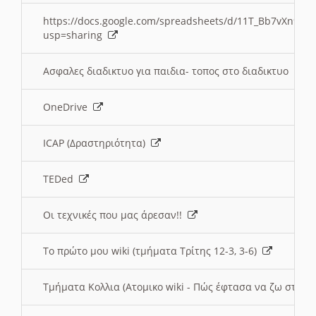
https://docs.google.com/spreadsheets/d/11T_Bb7vXn9
usp=sharing
Ασφαλες διαδικτυο για παιδια- τοπος στο διαδικτυο
OneDrive
ICAP (Δραστηριότητα)
TEDed
Οι τεχνικές που μας άρεσαν!!
Το πρώτο μου wiki (τμήματα Τρίτης 12-3, 3-6)
Τμήματα Κολλια (Ατομικο wiki - Πώς έφτασα να ζω στην 