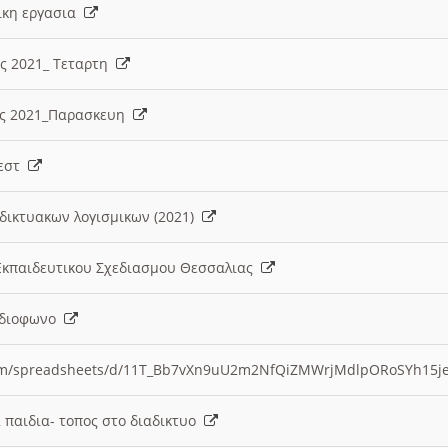
λικη εργασια
ες 2021_ Τεταρτη
ίες 2021_Παρασκευη
τεστ
δικτυακων λογισμικων (2021)
 Εκπαιδευτικου Σχεδιασμου Θεσσαλιας
Ραδιοφωνο
.com/spreadsheets/d/11T_Bb7vXn9uU2m2NfQiZMWrjMdlpORoSYh15j
α παιδια- τοπος στο διαδικτυο