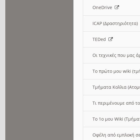
OneDrive
ICAP (Δραστηριότητα
TEDed
Οι τεχνικές που μας 
Το πρώτο μου wiki (τμ
Τμήματα Κολλια (Ατομ
Τι περιμένουμε από το
Το 1ο μου Wiki (Τμήμ
Οφέλη από εμπλοκή σε