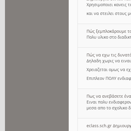
Χρησιμοποιει κανεις τ
και να στειλει στους 
Πώς ξεμπλοκάρουμε τ
Πολυ υλικο στο διαδικτ
Πώς να εχω τις δυνατ
Δηλαδη χωρις να εινα
Χρειαζεται ομως να εχ
Επιπλεον ΠΟΛΥ ενδιαφ
Πως να ανεβάσετε ένα
Ειναι πολυ ενδιαφερον
μεσα απο το σχολικο δ
eclass.sch.gr Δημιο