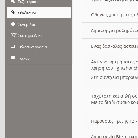
Συζητήσεις
Σύνδεσμοι
Οδηγιες χρησης της η
Συνομιλία
Δημιουργια μαθημάτω
Σύστημα Wiki
Ενας δασκαλος αστει
Τηλεσυνεργασία
Τοίχος
Αντιγραφή τμήματος ο
Χρηση του lightshot c
Στη συνεχεια μπορουν
Ταχύτατη και απλή σ
Με το διαδικτυακο κο
Παρουσίες Τρίτης 12 
Δημιουργία Βίντεο κα