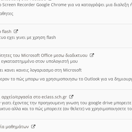
ο Screen Recorder Google Chrome για να καταγράψει μια διαλεξη 
μαθητες
ο flash
υο εχει γινει με χρηση flash
ότητες του Microsoft Office μεσω διαδικτυου
ι εγκαταστημμένο στον υπολογιστή μου
ει κανει κανεις λογαριασμο στη Microsoft
ερον το πώς μπορω να χρησιμοποιησω το Outlook για να δημιου
 αρχείο/εργασία στο eclass.sch.gr
 γιατι έχοντας την προηγουμενη γνωση του google drive μπορειτε 
ικτυο αλλα και το πώς μπορειτε (αν θελετε) να χρησιμοποιησετε το
υργία μαθημάτων