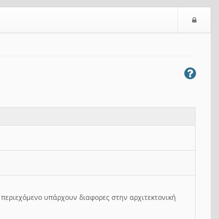
Ε
ί
σ
ο
δ
ο
ς
ο περιεχόμενο υπάρχουν διαφορες στην αρχιτεκτονική