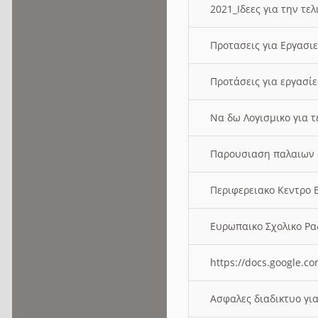
2021_Ιδεες για την τε
Προτασεις για Εργασι
Προτάσεις για εργασ
Να δω Λογισμικο για 
Παρουσιαση παλαιων 
Περιφερειακο Κεντρο
Ευρωπαικο Σχολικο 
https://docs.google
Ασφαλες διαδικτυο γι