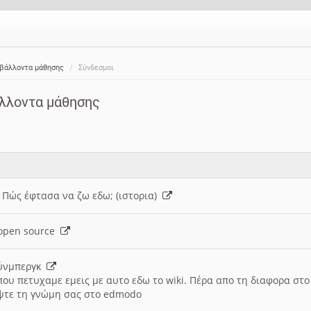
ιβάλλοντα μάθησης
Σύνδεσμοι
άλλοντα μάθησης
: Πώς έφτασα να ζω εδω; (ιστορια)
h open source
ούνμπεργκ
που πετυχαμε εμεις με αυτο εδω το wiki. Πέρα απο τη διαφορα στ
ψτε τη γνώμη σας στο edmodo