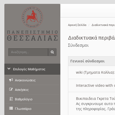
Αρχική Σελίδα
Διαδικτυακά περ
Διαδικτυακά περιβ
Σύνδεσμοι
Αναζήτηση
Αναζήτηση
Γενικοί σύνδεσμοι
Επιλογές Μαθήματος
wiki (Τμηματα Κολλια)
Ανακοινώσεις
Interactive video wit
Ασκήσεις
Βικιπαιδεια Γκρετα Τ
Βαθμολόγιο
Ας συγκρινουμε αυτο 
της πληροφορίας. Γρά
Γλωσσάριο