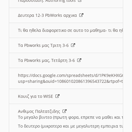
Παρουσιαση: Authoring tools
Δευτερα 12-3 PbWorks αρχικα
Τι θα ηθελα διαφορετικο σε αυτο το μαθημα- τι θα ηθελα
Τα Pbworks μας Τριτη 3-6
Τα Pbworks μας, Τετάρτη 3-6
https://docs.google.com/spreadsheets/d/1PK9eKHXGOJLZ
usp=sharing&ouid=108601020861396543722&rtpof=true
Κουιζ για το WISE
Ανθιμος Παλτατζιδης
Το μεγαλο βιντεο (πρωτη φορα, επρεπε να μαθει και το C
Το δευτερο (μικροτερο και με μεγαλυτερη εμπειρια τωρα)