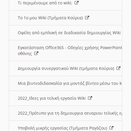
Τι περιμένουμε από το wiki;
Το 1ο μου Wiki (Τμήματα Κούρια)
Οφέλη από εμπλοκή σε διαδικασία δημιουργίας Wiki (Τ
Εγκατάσταση Office365 - Οδηγίες χρήσης PowerPoint γι
οθόνης
Δημιουργία συνεργατικού Wiki (τμήματα Κούρια)
Μια βιντεοδιδασκαλία για μοντάζ βίντεο μέσω του kden
2022_Ιδεες για τελική εργασία Wiki
2022_Πρότυπο για τη δημιουργια σεναριου τελικής εργα
Υποβολή μικρής εργασίας (Τμήματα Ραγάζου)