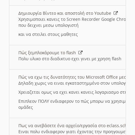
Δημιουργία Βίντεο και αποστολή στο Youtube
Χρησιμοποιει κανεις το Screen Recorder Google Chrome γ
που δειχνει μεσω υπολογιστή
και να στειλει στους μαθητες
Πώς ξεμπλοκάρουμε το flash
Πολυ υλικο στο διαδικτυο εχει γινει με χρηση flash
Πώς να εχω τις δυνατότητες του Microsoft Office μεσω 
Δηλαδη χωρις να ειναι εγκαταστημμένο στον υπολογιστή
Χρειαζεται ομως να εχει κανει κανεις λογαριασμο στη Mic
Επιπλεον ΠΟΛΥ ενδιαφερον το πώς μπορω να χρησιμοποι
ομάδες
Πως να ανεβάσετε ένα αρχείο/εργασία στο eclass.sch.gr
Ειναι πολυ ενδιαφερον γιατι έχοντας την προηγουμενη γ