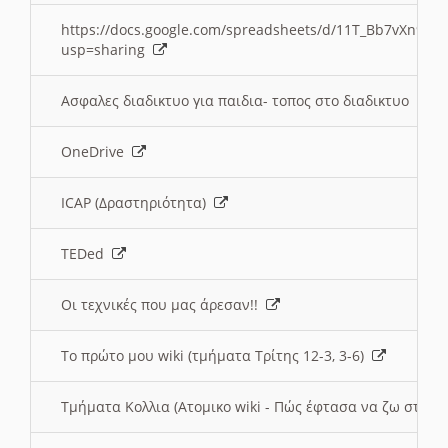
https://docs.google.com/spreadsheets/d/11T_Bb7vXn9
usp=sharing
Ασφαλες διαδικτυο για παιδια- τοπος στο διαδικτυο
OneDrive
ICAP (Δραστηριότητα)
TEDed
Οι τεχνικές που μας άρεσαν!!
Το πρώτο μου wiki (τμήματα Τρίτης 12-3, 3-6)
Τμήματα Κολλια (Ατομικο wiki - Πώς έφτασα να ζω στην 