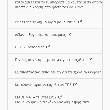
καταλαβετε και το τι μπορειτε να κανετε μεσα απο το σχο
θελετε) να χρησιμοποιησετε το One Drive
eclass.sch.gr Δημιουργία μαθημάτων
eClass - Εργασίες και ασκήσεις
ΠΕΚΕΣ Θεσσαλιας
Γενικος συνδεσμος με πηγες για τα σχολεια
Εξ αποστάσεως εκπαιδευση για τα σχολεια- Οδηγιες
Κατάλογος ωραιων εργαλειων ΤΠΕ
ΜΑΘΗΜΑΤΑ ΥΠΟΥΡΓΕΙΟΥ
Μαθαίνουμε ψηφιακά- διδάσκουμε ψηφιακά