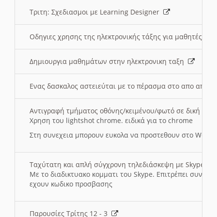
Τριτη: Σχεδιασμοι με Learning Designer
Οδηγιες χρησης της ηλεκτρονικής τάξης για μαθητές
Δημιουργια μαθημάτων στην ηλεκτρονικη ταξη
Ενας δασκαλος αστειεύται με το πέρασμα στο απο αποσ
Αντιγραφή τμήματος οθόνης/κειμένου/φωτό σε δική σας
Χρηση του lightshot chrome. ειδικά για το chrome
Στη συνεχεια μπορουν ευκολα να προστεθουν στο Word 
Ταχύτατη και απλή σύγχρονη τηλεδιάσκεψη με Skype
Με το διαδικτυακο κομματι του Skype. Επιτρέπει συνδε
εχουν κωδικο προσβασης
Παρουσίες Τρίτης 12 - 3