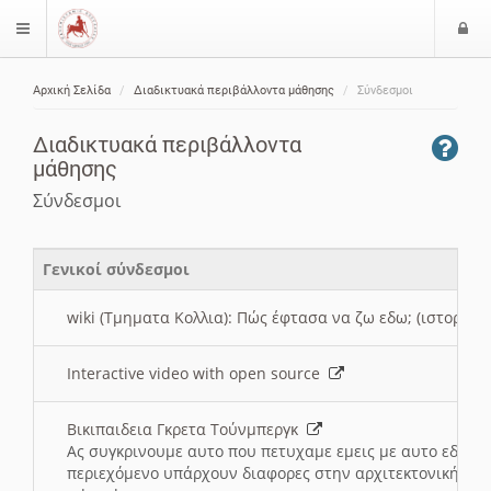
Ε
$langMenu
ί
Αρχική Σελίδα
Διαδικτυακά περιβάλλοντα μάθησης
Σύνδεσμοι
ο
ζήτηση
δ
Διαδικτυακά περιβάλλοντα
ο
μάθησης
ς
Σύνδεσμοι
Γενικοί σύνδεσμοι
wiki (Τμηματα Κολλια): Πώς έφτασα να ζω εδω; (ιστορια)
Interactive video with open source
Βικιπαιδεια Γκρετα Τούνμπεργκ
Ας συγκρινουμε αυτο που πετυχαμε εμεις με αυτο εδω το
περιεχόμενο υπάρχουν διαφορες στην αρχιτεκτονική της