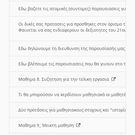
Εδω βαζετε τις ατομικές (συντομες) παρουσιασεις για κ
Οι δικές σας προτασεις για προσθηκες στον ορισμο της
Φαινεται να σας ενδιαφερουν οι δεξιοτητες του 21ου αι
Εδω δηλώνουμε τη διευθυνση της παρουσίασής μας στ
Εδω βλέπουμε τις παρουσιασεις που θα γινουν στο τμη
Μαθημα 8. Συζητηση για την τελικη εργασια
Τι θα μπορούσαν να κερδίσουν μαθησιακά οι μαθητές/τρ
Δύο προτάσεις για μαθησιακους στοχους και "ιστορία" μ
Μαθημα 9_ Μεικτη μαθηση