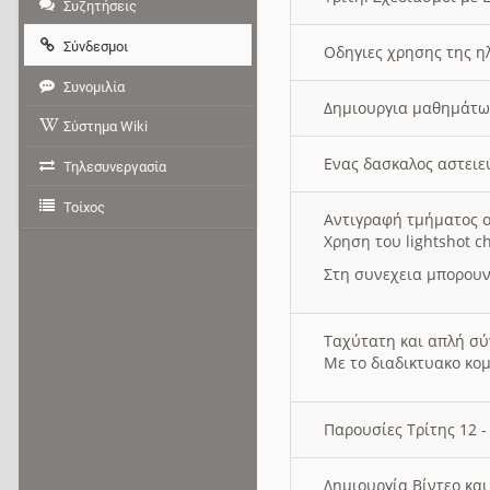
Συζητήσεις
Σύνδεσμοι
Οδηγιες χρησης της η
Συνομιλία
Δημιουργια μαθημάτω
Σύστημα Wiki
Ενας δασκαλος αστει
Τηλεσυνεργασία
Τοίχος
Αντιγραφή τμήματος ο
Χρηση του lightshot c
Στη συνεχεια μπορουν
Ταχύτατη και απλή σ
Με το διαδικτυακο κο
Παρουσίες Τρίτης 12 
Δημιουργία Βίντεο κα