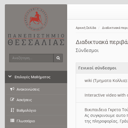
Αρχική Σελίδα
Διαδικτυακά περ
Διαδικτυακά περιβ
Σύνδεσμοι
Αναζήτηση
Αναζήτηση
Γενικοί σύνδεσμοι
Επιλογές Μαθήματος
wiki (Τμηματα Κολλια)
Ανακοινώσεις
Interactive video wit
Ασκήσεις
Βικιπαιδεια Γκρετα Τ
Βαθμολόγιο
Ας συγκρινουμε αυτο 
της πληροφορίας. Γρά
Γλωσσάριο