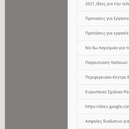
2021_Ιδεες για την τε
Προτασεις για Εργασι
Προτάσεις για εργασ
Να δω Λογισμικο για 
Παρουσιαση παλαιων 
Περιφερειακο Κεντρο
Ευρωπαικο Σχολικο 
https://docs.google
Ασφαλες διαδικτυο γι