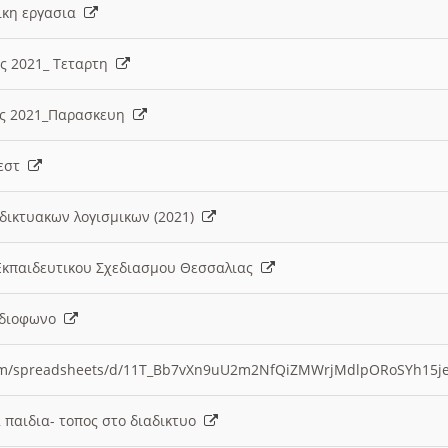
λικη εργασια
ες 2021_ Τεταρτη
ίες 2021_Παρασκευη
τεστ
δικτυακων λογισμικων (2021)
 Εκπαιδευτικου Σχεδιασμου Θεσσαλιας
Ραδιοφωνο
.com/spreadsheets/d/11T_Bb7vXn9uU2m2NfQiZMWrjMdlpORoSYh15j
α παιδια- τοπος στο διαδικτυο