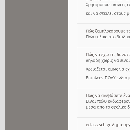
Χρησιμοποιει κανεις τ
και να στειλει στους 
Πώς ξεμπλοκάρουμε τ
Πολυ υλικο στο διαδικτ
Πώς να εχω τις δυνατ
Δηλαδη χωρις να εινα
Χρειαζεται ομως να εχ
Επιπλεον ΠΟΛΥ ενδιαφ
Πως να ανεβάσετε ένα
Ειναι πολυ ενδιαφερον
μεσα απο το σχολικο δ
eclass.sch.gr Δημιο