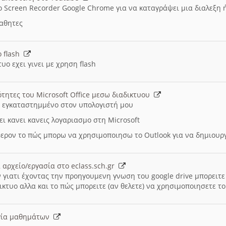
ο Screen Recorder Google Chrome για να καταγράψει μια διαλεξη 
μαθητες
ο flash
υο εχει γινει με χρηση flash
ότητες του Microsoft Office μεσω διαδικτυου
ι εγκαταστημμένο στον υπολογιστή μου
ει κανει κανεις λογαριασμο στη Microsoft
ερον το πώς μπορω να χρησιμοποιησω το Outlook για να δημιου
 αρχείο/εργασία στο eclass.sch.gr
 γιατι έχοντας την προηγουμενη γνωση του google drive μπορειτε 
ικτυο αλλα και το πώς μπορειτε (αν θελετε) να χρησιμοποιησετε το
υργία μαθημάτων