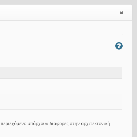
Ε
ί
σ
ο
δ
ο
ς
ο περιεχόμενο υπάρχουν διαφορες στην αρχιτεκτονική