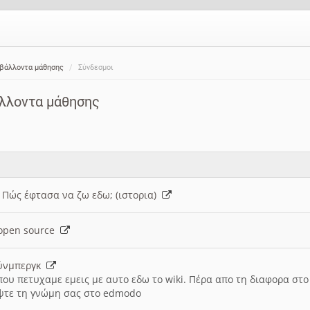
ιβάλλοντα μάθησης
Σύνδεσμοι
άλλοντα μάθησης
: Πώς έφτασα να ζω εδω; (ιστορια)
h open source
ούνμπεργκ
που πετυχαμε εμεις με αυτο εδω το wiki. Πέρα απο τη διαφορα στ
ψτε τη γνώμη σας στο edmodo