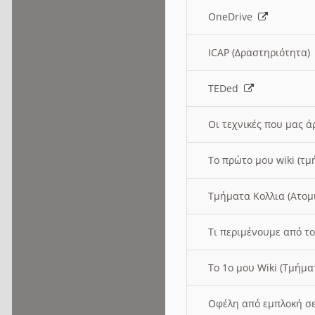
OneDrive
ICAP (Δραστηριότητα
TEDed
Οι τεχνικές που μας 
Το πρώτο μου wiki (τμ
Τμήματα Κολλια (Ατομ
Τι περιμένουμε από το
Το 1ο μου Wiki (Τμήμ
Οφέλη από εμπλοκή σε