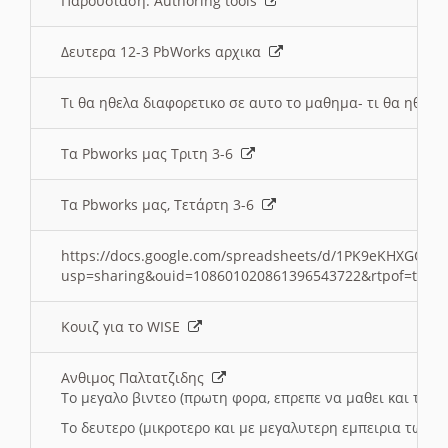
Παρουσιαση: Authoring tools
Δευτερα 12-3 PbWorks αρχικα
Τι θα ηθελα διαφορετικο σε αυτο το μαθημα- τι θα ηθελα
Τα Pbworks μας Τριτη 3-6
Τα Pbworks μας, Τετάρτη 3-6
https://docs.google.com/spreadsheets/d/1PK9eKHXGOJLZ
usp=sharing&ouid=108601020861396543722&rtpof=true
Κουιζ για το WISE
Ανθιμος Παλτατζιδης
Το μεγαλο βιντεο (πρωτη φορα, επρεπε να μαθει και το C
Το δευτερο (μικροτερο και με μεγαλυτερη εμπειρια τωρα)