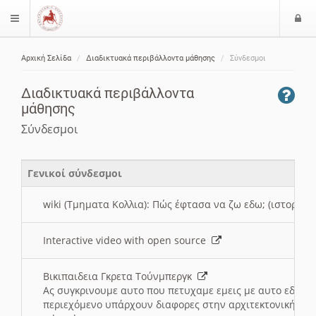
Ε
$langMenu
ί
Αρχική Σελίδα
Διαδικτυακά περιβάλλοντα μάθησης
Σύνδεσμοι
ο
ζήτηση
δ
Διαδικτυακά περιβάλλοντα
ο
μάθησης
ς
Σύνδεσμοι
Γενικοί σύνδεσμοι
wiki (Τμηματα Κολλια): Πώς έφτασα να ζω εδω; (ιστορια)
Interactive video with open source
Βικιπαιδεια Γκρετα Τούνμπεργκ
Ας συγκρινουμε αυτο που πετυχαμε εμεις με αυτο εδω το
περιεχόμενο υπάρχουν διαφορες στην αρχιτεκτονική της