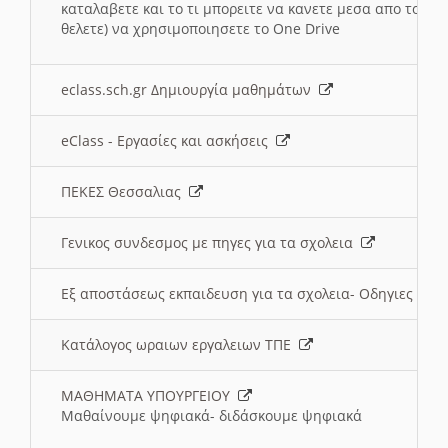
καταλαβετε και το τι μπορειτε να κανετε μεσα απο το σχο
θελετε) να χρησιμοποιησετε το One Drive
eclass.sch.gr Δημιουργία μαθημάτων
eClass - Εργασίες και ασκήσεις
ΠΕΚΕΣ Θεσσαλιας
Γενικος συνδεσμος με πηγες για τα σχολεια
Εξ αποστάσεως εκπαιδευση για τα σχολεια- Οδηγιες
Κατάλογος ωραιων εργαλειων ΤΠΕ
ΜΑΘΗΜΑΤΑ ΥΠΟΥΡΓΕΙΟΥ
Μαθαίνουμε ψηφιακά- διδάσκουμε ψηφιακά