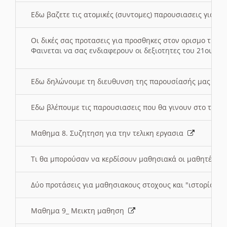
Εδω βαζετε τις ατομικές (συντομες) παρουσιασεις για κ
Οι δικές σας προτασεις για προσθηκες στον ορισμο της
Φαινεται να σας ενδιαφερουν οι δεξιοτητες του 21ου αι
Εδω δηλώνουμε τη διευθυνση της παρουσίασής μας στ
Εδω βλέπουμε τις παρουσιασεις που θα γινουν στο τμη
Μαθημα 8. Συζητηση για την τελικη εργασια
Τι θα μπορούσαν να κερδίσουν μαθησιακά οι μαθητές/τρ
Δύο προτάσεις για μαθησιακους στοχους και "ιστορία" μ
Μαθημα 9_ Μεικτη μαθηση