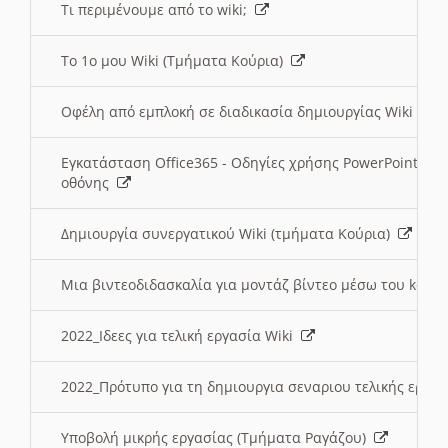
Τι περιμένουμε από το wiki;
Το 1ο μου Wiki (Τμήματα Κούρια)
Οφέλη από εμπλοκή σε διαδικασία δημιουργίας Wiki (Τ
Εγκατάσταση Office365 - Οδηγίες χρήσης PowerPoint γι
οθόνης
Δημιουργία συνεργατικού Wiki (τμήματα Κούρια)
Μια βιντεοδιδασκαλία για μοντάζ βίντεο μέσω του kden
2022_Ιδεες για τελική εργασία Wiki
2022_Πρότυπο για τη δημιουργια σεναριου τελικής εργα
Υποβολή μικρής εργασίας (Τμήματα Ραγάζου)