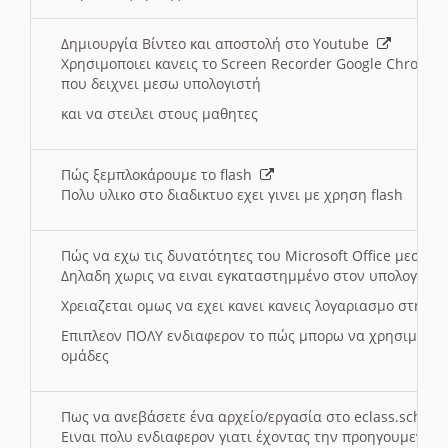
Δημιουργία Βίντεο και αποστολή στο Youtube
Χρησιμοποιει κανεις το Screen Recorder Google Chrome γ
που δειχνει μεσω υπολογιστή
και να στειλει στους μαθητες
Πώς ξεμπλοκάρουμε το flash
Πολυ υλικο στο διαδικτυο εχει γινει με χρηση flash
Πώς να εχω τις δυνατότητες του Microsoft Office μεσω 
Δηλαδη χωρις να ειναι εγκαταστημμένο στον υπολογιστή
Χρειαζεται ομως να εχει κανει κανεις λογαριασμο στη Mic
Επιπλεον ΠΟΛΥ ενδιαφερον το πώς μπορω να χρησιμοποι
ομάδες
Πως να ανεβάσετε ένα αρχείο/εργασία στο eclass.sch.gr
Ειναι πολυ ενδιαφερον γιατι έχοντας την προηγουμενη γ