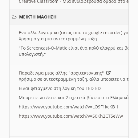
Creative Classroom - Μια ενδιαφερουσα ομαδα στο e-twi
ΜΕΙΚΤΗ ΜΑΘΗΣΗ
Ενα αλλο λογισμικο (εκτος απο το google recorder) για 
Χρησιμο για μια αντεστραμμένη ταξη
"
To Screencast-O-Matic είναι ένα πολύ ελαφρύ και βασικ
υπολογιστή."
Παραδειγμα μιας αλλης "αρχιτεκτονικης"
Χρήσιμο σε αντεστραμμένη ταξη, αλλα μπορειτε να το πρ
Ειναι φτιαγμενο στη λογικη του TED-ED
Μπορειτε να δειτε και 2 σχετικά βίντεο στα Ελληνικά:
https://www.youtube.com/watch?v=LO9F1kcKB_I
https://www.youtube.com/watch?v=S0Kh2CT5eWw