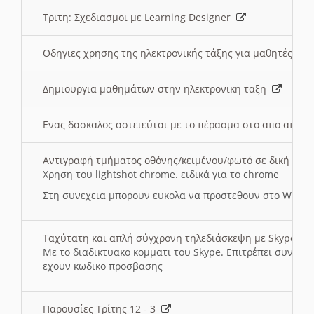
Τριτη: Σχεδιασμοι με Learning Designer
Οδηγιες χρησης της ηλεκτρονικής τάξης για μαθητές
Δημιουργια μαθημάτων στην ηλεκτρονικη ταξη
Ενας δασκαλος αστειεύται με το πέρασμα στο απο αποσ
Αντιγραφή τμήματος οθόνης/κειμένου/φωτό σε δική σας
Χρηση του lightshot chrome. ειδικά για το chrome
Στη συνεχεια μπορουν ευκολα να προστεθουν στο Word 
Ταχύτατη και απλή σύγχρονη τηλεδιάσκεψη με Skype
Με το διαδικτυακο κομματι του Skype. Επιτρέπει συνδε
εχουν κωδικο προσβασης
Παρουσίες Τρίτης 12 - 3