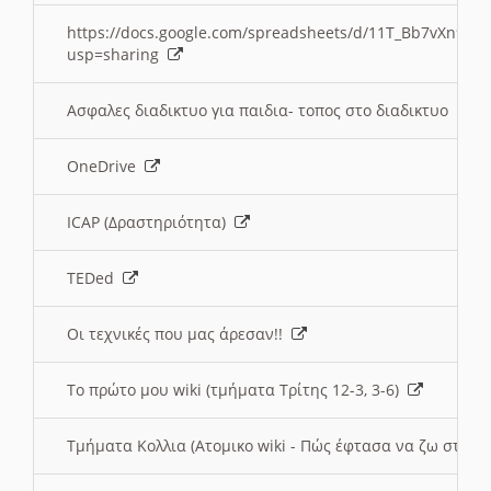
https://docs.google.com/spreadsheets/d/11T_Bb7vXn9
usp=sharing
Ασφαλες διαδικτυο για παιδια- τοπος στο διαδικτυο
OneDrive
ICAP (Δραστηριότητα)
TEDed
Οι τεχνικές που μας άρεσαν!!
Το πρώτο μου wiki (τμήματα Τρίτης 12-3, 3-6)
Τμήματα Κολλια (Ατομικο wiki - Πώς έφτασα να ζω στην 