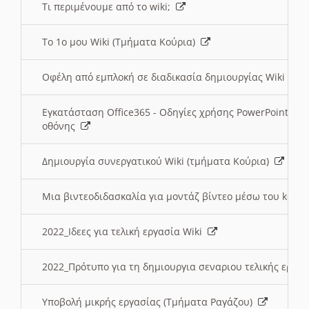
Τι περιμένουμε από το wiki;
Το 1ο μου Wiki (Τμήματα Κούρια)
Οφέλη από εμπλοκή σε διαδικασία δημιουργίας Wiki (Τ
Εγκατάσταση Office365 - Οδηγίες χρήσης PowerPoint γι
οθόνης
Δημιουργία συνεργατικού Wiki (τμήματα Κούρια)
Μια βιντεοδιδασκαλία για μοντάζ βίντεο μέσω του kden
2022_Ιδεες για τελική εργασία Wiki
2022_Πρότυπο για τη δημιουργια σεναριου τελικής εργα
Υποβολή μικρής εργασίας (Τμήματα Ραγάζου)