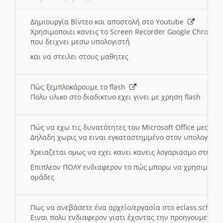
Δημιουργία Βίντεο και αποστολή στο Youtube
Χρησιμοποιει κανεις το Screen Recorder Google Chrome γ
που δειχνει μεσω υπολογιστή
και να στειλει στους μαθητες
Πώς ξεμπλοκάρουμε το flash
Πολυ υλικο στο διαδικτυο εχει γινει με χρηση flash
Πώς να εχω τις δυνατότητες του Microsoft Office μεσω 
Δηλαδη χωρις να ειναι εγκαταστημμένο στον υπολογιστή
Χρειαζεται ομως να εχει κανει κανεις λογαριασμο στη Mic
Επιπλεον ΠΟΛΥ ενδιαφερον το πώς μπορω να χρησιμοποι
ομάδες
Πως να ανεβάσετε ένα αρχείο/εργασία στο eclass.sch.gr
Ειναι πολυ ενδιαφερον γιατι έχοντας την προηγουμενη γ