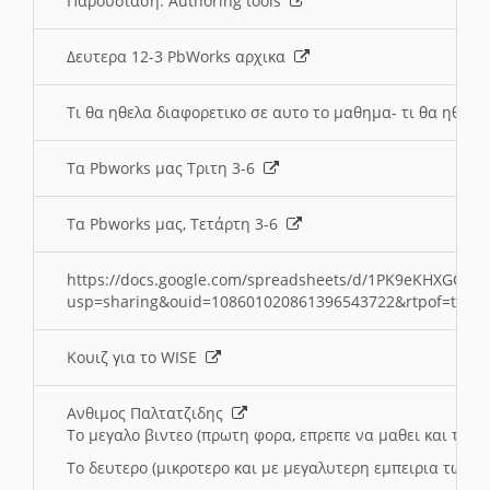
Παρουσιαση: Authoring tools
Δευτερα 12-3 PbWorks αρχικα
Τι θα ηθελα διαφορετικο σε αυτο το μαθημα- τι θα ηθελα
Τα Pbworks μας Τριτη 3-6
Τα Pbworks μας, Τετάρτη 3-6
https://docs.google.com/spreadsheets/d/1PK9eKHXGOJLZ
usp=sharing&ouid=108601020861396543722&rtpof=true
Κουιζ για το WISE
Ανθιμος Παλτατζιδης
Το μεγαλο βιντεο (πρωτη φορα, επρεπε να μαθει και το C
Το δευτερο (μικροτερο και με μεγαλυτερη εμπειρια τωρα)