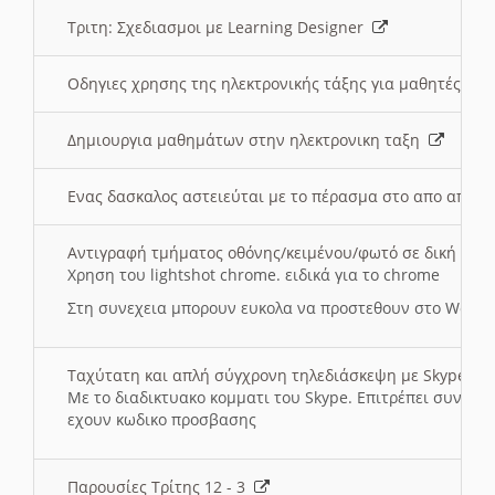
Τριτη: Σχεδιασμοι με Learning Designer
Οδηγιες χρησης της ηλεκτρονικής τάξης για μαθητές
Δημιουργια μαθημάτων στην ηλεκτρονικη ταξη
Ενας δασκαλος αστειεύται με το πέρασμα στο απο αποσ
Αντιγραφή τμήματος οθόνης/κειμένου/φωτό σε δική σας
Χρηση του lightshot chrome. ειδικά για το chrome
Στη συνεχεια μπορουν ευκολα να προστεθουν στο Word 
Ταχύτατη και απλή σύγχρονη τηλεδιάσκεψη με Skype
Με το διαδικτυακο κομματι του Skype. Επιτρέπει συνδε
εχουν κωδικο προσβασης
Παρουσίες Τρίτης 12 - 3