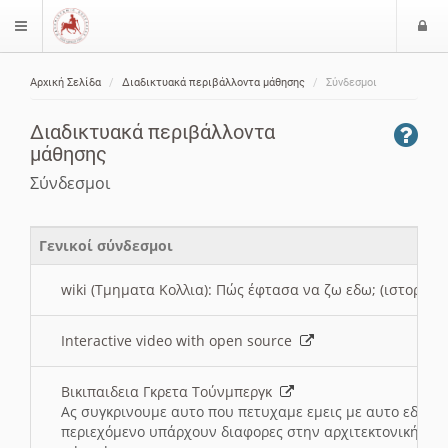
Ε
$langMenu
ί
Αρχική Σελίδα
Διαδικτυακά περιβάλλοντα μάθησης
Σύνδεσμοι
ο
ζήτηση
δ
Διαδικτυακά περιβάλλοντα
ο
μάθησης
ς
Σύνδεσμοι
Γενικοί σύνδεσμοι
wiki (Τμηματα Κολλια): Πώς έφτασα να ζω εδω; (ιστορια)
Interactive video with open source
Βικιπαιδεια Γκρετα Τούνμπεργκ
Ας συγκρινουμε αυτο που πετυχαμε εμεις με αυτο εδω το
περιεχόμενο υπάρχουν διαφορες στην αρχιτεκτονική της