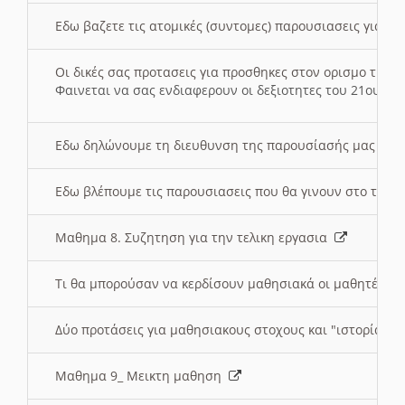
Εδω βαζετε τις ατομικές (συντομες) παρουσιασεις για κ
Οι δικές σας προτασεις για προσθηκες στον ορισμο της
Φαινεται να σας ενδιαφερουν οι δεξιοτητες του 21ου αι
Εδω δηλώνουμε τη διευθυνση της παρουσίασής μας στ
Εδω βλέπουμε τις παρουσιασεις που θα γινουν στο τμη
Μαθημα 8. Συζητηση για την τελικη εργασια
Τι θα μπορούσαν να κερδίσουν μαθησιακά οι μαθητές/τρ
Δύο προτάσεις για μαθησιακους στοχους και "ιστορία" μ
Μαθημα 9_ Μεικτη μαθηση