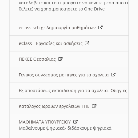
καταλαβετε και το τι μπορειτε να κανετε μεσα απο το σχο
θελετε) να χρησιμοποιησετε το One Drive
eclass.sch.gr Δημιουργία μαθημάτων
eClass - Εργασίες και ασκήσεις
ΠΕΚΕΣ Θεσσαλιας
Γενικος συνδεσμος με πηγες για τα σχολεια
Εξ αποστάσεως εκπαιδευση για τα σχολεια- Οδηγιες
Κατάλογος ωραιων εργαλειων ΤΠΕ
ΜΑΘΗΜΑΤΑ ΥΠΟΥΡΓΕΙΟΥ
Μαθαίνουμε ψηφιακά- διδάσκουμε ψηφιακά