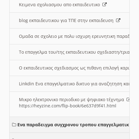
Κειμενα σχολιασμου απο εκπαιδευτικο
blog εκπαιδευτικου για ΤΠΕ στην εκπαιδευση
Ομαδα σε σχολειο με πολυ ισχυρη ερευνητικη παραδοσ
Το επαγγελμα του/της εκπαιδευτικου σχεδιαστη/τριας τ
Ο εκπαιδευτικος σχεδιασμος ως πιθανη επιλογή καριέρ
Linkdin Ενα επαγγελματικο δικτυο για αναζητηση και β
Μικρο ηλεκτρονικο περιοδικο με ψηφιακο τέχνημα
https://heyzine.com/flip-book/6e637d9f41.html
Ενα παραδειγμα συγχρονου τροπου επαγγελματικης σ