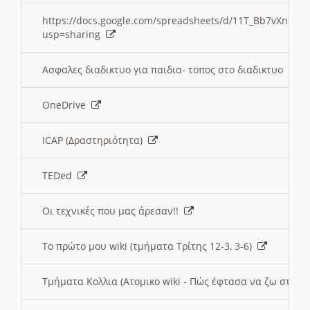
https://docs.google.com/spreadsheets/d/11T_Bb7vXn9
usp=sharing
Ασφαλες διαδικτυο για παιδια- τοπος στο διαδικτυο
OneDrive
ICAP (Δραστηριότητα)
TEDed
Οι τεχνικές που μας άρεσαν!!
Το πρώτο μου wiki (τμήματα Τρίτης 12-3, 3-6)
Τμήματα Κολλια (Ατομικο wiki - Πώς έφτασα να ζω στην 