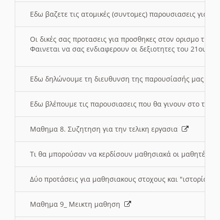
Εδω βαζετε τις ατομικές (συντομες) παρουσιασεις για κ
Οι δικές σας προτασεις για προσθηκες στον ορισμο της
Φαινεται να σας ενδιαφερουν οι δεξιοτητες του 21ου αι
Εδω δηλώνουμε τη διευθυνση της παρουσίασής μας στ
Εδω βλέπουμε τις παρουσιασεις που θα γινουν στο τμη
Μαθημα 8. Συζητηση για την τελικη εργασια
Τι θα μπορούσαν να κερδίσουν μαθησιακά οι μαθητές/τρ
Δύο προτάσεις για μαθησιακους στοχους και "ιστορία" μ
Μαθημα 9_ Μεικτη μαθηση