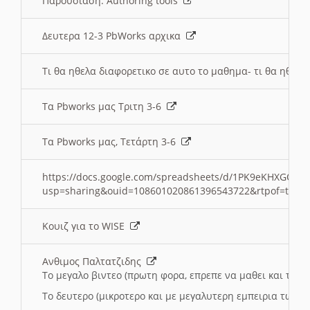
Παρουσιαση: Authoring tools
Δευτερα 12-3 PbWorks αρχικα
Τι θα ηθελα διαφορετικο σε αυτο το μαθημα- τι θα ηθελα
Τα Pbworks μας Τριτη 3-6
Τα Pbworks μας, Τετάρτη 3-6
https://docs.google.com/spreadsheets/d/1PK9eKHXGOJLZ
usp=sharing&ouid=108601020861396543722&rtpof=true
Κουιζ για το WISE
Ανθιμος Παλτατζιδης
Το μεγαλο βιντεο (πρωτη φορα, επρεπε να μαθει και το C
Το δευτερο (μικροτερο και με μεγαλυτερη εμπειρια τωρα)