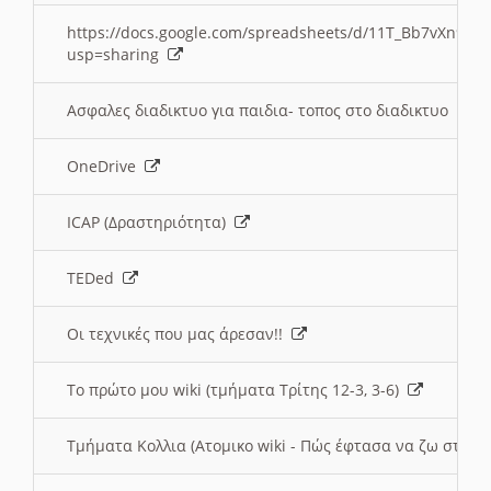
https://docs.google.com/spreadsheets/d/11T_Bb7vXn9
usp=sharing
Ασφαλες διαδικτυο για παιδια- τοπος στο διαδικτυο
OneDrive
ICAP (Δραστηριότητα)
TEDed
Οι τεχνικές που μας άρεσαν!!
Το πρώτο μου wiki (τμήματα Τρίτης 12-3, 3-6)
Τμήματα Κολλια (Ατομικο wiki - Πώς έφτασα να ζω στην 