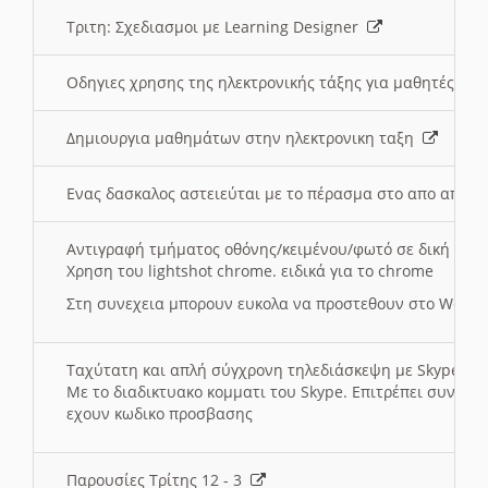
Τριτη: Σχεδιασμοι με Learning Designer
Οδηγιες χρησης της ηλεκτρονικής τάξης για μαθητές
Δημιουργια μαθημάτων στην ηλεκτρονικη ταξη
Ενας δασκαλος αστειεύται με το πέρασμα στο απο αποσ
Αντιγραφή τμήματος οθόνης/κειμένου/φωτό σε δική σας
Χρηση του lightshot chrome. ειδικά για το chrome
Στη συνεχεια μπορουν ευκολα να προστεθουν στο Word 
Ταχύτατη και απλή σύγχρονη τηλεδιάσκεψη με Skype
Με το διαδικτυακο κομματι του Skype. Επιτρέπει συνδε
εχουν κωδικο προσβασης
Παρουσίες Τρίτης 12 - 3