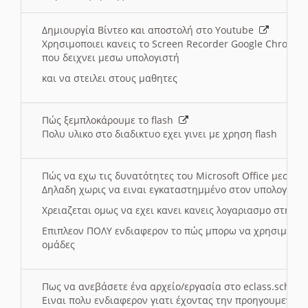
Δημιουργία Βίντεο και αποστολή στο Youtube
Χρησιμοποιει κανεις το Screen Recorder Google Chrome γ
που δειχνει μεσω υπολογιστή
και να στειλει στους μαθητες
Πώς ξεμπλοκάρουμε το flash
Πολυ υλικο στο διαδικτυο εχει γινει με χρηση flash
Πώς να εχω τις δυνατότητες του Microsoft Office μεσω 
Δηλαδη χωρις να ειναι εγκαταστημμένο στον υπολογιστή
Χρειαζεται ομως να εχει κανει κανεις λογαριασμο στη Mic
Επιπλεον ΠΟΛΥ ενδιαφερον το πώς μπορω να χρησιμοποι
ομάδες
Πως να ανεβάσετε ένα αρχείο/εργασία στο eclass.sch.gr
Ειναι πολυ ενδιαφερον γιατι έχοντας την προηγουμενη γ