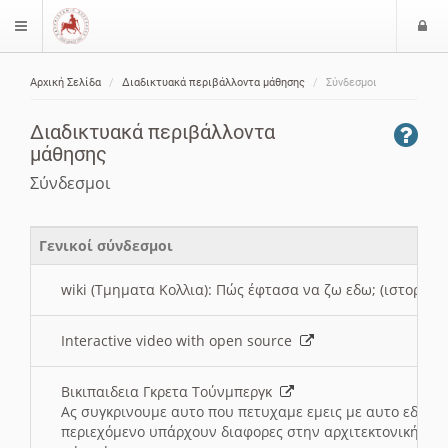
Ε
$langMenu
ί
Αρχική Σελίδα
Διαδικτυακά περιβάλλοντα μάθησης
Σύνδεσμοι
ο
ζήτηση
δ
Διαδικτυακά περιβάλλοντα
ο
μάθησης
ς
Σύνδεσμοι
Γενικοί σύνδεσμοι
wiki (Τμηματα Κολλια): Πώς έφτασα να ζω εδω; (ιστορια)
Interactive video with open source
Βικιπαιδεια Γκρετα Τούνμπεργκ
Ας συγκρινουμε αυτο που πετυχαμε εμεις με αυτο εδω το
περιεχόμενο υπάρχουν διαφορες στην αρχιτεκτονική της