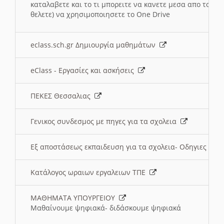
καταλαβετε και το τι μπορειτε να κανετε μεσα απο το σχο
θελετε) να χρησιμοποιησετε το One Drive
eclass.sch.gr Δημιουργία μαθημάτων
eClass - Εργασίες και ασκήσεις
ΠΕΚΕΣ Θεσσαλιας
Γενικος συνδεσμος με πηγες για τα σχολεια
Εξ αποστάσεως εκπαιδευση για τα σχολεια- Οδηγιες
Κατάλογος ωραιων εργαλειων ΤΠΕ
ΜΑΘΗΜΑΤΑ ΥΠΟΥΡΓΕΙΟΥ
Μαθαίνουμε ψηφιακά- διδάσκουμε ψηφιακά