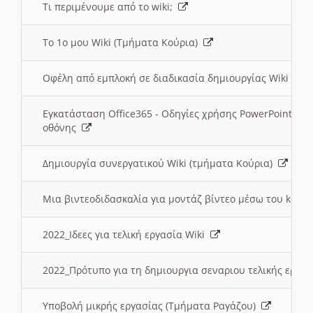
Τι περιμένουμε από το wiki;
Το 1ο μου Wiki (Τμήματα Κούρια)
Οφέλη από εμπλοκή σε διαδικασία δημιουργίας Wiki (Τ
Εγκατάσταση Office365 - Οδηγίες χρήσης PowerPoint γι
οθόνης
Δημιουργία συνεργατικού Wiki (τμήματα Κούρια)
Μια βιντεοδιδασκαλία για μοντάζ βίντεο μέσω του kden
2022_Ιδεες για τελική εργασία Wiki
2022_Πρότυπο για τη δημιουργια σεναριου τελικής εργα
Υποβολή μικρής εργασίας (Τμήματα Ραγάζου)