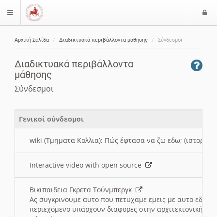
Ε
$langMenu
ί
Αρχική Σελίδα
Διαδικτυακά περιβάλλοντα μάθησης
Σύνδεσμοι
ο
ζήτηση
δ
Διαδικτυακά περιβάλλοντα
ο
μάθησης
ς
Σύνδεσμοι
Γενικοί σύνδεσμοι
wiki (Τμηματα Κολλια): Πώς έφτασα να ζω εδω; (ιστορια)
Interactive video with open source
Βικιπαιδεια Γκρετα Τούνμπεργκ
Ας συγκρινουμε αυτο που πετυχαμε εμεις με αυτο εδω το
περιεχόμενο υπάρχουν διαφορες στην αρχιτεκτονική της