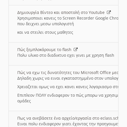
Δημιουργία Βίντεο και αποστολή στο Youtube
Χρησιμοποιει κανεις το Screen Recorder Google Chrome γ
που δειχνει μεσω υπολογιστή
και να στειλει στους μαθητες
Πώς ξεμπλοκάρουμε το flash
Πολυ υλικο στο διαδικτυο εχει γινει με χρηση flash
Πώς να εχω τις δυνατότητες του Microsoft Office μεσω 
Δηλαδη χωρις να ειναι εγκαταστημμένο στον υπολογιστή
Χρειαζεται ομως να εχει κανει κανεις λογαριασμο στη Mic
Επιπλεον ΠΟΛΥ ενδιαφερον το πώς μπορω να χρησιμοποι
ομάδες
Πως να ανεβάσετε ένα αρχείο/εργασία στο eclass.sch.gr
Ειναι πολυ ενδιαφερον γιατι έχοντας την προηγουμενη γ