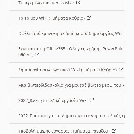
Τι περιμένουμε από το wiki;
Το 1ο μου Wiki (Τμήματα Κούρια)
Οφέλη από εμπλοκή σε διαδικασία δημιουργίας Wiki (Τ
Εγκατάσταση Office365 - Οδηγίες χρήσης PowerPoint γι
οθόνης
Δημιουργία συνεργατικού Wiki (τμήματα Κούρια)
Μια βιντεοδιδασκαλία για μοντάζ βίντεο μέσω του kden
2022_Ιδεες για τελική εργασία Wiki
2022_Πρότυπο για τη δημιουργια σεναριου τελικής εργα
Υποβολή μικρής εργασίας (Τμήματα Ραγάζου)