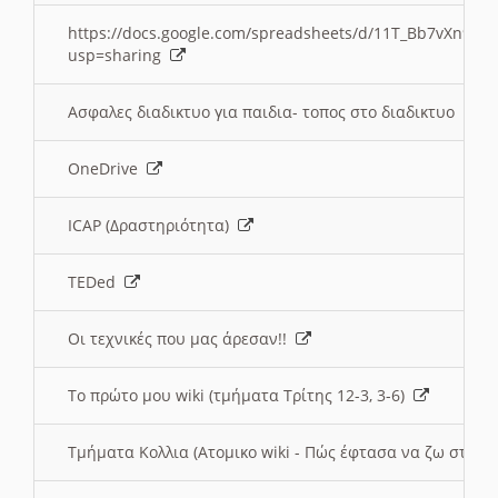
https://docs.google.com/spreadsheets/d/11T_Bb7vXn9
usp=sharing
Ασφαλες διαδικτυο για παιδια- τοπος στο διαδικτυο
OneDrive
ICAP (Δραστηριότητα)
TEDed
Οι τεχνικές που μας άρεσαν!!
Το πρώτο μου wiki (τμήματα Τρίτης 12-3, 3-6)
Τμήματα Κολλια (Ατομικο wiki - Πώς έφτασα να ζω στην 