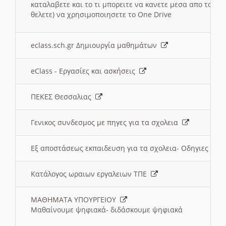
καταλαβετε και το τι μπορειτε να κανετε μεσα απο το σχο
θελετε) να χρησιμοποιησετε το One Drive
eclass.sch.gr Δημιουργία μαθημάτων
eClass - Εργασίες και ασκήσεις
ΠΕΚΕΣ Θεσσαλιας
Γενικος συνδεσμος με πηγες για τα σχολεια
Εξ αποστάσεως εκπαιδευση για τα σχολεια- Οδηγιες
Κατάλογος ωραιων εργαλειων ΤΠΕ
ΜΑΘΗΜΑΤΑ ΥΠΟΥΡΓΕΙΟΥ
Μαθαίνουμε ψηφιακά- διδάσκουμε ψηφιακά