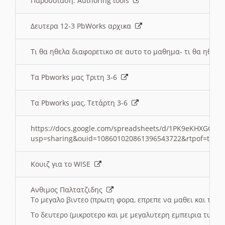
Παρουσιαση: Authoring tools
Δευτερα 12-3 PbWorks αρχικα
Τι θα ηθελα διαφορετικο σε αυτο το μαθημα- τι θα ηθελα
Τα Pbworks μας Τριτη 3-6
Τα Pbworks μας, Τετάρτη 3-6
https://docs.google.com/spreadsheets/d/1PK9eKHXGOJLZ
usp=sharing&ouid=108601020861396543722&rtpof=true
Κουιζ για το WISE
Ανθιμος Παλτατζιδης
Το μεγαλο βιντεο (πρωτη φορα, επρεπε να μαθει και το C
Το δευτερο (μικροτερο και με μεγαλυτερη εμπειρια τωρα)