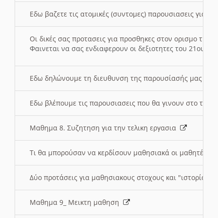
Εδω βαζετε τις ατομικές (συντομες) παρουσιασεις για κ
Οι δικές σας προτασεις για προσθηκες στον ορισμο της
Φαινεται να σας ενδιαφερουν οι δεξιοτητες του 21ου αι
Εδω δηλώνουμε τη διευθυνση της παρουσίασής μας στ
Εδω βλέπουμε τις παρουσιασεις που θα γινουν στο τμη
Μαθημα 8. Συζητηση για την τελικη εργασια
Τι θα μπορούσαν να κερδίσουν μαθησιακά οι μαθητές/τρ
Δύο προτάσεις για μαθησιακους στοχους και "ιστορία" μ
Μαθημα 9_ Μεικτη μαθηση