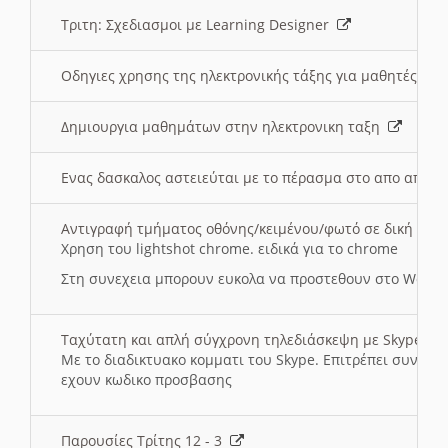
Τριτη: Σχεδιασμοι με Learning Designer
Οδηγιες χρησης της ηλεκτρονικής τάξης για μαθητές
Δημιουργια μαθημάτων στην ηλεκτρονικη ταξη
Ενας δασκαλος αστειεύται με το πέρασμα στο απο αποσ
Αντιγραφή τμήματος οθόνης/κειμένου/φωτό σε δική σας
Χρηση του lightshot chrome. ειδικά για το chrome
Στη συνεχεια μπορουν ευκολα να προστεθουν στο Word 
Ταχύτατη και απλή σύγχρονη τηλεδιάσκεψη με Skype
Με το διαδικτυακο κομματι του Skype. Επιτρέπει συνδε
εχουν κωδικο προσβασης
Παρουσίες Τρίτης 12 - 3