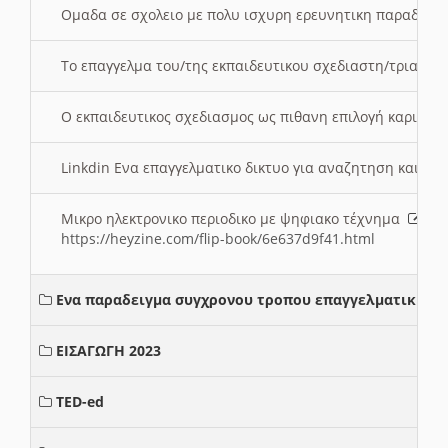
Ομαδα σε σχολειο με πολυ ισχυρη ερευνητικη παραδοσ
Το επαγγελμα του/της εκπαιδευτικου σχεδιαστη/τριας τ
Ο εκπαιδευτικος σχεδιασμος ως πιθανη επιλογή καριέρ
Linkdin Ενα επαγγελματικο δικτυο για αναζητηση και β
Μικρο ηλεκτρονικο περιοδικο με ψηφιακο τέχνημα
https://heyzine.com/flip-book/6e637d9f41.html
Ενα παραδειγμα συγχρονου τροπου επαγγελματικης σ
ΕΙΣΑΓΩΓΗ 2023
TED-ed