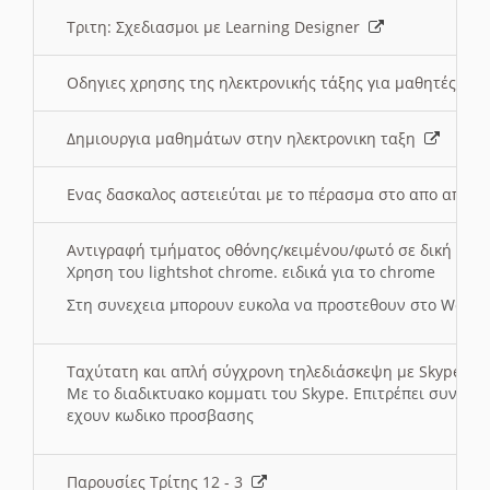
Τριτη: Σχεδιασμοι με Learning Designer
Οδηγιες χρησης της ηλεκτρονικής τάξης για μαθητές
Δημιουργια μαθημάτων στην ηλεκτρονικη ταξη
Ενας δασκαλος αστειεύται με το πέρασμα στο απο αποσ
Αντιγραφή τμήματος οθόνης/κειμένου/φωτό σε δική σας
Χρηση του lightshot chrome. ειδικά για το chrome
Στη συνεχεια μπορουν ευκολα να προστεθουν στο Word 
Ταχύτατη και απλή σύγχρονη τηλεδιάσκεψη με Skype
Με το διαδικτυακο κομματι του Skype. Επιτρέπει συνδε
εχουν κωδικο προσβασης
Παρουσίες Τρίτης 12 - 3