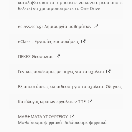
καταλαβετε και το τι μπορειτε να κανετε μεσα απο το σχο
θελετε) να χρησιμοποιησετε το One Drive
eclass.sch.gr Δημιουργία μαθημάτων
eClass - Εργασίες και ασκήσεις
ΠΕΚΕΣ Θεσσαλιας
Γενικος συνδεσμος με πηγες για τα σχολεια
Εξ αποστάσεως εκπαιδευση για τα σχολεια- Οδηγιες
Κατάλογος ωραιων εργαλειων ΤΠΕ
ΜΑΘΗΜΑΤΑ ΥΠΟΥΡΓΕΙΟΥ
Μαθαίνουμε ψηφιακά- διδάσκουμε ψηφιακά