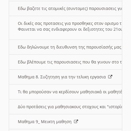
Εδω βαζετε τις ατομικές (συντομες) παρουσιασεις για κ
Οι δικές σας προτασεις για προσθηκες στον ορισμο της
Φαινεται να σας ενδιαφερουν οι δεξιοτητες του 21ου αι
Εδω δηλώνουμε τη διευθυνση της παρουσίασής μας στ
Εδω βλέπουμε τις παρουσιασεις που θα γινουν στο τμη
Μαθημα 8. Συζητηση για την τελικη εργασια
Τι θα μπορούσαν να κερδίσουν μαθησιακά οι μαθητές/τρ
Δύο προτάσεις για μαθησιακους στοχους και "ιστορία" μ
Μαθημα 9_ Μεικτη μαθηση