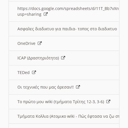
https://docs.google.com/spreadsheets/d/11T_Bb7vXn9
usp=sharing
Ασφαλες διαδικτυο για παιδια- τοπος στο διαδικτυο
OneDrive
ICAP (Δραστηριότητα)
TEDed
Οι τεχνικές που μας άρεσαν!!
Το πρώτο μου wiki (τμήματα Τρίτης 12-3, 3-6)
Τμήματα Κολλια (Ατομικο wiki - Πώς έφτασα να ζω στην 