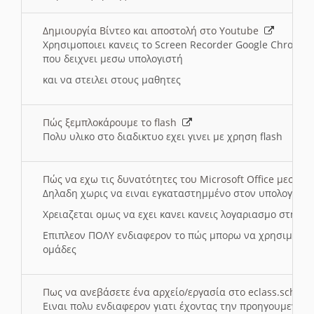
Δημιουργία Βίντεο και αποστολή στο Youtube
Χρησιμοποιει κανεις το Screen Recorder Google Chrome γ
που δειχνει μεσω υπολογιστή
και να στειλει στους μαθητες
Πώς ξεμπλοκάρουμε το flash
Πολυ υλικο στο διαδικτυο εχει γινει με χρηση flash
Πώς να εχω τις δυνατότητες του Microsoft Office μεσω 
Δηλαδη χωρις να ειναι εγκαταστημμένο στον υπολογιστή
Χρειαζεται ομως να εχει κανει κανεις λογαριασμο στη Mic
Επιπλεον ΠΟΛΥ ενδιαφερον το πώς μπορω να χρησιμοποι
ομάδες
Πως να ανεβάσετε ένα αρχείο/εργασία στο eclass.sch.gr
Ειναι πολυ ενδιαφερον γιατι έχοντας την προηγουμενη γ