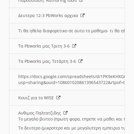
Παρουσιαση: Authoring tools
Δευτερα 12-3 PbWorks αρχικα
Τι θα ηθελα διαφορετικο σε αυτο το μαθημα- τι θα ηθελα
Τα Pbworks μας Τριτη 3-6
Τα Pbworks μας, Τετάρτη 3-6
https://docs.google.com/spreadsheets/d/1PK9eKHXGOJLZ
usp=sharing&ouid=108601020861396543722&rtpof=true
Κουιζ για το WISE
Ανθιμος Παλτατζιδης
Το μεγαλο βιντεο (πρωτη φορα, επρεπε να μαθει και το C
Το δευτερο (μικροτερο και με μεγαλυτερη εμπειρια τωρα)