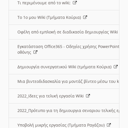
Τι περιμένουμε από το wiki;
Το 1ο μου Wiki (Τμήματα Κούρια)
Οφέλη από εμπλοκή σε διαδικασία δημιουργίας Wiki (Τ
Εγκατάσταση Office365 - Οδηγίες χρήσης PowerPoint γι
οθόνης
Δημιουργία συνεργατικού Wiki (τμήματα Κούρια)
Μια βιντεοδιδασκαλία για μοντάζ βίντεο μέσω του kden
2022_Ιδεες για τελική εργασία Wiki
2022_Πρότυπο για τη δημιουργια σεναριου τελικής εργα
Υποβολή μικρής εργασίας (Τμήματα Ραγάζου)