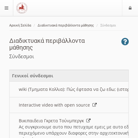
Ε
$langMenu
ί
Αρχική Σελίδα
Διαδικτυακά περιβάλλοντα μάθησης
Σύνδεσμοι
ο
ζήτηση
δ
Διαδικτυακά περιβάλλοντα
ο
μάθησης
ς
Σύνδεσμοι
Γενικοί σύνδεσμοι
wiki (Τμηματα Κολλια): Πώς έφτασα να ζω εδω; (ιστορια)
Interactive video with open source
Βικιπαιδεια Γκρετα Τούνμπεργκ
Ας συγκρινουμε αυτο που πετυχαμε εμεις με αυτο εδω το
περιεχόμενο υπάρχουν διαφορες στην αρχιτεκτονική της