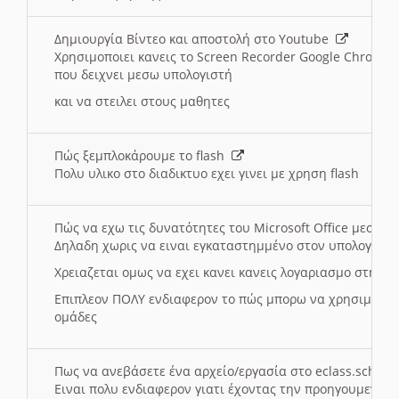
Δημιουργία Βίντεο και αποστολή στο Youtube
Χρησιμοποιει κανεις το Screen Recorder Google Chrome γ
που δειχνει μεσω υπολογιστή
και να στειλει στους μαθητες
Πώς ξεμπλοκάρουμε το flash
Πολυ υλικο στο διαδικτυο εχει γινει με χρηση flash
Πώς να εχω τις δυνατότητες του Microsoft Office μεσω 
Δηλαδη χωρις να ειναι εγκαταστημμένο στον υπολογιστή
Χρειαζεται ομως να εχει κανει κανεις λογαριασμο στη Mic
Επιπλεον ΠΟΛΥ ενδιαφερον το πώς μπορω να χρησιμοποι
ομάδες
Πως να ανεβάσετε ένα αρχείο/εργασία στο eclass.sch.gr
Ειναι πολυ ενδιαφερον γιατι έχοντας την προηγουμενη γ