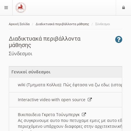
Ε
$langMenu
ί
Αρχική Σελίδα
Διαδικτυακά περιβάλλοντα μάθησης
Σύνδεσμοι
ο
ζήτηση
δ
Διαδικτυακά περιβάλλοντα
ο
μάθησης
ς
Σύνδεσμοι
Γενικοί σύνδεσμοι
wiki (Τμηματα Κολλια): Πώς έφτασα να ζω εδω; (ιστορια)
Interactive video with open source
Βικιπαιδεια Γκρετα Τούνμπεργκ
Ας συγκρινουμε αυτο που πετυχαμε εμεις με αυτο εδω το
περιεχόμενο υπάρχουν διαφορες στην αρχιτεκτονική της