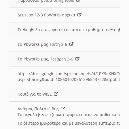
Παρουσιαση: Authoring tools
Δευτερα 12-3 PbWorks αρχικα
Τι θα ηθελα διαφορετικο σε αυτο το μαθημα- τι θα ηθελα
Τα Pbworks μας Τριτη 3-6
Τα Pbworks μας, Τετάρτη 3-6
https://docs.google.com/spreadsheets/d/1PK9eKHXGOJLZ
usp=sharing&ouid=108601020861396543722&rtpof=true
Κουιζ για το WISE
Ανθιμος Παλτατζιδης
Το μεγαλο βιντεο (πρωτη φορα, επρεπε να μαθει και το C
Το δευτερο (μικροτερο και με μεγαλυτερη εμπειρια τωρα)