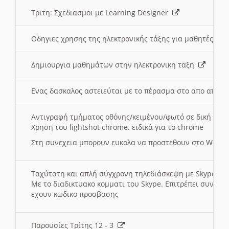
Τριτη: Σχεδιασμοι με Learning Designer
Οδηγιες χρησης της ηλεκτρονικής τάξης για μαθητές
Δημιουργια μαθημάτων στην ηλεκτρονικη ταξη
Ενας δασκαλος αστειεύται με το πέρασμα στο απο αποσ
Αντιγραφή τμήματος οθόνης/κειμένου/φωτό σε δική σας
Χρηση του lightshot chrome. ειδικά για το chrome
Στη συνεχεια μπορουν ευκολα να προστεθουν στο Word 
Ταχύτατη και απλή σύγχρονη τηλεδιάσκεψη με Skype
Με το διαδικτυακο κομματι του Skype. Επιτρέπει συνδε
εχουν κωδικο προσβασης
Παρουσίες Τρίτης 12 - 3