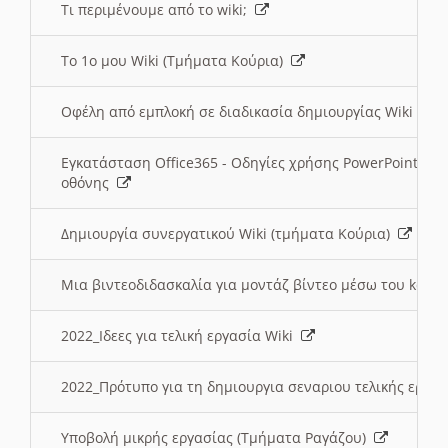
Τι περιμένουμε από το wiki;
Το 1ο μου Wiki (Τμήματα Κούρια)
Οφέλη από εμπλοκή σε διαδικασία δημιουργίας Wiki (Τ
Εγκατάσταση Office365 - Οδηγίες χρήσης PowerPoint γι
οθόνης
Δημιουργία συνεργατικού Wiki (τμήματα Κούρια)
Μια βιντεοδιδασκαλία για μοντάζ βίντεο μέσω του kden
2022_Ιδεες για τελική εργασία Wiki
2022_Πρότυπο για τη δημιουργια σεναριου τελικής εργα
Υποβολή μικρής εργασίας (Τμήματα Ραγάζου)