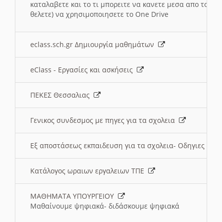
καταλαβετε και το τι μπορειτε να κανετε μεσα απο το σχο
θελετε) να χρησιμοποιησετε το One Drive
eclass.sch.gr Δημιουργία μαθημάτων
eClass - Εργασίες και ασκήσεις
ΠΕΚΕΣ Θεσσαλιας
Γενικος συνδεσμος με πηγες για τα σχολεια
Εξ αποστάσεως εκπαιδευση για τα σχολεια- Οδηγιες
Κατάλογος ωραιων εργαλειων ΤΠΕ
ΜΑΘΗΜΑΤΑ ΥΠΟΥΡΓΕΙΟΥ
Μαθαίνουμε ψηφιακά- διδάσκουμε ψηφιακά