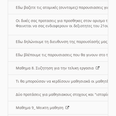
Εδω βαζετε τις ατομικές (συντομες) παρουσιασεις για κ
Οι δικές σας προτασεις για προσθηκες στον ορισμο της
Φαινεται να σας ενδιαφερουν οι δεξιοτητες του 21ου αι
Εδω δηλώνουμε τη διευθυνση της παρουσίασής μας στ
Εδω βλέπουμε τις παρουσιασεις που θα γινουν στο τμη
Μαθημα 8. Συζητηση για την τελικη εργασια
Τι θα μπορούσαν να κερδίσουν μαθησιακά οι μαθητές/τρ
Δύο προτάσεις για μαθησιακους στοχους και "ιστορία" μ
Μαθημα 9_ Μεικτη μαθηση