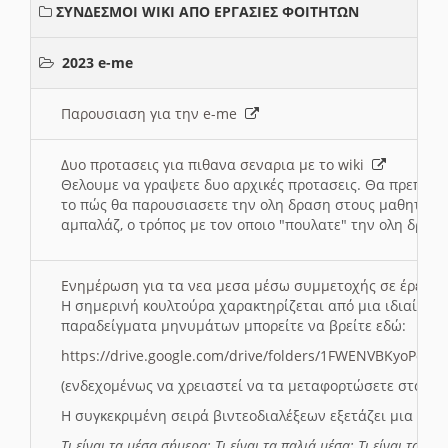
ΣΥΝΔΕΣΜΟΙ WIKI ΑΠΟ ΕΡΓΑΣΙΕΣ ΦΟΙΤΗΤΩΝ
2023 e-me
Παρουσιαση για την e-me
Δυο προτασεις για πιθανα σεναρια με το wiki
Θελουμε να γραψετε δυο αρχικές προτασεις. Θα πρεπει 
το πώς θα παρουσιασετε την ολη δραση στους μαθητες και
αμπαλάζ, ο τρόπος με τον οποιο "πουλατε" την ολη δραση
Ενημέρωση για τα νεα μεσα μέσω συμμετοχής σε έρευ
Η σημερινή κουλτούρα χαρακτηρίζεται από μια ιδιαίτερ
παραδείγματα μηνυμάτων μπορείτε να βρείτε εδώ:
https://drive.google.com/drive/folders/1FWENVBKyoPox
(ενδεχομένως να χρειαστεί να τα μεταφορτώσετε στο σύ
Η συγκεκριμένη σειρά βιντεοδιαλέξεων εξετάζει μια σε
Τι είναι τα μέσα σήμερα; Τι είναι τα παλιά μέσα; Τι είναι τα νέ