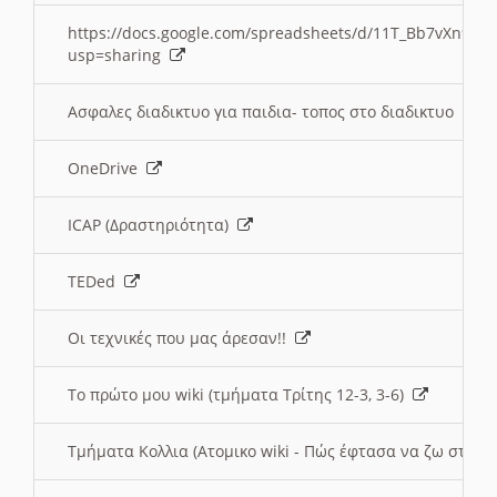
https://docs.google.com/spreadsheets/d/11T_Bb7vXn9
usp=sharing
Ασφαλες διαδικτυο για παιδια- τοπος στο διαδικτυο
OneDrive
ICAP (Δραστηριότητα)
TEDed
Οι τεχνικές που μας άρεσαν!!
Το πρώτο μου wiki (τμήματα Τρίτης 12-3, 3-6)
Τμήματα Κολλια (Ατομικο wiki - Πώς έφτασα να ζω στην 