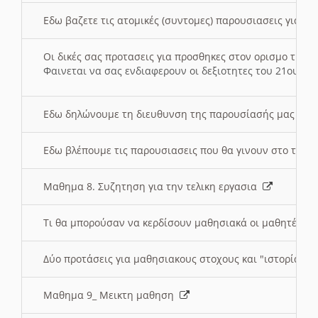
Εδω βαζετε τις ατομικές (συντομες) παρουσιασεις για κ
Οι δικές σας προτασεις για προσθηκες στον ορισμο της
Φαινεται να σας ενδιαφερουν οι δεξιοτητες του 21ου αι
Εδω δηλώνουμε τη διευθυνση της παρουσίασής μας στ
Εδω βλέπουμε τις παρουσιασεις που θα γινουν στο τμη
Μαθημα 8. Συζητηση για την τελικη εργασια
Τι θα μπορούσαν να κερδίσουν μαθησιακά οι μαθητές/τρ
Δύο προτάσεις για μαθησιακους στοχους και "ιστορία" μ
Μαθημα 9_ Μεικτη μαθηση