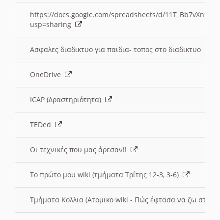
https://docs.google.com/spreadsheets/d/11T_Bb7vXn9
usp=sharing
Ασφαλες διαδικτυο για παιδια- τοπος στο διαδικτυο
OneDrive
ICAP (Δραστηριότητα)
TEDed
Οι τεχνικές που μας άρεσαν!!
Το πρώτο μου wiki (τμήματα Τρίτης 12-3, 3-6)
Τμήματα Κολλια (Ατομικο wiki - Πώς έφτασα να ζω στην 