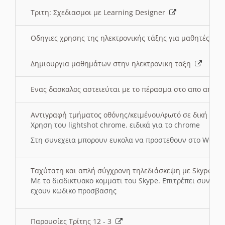
Τριτη: Σχεδιασμοι με Learning Designer
Οδηγιες χρησης της ηλεκτρονικής τάξης για μαθητές
Δημιουργια μαθημάτων στην ηλεκτρονικη ταξη
Ενας δασκαλος αστειεύται με το πέρασμα στο απο αποσ
Αντιγραφή τμήματος οθόνης/κειμένου/φωτό σε δική σας
Χρηση του lightshot chrome. ειδικά για το chrome
Στη συνεχεια μπορουν ευκολα να προστεθουν στο Word 
Ταχύτατη και απλή σύγχρονη τηλεδιάσκεψη με Skype
Με το διαδικτυακο κομματι του Skype. Επιτρέπει συνδε
εχουν κωδικο προσβασης
Παρουσίες Τρίτης 12 - 3