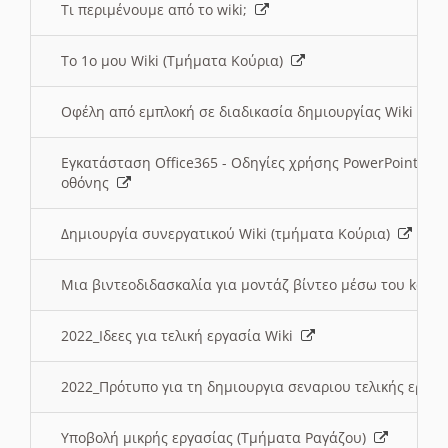
Τι περιμένουμε από το wiki;
Το 1ο μου Wiki (Τμήματα Κούρια)
Οφέλη από εμπλοκή σε διαδικασία δημιουργίας Wiki (Τ
Εγκατάσταση Office365 - Οδηγίες χρήσης PowerPoint γι
οθόνης
Δημιουργία συνεργατικού Wiki (τμήματα Κούρια)
Μια βιντεοδιδασκαλία για μοντάζ βίντεο μέσω του kden
2022_Ιδεες για τελική εργασία Wiki
2022_Πρότυπο για τη δημιουργια σεναριου τελικής εργα
Υποβολή μικρής εργασίας (Τμήματα Ραγάζου)