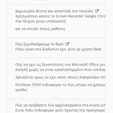
Δημιουργία Βίντεο και αποστολή στο Youtube
Χρησιμοποιει κανεις το Screen Recorder Google Chrome γ
που δειχνει μεσω υπολογιστή
και να στειλει στους μαθητες
Πώς ξεμπλοκάρουμε το flash
Πολυ υλικο στο διαδικτυο εχει γινει με χρηση flash
Πώς να εχω τις δυνατότητες του Microsoft Office μεσω 
Δηλαδη χωρις να ειναι εγκαταστημμένο στον υπολογιστή
Χρειαζεται ομως να εχει κανει κανεις λογαριασμο στη Mic
Επιπλεον ΠΟΛΥ ενδιαφερον το πώς μπορω να χρησιμοποι
ομάδες
Πως να ανεβάσετε ένα αρχείο/εργασία στο eclass.sch.gr
Ειναι πολυ ενδιαφερον γιατι έχοντας την προηγουμενη γ