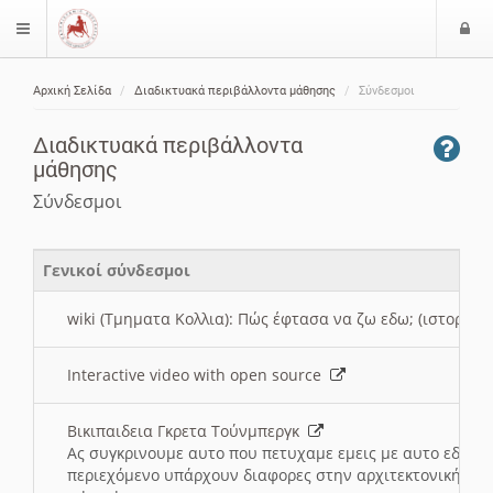
Ε
$langMenu
ί
Αρχική Σελίδα
Διαδικτυακά περιβάλλοντα μάθησης
Σύνδεσμοι
ο
ζήτηση
δ
Διαδικτυακά περιβάλλοντα
ο
μάθησης
ς
Σύνδεσμοι
Γενικοί σύνδεσμοι
wiki (Τμηματα Κολλια): Πώς έφτασα να ζω εδω; (ιστορια)
Interactive video with open source
Βικιπαιδεια Γκρετα Τούνμπεργκ
Ας συγκρινουμε αυτο που πετυχαμε εμεις με αυτο εδω το
περιεχόμενο υπάρχουν διαφορες στην αρχιτεκτονική της