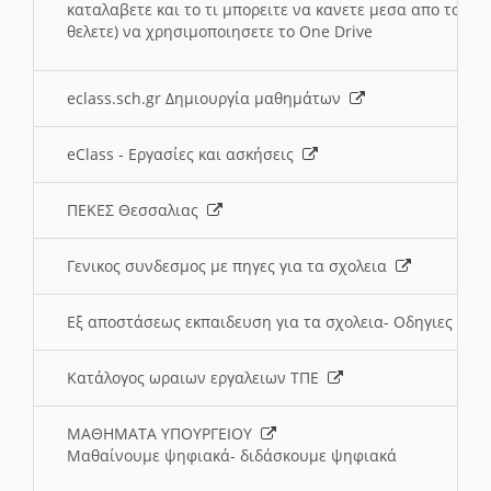
καταλαβετε και το τι μπορειτε να κανετε μεσα απο το σχο
θελετε) να χρησιμοποιησετε το One Drive
eclass.sch.gr Δημιουργία μαθημάτων
eClass - Εργασίες και ασκήσεις
ΠΕΚΕΣ Θεσσαλιας
Γενικος συνδεσμος με πηγες για τα σχολεια
Εξ αποστάσεως εκπαιδευση για τα σχολεια- Οδηγιες
Κατάλογος ωραιων εργαλειων ΤΠΕ
ΜΑΘΗΜΑΤΑ ΥΠΟΥΡΓΕΙΟΥ
Μαθαίνουμε ψηφιακά- διδάσκουμε ψηφιακά