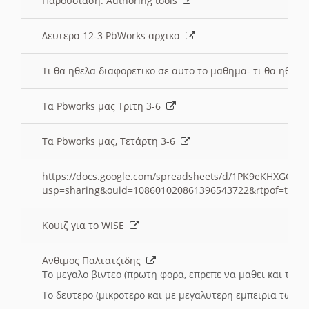
Παρουσιαση: Authoring tools
Δευτερα 12-3 PbWorks αρχικα
Τι θα ηθελα διαφορετικο σε αυτο το μαθημα- τι θα ηθελα
Τα Pbworks μας Τριτη 3-6
Τα Pbworks μας, Τετάρτη 3-6
https://docs.google.com/spreadsheets/d/1PK9eKHXGOJLZ
usp=sharing&ouid=108601020861396543722&rtpof=true
Κουιζ για το WISE
Ανθιμος Παλτατζιδης
Το μεγαλο βιντεο (πρωτη φορα, επρεπε να μαθει και το C
Το δευτερο (μικροτερο και με μεγαλυτερη εμπειρια τωρα)