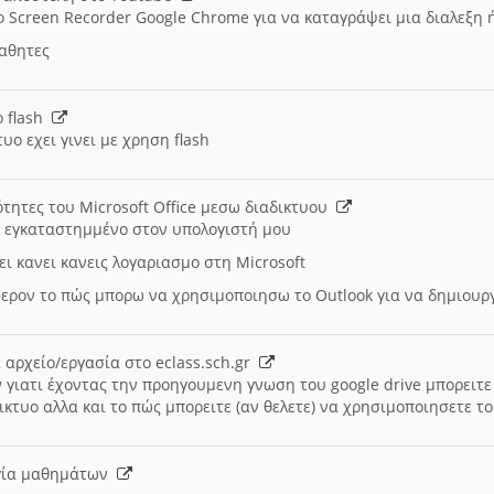
ο Screen Recorder Google Chrome για να καταγράψει μια διαλεξη 
μαθητες
ο flash
υο εχει γινει με χρηση flash
ότητες του Microsoft Office μεσω διαδικτυου
ι εγκαταστημμένο στον υπολογιστή μου
ει κανει κανεις λογαριασμο στη Microsoft
ερον το πώς μπορω να χρησιμοποιησω το Outlook για να δημιου
 αρχείο/εργασία στο eclass.sch.gr
 γιατι έχοντας την προηγουμενη γνωση του google drive μπορειτε 
ικτυο αλλα και το πώς μπορειτε (αν θελετε) να χρησιμοποιησετε το
υργία μαθημάτων