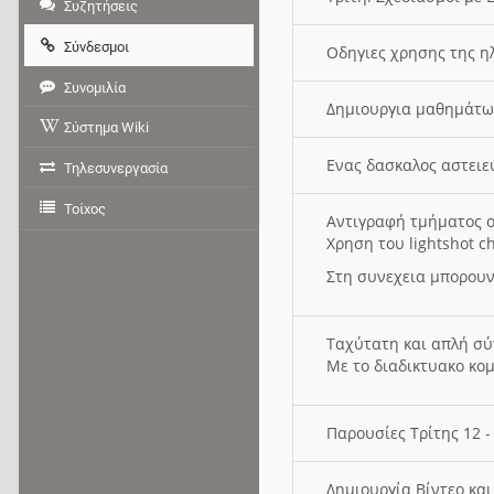
Συζητήσεις
Σύνδεσμοι
Οδηγιες χρησης της η
Συνομιλία
Δημιουργια μαθημάτω
Σύστημα Wiki
Ενας δασκαλος αστει
Τηλεσυνεργασία
Τοίχος
Αντιγραφή τμήματος ο
Χρηση του lightshot c
Στη συνεχεια μπορουν
Ταχύτατη και απλή σ
Με το διαδικτυακο κο
Παρουσίες Τρίτης 12 
Δημιουργία Βίντεο κα