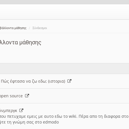
ιβάλλοντα μάθησης
Σύνδεσμοι
άλλοντα μάθησης
: Πώς έφτασα να ζω εδω; (ιστορια)
h open source
ούνμπεργκ
που πετυχαμε εμεις με αυτο εδω το wiki. Πέρα απο τη διαφορα στ
ψτε τη γνώμη σας στο edmodo