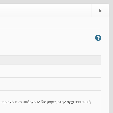
Ε
ί
σ
ο
δ
ο
ς
ο περιεχόμενο υπάρχουν διαφορες στην αρχιτεκτονική