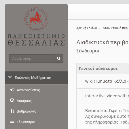
Αρχική Σελίδα
Διαδικτυακά περ
Διαδικτυακά περιβ
Σύνδεσμοι
Αναζήτηση
Αναζήτηση
Γενικοί σύνδεσμοι
Επιλογές Μαθήματος
wiki (Τμηματα Κολλια)
Ανακοινώσεις
Interactive video wit
Ασκήσεις
Βικιπαιδεια Γκρετα Τ
Βαθμολόγιο
Ας συγκρινουμε αυτο 
της πληροφορίας. Γρά
Γλωσσάριο