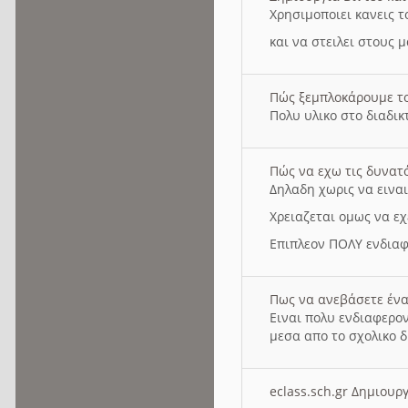
Χρησιμοποιει κανεις τ
και να στειλει στους 
Πώς ξεμπλοκάρουμε τ
Πολυ υλικο στο διαδικτ
Πώς να εχω τις δυνατ
Δηλαδη χωρις να εινα
Χρειαζεται ομως να εχ
Επιπλεον ΠΟΛΥ ενδιαφ
Πως να ανεβάσετε ένα
Ειναι πολυ ενδιαφερον
μεσα απο το σχολικο δ
eclass.sch.gr Δημιο