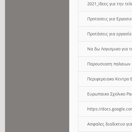
2021_Ιδεες για την τε
Προτασεις για Εργασι
Προτάσεις για εργασ
Να δω Λογισμικο για 
Παρουσιαση παλαιων 
Περιφερειακο Κεντρο
Ευρωπαικο Σχολικο 
https://docs.google
Ασφαλες διαδικτυο γι