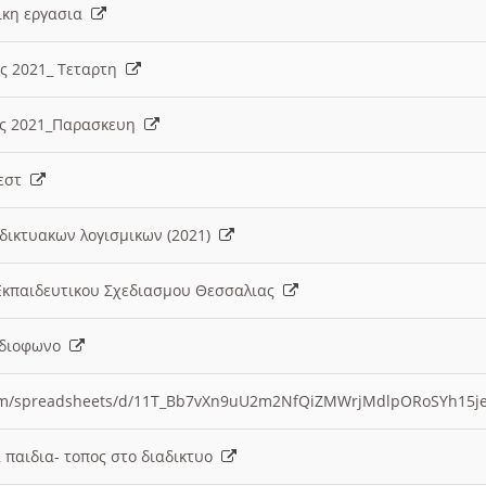
λικη εργασια
ες 2021_ Τεταρτη
ίες 2021_Παρασκευη
τεστ
δικτυακων λογισμικων (2021)
 Εκπαιδευτικου Σχεδιασμου Θεσσαλιας
Ραδιοφωνο
.com/spreadsheets/d/11T_Bb7vXn9uU2m2NfQiZMWrjMdlpORoSYh15j
α παιδια- τοπος στο διαδικτυο