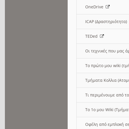
OneDrive
ICAP (Δραστηριότητα
TEDed
Οι τεχνικές που μας 
Το πρώτο μου wiki (τμ
Τμήματα Κολλια (Ατομ
Τι περιμένουμε από το
Το 1ο μου Wiki (Τμήμ
Οφέλη από εμπλοκή σε