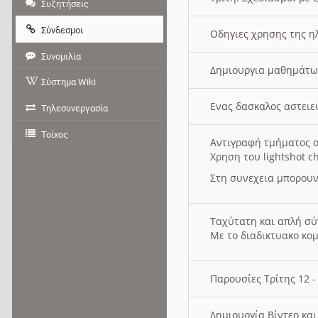
Συζητήσεις
Σύνδεσμοι
Οδηγιες χρησης της η
Συνομιλία
Δημιουργια μαθημάτω
Σύστημα Wiki
Ενας δασκαλος αστει
Τηλεσυνεργασία
Τοίχος
Αντιγραφή τμήματος ο
Χρηση του lightshot c
Στη συνεχεια μπορουν
Ταχύτατη και απλή σ
Με το διαδικτυακο κο
Παρουσίες Τρίτης 12 
Δημιουργία Βίντεο κα