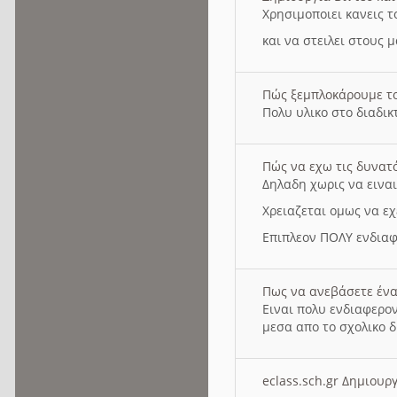
Χρησιμοποιει κανεις τ
και να στειλει στους 
Πώς ξεμπλοκάρουμε τ
Πολυ υλικο στο διαδικτ
Πώς να εχω τις δυνατ
Δηλαδη χωρις να εινα
Χρειαζεται ομως να εχ
Επιπλεον ΠΟΛΥ ενδιαφ
Πως να ανεβάσετε ένα
Ειναι πολυ ενδιαφερον
μεσα απο το σχολικο δ
eclass.sch.gr Δημιο