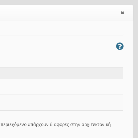
Ε
ί
σ
ο
δ
ο
ς
ο περιεχόμενο υπάρχουν διαφορες στην αρχιτεκτονική