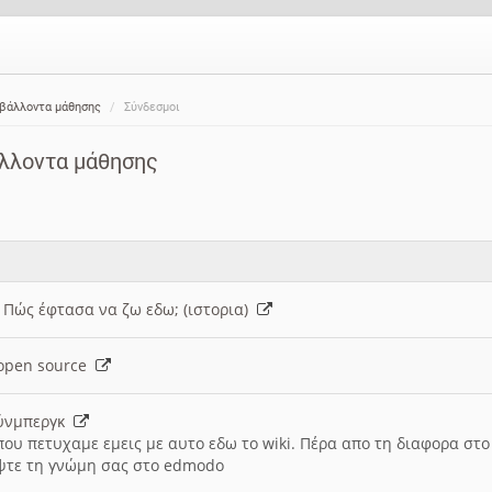
ιβάλλοντα μάθησης
Σύνδεσμοι
άλλοντα μάθησης
: Πώς έφτασα να ζω εδω; (ιστορια)
h open source
ούνμπεργκ
που πετυχαμε εμεις με αυτο εδω το wiki. Πέρα απο τη διαφορα στ
ψτε τη γνώμη σας στο edmodo