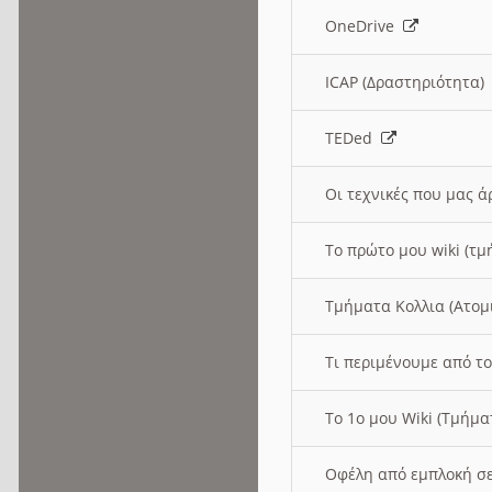
OneDrive
ICAP (Δραστηριότητα
TEDed
Οι τεχνικές που μας 
Το πρώτο μου wiki (τμ
Τμήματα Κολλια (Ατομ
Τι περιμένουμε από το
Το 1ο μου Wiki (Τμήμ
Οφέλη από εμπλοκή σε