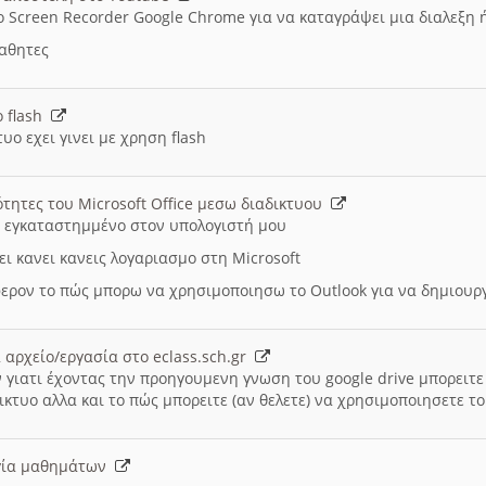
ο Screen Recorder Google Chrome για να καταγράψει μια διαλεξη 
μαθητες
ο flash
υο εχει γινει με χρηση flash
ότητες του Microsoft Office μεσω διαδικτυου
ι εγκαταστημμένο στον υπολογιστή μου
ει κανει κανεις λογαριασμο στη Microsoft
ερον το πώς μπορω να χρησιμοποιησω το Outlook για να δημιου
 αρχείο/εργασία στο eclass.sch.gr
 γιατι έχοντας την προηγουμενη γνωση του google drive μπορειτε 
ικτυο αλλα και το πώς μπορειτε (αν θελετε) να χρησιμοποιησετε το
υργία μαθημάτων