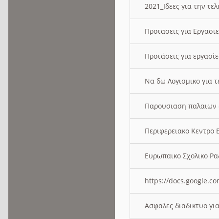
2021_Ιδεες για την τε
Προτασεις για Εργασι
Προτάσεις για εργασ
Να δω Λογισμικο για 
Παρουσιαση παλαιων 
Περιφερειακο Κεντρο
Ευρωπαικο Σχολικο 
https://docs.google
Ασφαλες διαδικτυο γι