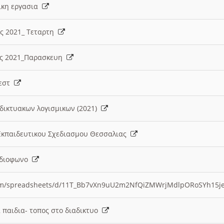
λικη εργασια
ες 2021_ Τεταρτη
ίες 2021_Παρασκευη
τεστ
δικτυακων λογισμικων (2021)
 Εκπαιδευτικου Σχεδιασμου Θεσσαλιας
Ραδιοφωνο
.com/spreadsheets/d/11T_Bb7vXn9uU2m2NfQiZMWrjMdlpORoSYh15j
α παιδια- τοπος στο διαδικτυο