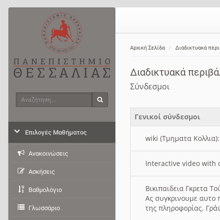
Αρχική Σελίδα
Διαδικτυακά περ
Διαδικτυακά περιβ
Σύνδεσμοι
Αναζήτηση
Αναζήτηση
Γενικοί σύνδεσμοι
Επιλογές Μαθήματος
wiki (Τμηματα Κολλια)
Ανακοινώσεις
Interactive video wit
Ασκήσεις
Βικιπαιδεια Γκρετα Τ
Βαθμολόγιο
Ας συγκρινουμε αυτο 
της πληροφορίας. Γρά
Γλωσσάριο