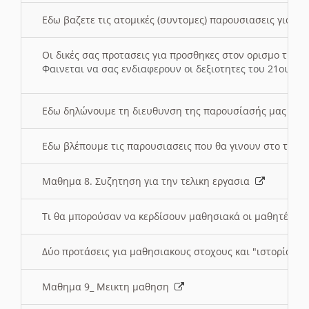
Εδω βαζετε τις ατομικές (συντομες) παρουσιασεις για κ
Οι δικές σας προτασεις για προσθηκες στον ορισμο της
Φαινεται να σας ενδιαφερουν οι δεξιοτητες του 21ου αι
Εδω δηλώνουμε τη διευθυνση της παρουσίασής μας στ
Εδω βλέπουμε τις παρουσιασεις που θα γινουν στο τμη
Μαθημα 8. Συζητηση για την τελικη εργασια
Τι θα μπορούσαν να κερδίσουν μαθησιακά οι μαθητές/τρ
Δύο προτάσεις για μαθησιακους στοχους και "ιστορία" μ
Μαθημα 9_ Μεικτη μαθηση