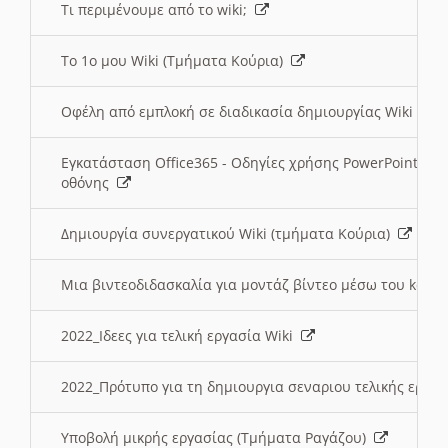
Τι περιμένουμε από το wiki;
Το 1ο μου Wiki (Τμήματα Κούρια)
Οφέλη από εμπλοκή σε διαδικασία δημιουργίας Wiki (Τ
Εγκατάσταση Office365 - Οδηγίες χρήσης PowerPoint γι
οθόνης
Δημιουργία συνεργατικού Wiki (τμήματα Κούρια)
Μια βιντεοδιδασκαλία για μοντάζ βίντεο μέσω του kden
2022_Ιδεες για τελική εργασία Wiki
2022_Πρότυπο για τη δημιουργια σεναριου τελικής εργα
Υποβολή μικρής εργασίας (Τμήματα Ραγάζου)