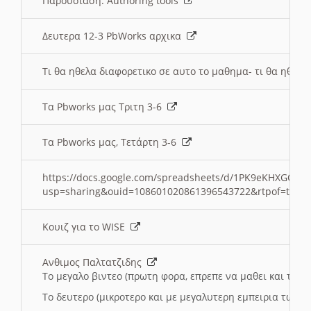
Παρουσιαση: Authoring tools
Δευτερα 12-3 PbWorks αρχικα
Τι θα ηθελα διαφορετικο σε αυτο το μαθημα- τι θα ηθελα
Τα Pbworks μας Τριτη 3-6
Τα Pbworks μας, Τετάρτη 3-6
https://docs.google.com/spreadsheets/d/1PK9eKHXGOJLZ
usp=sharing&ouid=108601020861396543722&rtpof=true
Κουιζ για το WISE
Ανθιμος Παλτατζιδης
Το μεγαλο βιντεο (πρωτη φορα, επρεπε να μαθει και το C
Το δευτερο (μικροτερο και με μεγαλυτερη εμπειρια τωρα)