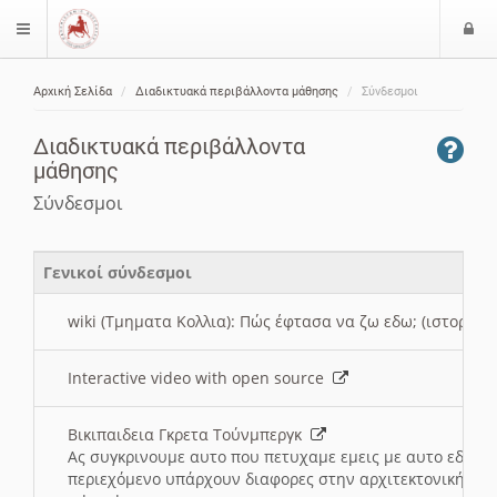
Ε
$langMenu
ί
Αρχική Σελίδα
Διαδικτυακά περιβάλλοντα μάθησης
Σύνδεσμοι
ο
ζήτηση
δ
Διαδικτυακά περιβάλλοντα
ο
μάθησης
ς
Σύνδεσμοι
Γενικοί σύνδεσμοι
wiki (Τμηματα Κολλια): Πώς έφτασα να ζω εδω; (ιστορια)
Interactive video with open source
Βικιπαιδεια Γκρετα Τούνμπεργκ
Ας συγκρινουμε αυτο που πετυχαμε εμεις με αυτο εδω το
περιεχόμενο υπάρχουν διαφορες στην αρχιτεκτονική της