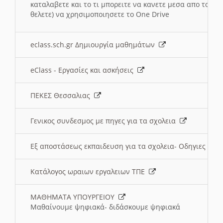
καταλαβετε και το τι μπορειτε να κανετε μεσα απο το σχο
θελετε) να χρησιμοποιησετε το One Drive
eclass.sch.gr Δημιουργία μαθημάτων
eClass - Εργασίες και ασκήσεις
ΠΕΚΕΣ Θεσσαλιας
Γενικος συνδεσμος με πηγες για τα σχολεια
Εξ αποστάσεως εκπαιδευση για τα σχολεια- Οδηγιες
Κατάλογος ωραιων εργαλειων ΤΠΕ
ΜΑΘΗΜΑΤΑ ΥΠΟΥΡΓΕΙΟΥ
Μαθαίνουμε ψηφιακά- διδάσκουμε ψηφιακά