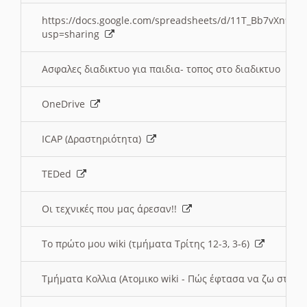
https://docs.google.com/spreadsheets/d/11T_Bb7vXn9
usp=sharing
Ασφαλες διαδικτυο για παιδια- τοπος στο διαδικτυο
OneDrive
ICAP (Δραστηριότητα)
TEDed
Οι τεχνικές που μας άρεσαν!!
Το πρώτο μου wiki (τμήματα Τρίτης 12-3, 3-6)
Τμήματα Κολλια (Ατομικο wiki - Πώς έφτασα να ζω στην 