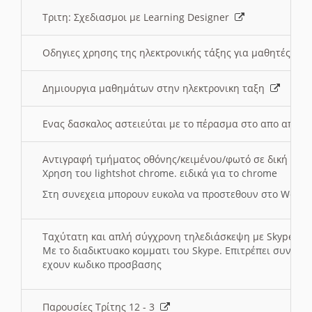
Τριτη: Σχεδιασμοι με Learning Designer
Οδηγιες χρησης της ηλεκτρονικής τάξης για μαθητές
Δημιουργια μαθημάτων στην ηλεκτρονικη ταξη
Ενας δασκαλος αστειεύται με το πέρασμα στο απο αποσ
Αντιγραφή τμήματος οθόνης/κειμένου/φωτό σε δική σας
Χρηση του lightshot chrome. ειδικά για το chrome
Στη συνεχεια μπορουν ευκολα να προστεθουν στο Word 
Ταχύτατη και απλή σύγχρονη τηλεδιάσκεψη με Skype
Με το διαδικτυακο κομματι του Skype. Επιτρέπει συνδε
εχουν κωδικο προσβασης
Παρουσίες Τρίτης 12 - 3