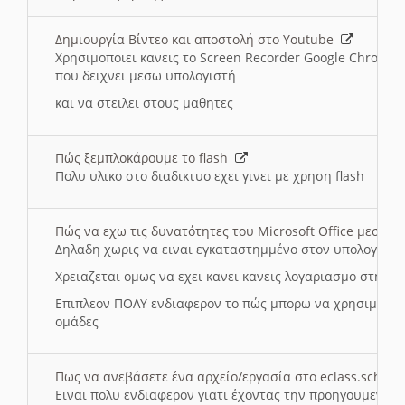
Δημιουργία Βίντεο και αποστολή στο Youtube
Χρησιμοποιει κανεις το Screen Recorder Google Chrome γ
που δειχνει μεσω υπολογιστή
και να στειλει στους μαθητες
Πώς ξεμπλοκάρουμε το flash
Πολυ υλικο στο διαδικτυο εχει γινει με χρηση flash
Πώς να εχω τις δυνατότητες του Microsoft Office μεσω 
Δηλαδη χωρις να ειναι εγκαταστημμένο στον υπολογιστή
Χρειαζεται ομως να εχει κανει κανεις λογαριασμο στη Mic
Επιπλεον ΠΟΛΥ ενδιαφερον το πώς μπορω να χρησιμοποι
ομάδες
Πως να ανεβάσετε ένα αρχείο/εργασία στο eclass.sch.gr
Ειναι πολυ ενδιαφερον γιατι έχοντας την προηγουμενη γ