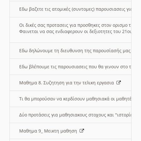
Εδω βαζετε τις ατομικές (συντομες) παρουσιασεις για κ
Οι δικές σας προτασεις για προσθηκες στον ορισμο της
Φαινεται να σας ενδιαφερουν οι δεξιοτητες του 21ου αι
Εδω δηλώνουμε τη διευθυνση της παρουσίασής μας στ
Εδω βλέπουμε τις παρουσιασεις που θα γινουν στο τμη
Μαθημα 8. Συζητηση για την τελικη εργασια
Τι θα μπορούσαν να κερδίσουν μαθησιακά οι μαθητές/τρ
Δύο προτάσεις για μαθησιακους στοχους και "ιστορία" μ
Μαθημα 9_ Μεικτη μαθηση