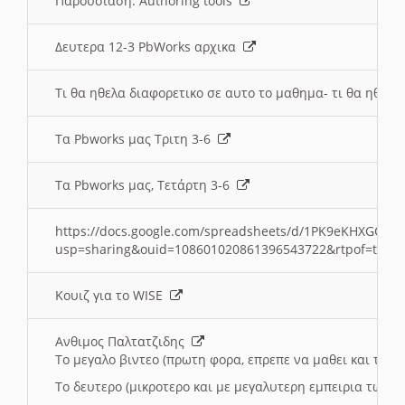
Παρουσιαση: Authoring tools
Δευτερα 12-3 PbWorks αρχικα
Τι θα ηθελα διαφορετικο σε αυτο το μαθημα- τι θα ηθελα
Τα Pbworks μας Τριτη 3-6
Τα Pbworks μας, Τετάρτη 3-6
https://docs.google.com/spreadsheets/d/1PK9eKHXGOJLZ
usp=sharing&ouid=108601020861396543722&rtpof=true
Κουιζ για το WISE
Ανθιμος Παλτατζιδης
Το μεγαλο βιντεο (πρωτη φορα, επρεπε να μαθει και το C
Το δευτερο (μικροτερο και με μεγαλυτερη εμπειρια τωρα)