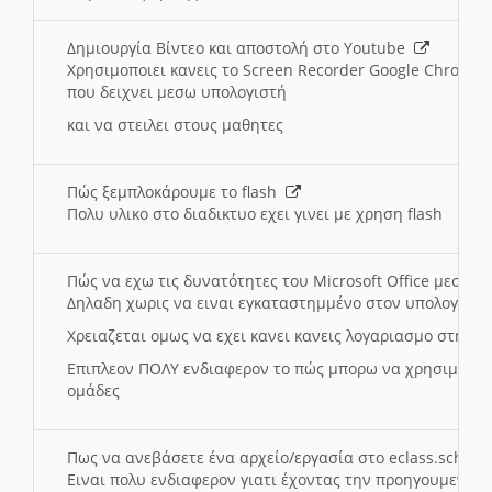
Δημιουργία Βίντεο και αποστολή στο Youtube
Χρησιμοποιει κανεις το Screen Recorder Google Chrome γ
που δειχνει μεσω υπολογιστή
και να στειλει στους μαθητες
Πώς ξεμπλοκάρουμε το flash
Πολυ υλικο στο διαδικτυο εχει γινει με χρηση flash
Πώς να εχω τις δυνατότητες του Microsoft Office μεσω 
Δηλαδη χωρις να ειναι εγκαταστημμένο στον υπολογιστή
Χρειαζεται ομως να εχει κανει κανεις λογαριασμο στη Mic
Επιπλεον ΠΟΛΥ ενδιαφερον το πώς μπορω να χρησιμοποι
ομάδες
Πως να ανεβάσετε ένα αρχείο/εργασία στο eclass.sch.gr
Ειναι πολυ ενδιαφερον γιατι έχοντας την προηγουμενη γ