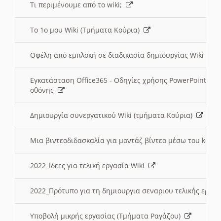
Τι περιμένουμε από το wiki;
Το 1ο μου Wiki (Τμήματα Κούρια)
Οφέλη από εμπλοκή σε διαδικασία δημιουργίας Wiki (Τ
Εγκατάσταση Office365 - Οδηγίες χρήσης PowerPoint γι
οθόνης
Δημιουργία συνεργατικού Wiki (τμήματα Κούρια)
Μια βιντεοδιδασκαλία για μοντάζ βίντεο μέσω του kden
2022_Ιδεες για τελική εργασία Wiki
2022_Πρότυπο για τη δημιουργια σεναριου τελικής εργα
Υποβολή μικρής εργασίας (Τμήματα Ραγάζου)