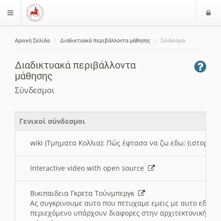
Ε
$langMenu
ί
Αρχική Σελίδα
Διαδικτυακά περιβάλλοντα μάθησης
Σύνδεσμοι
ο
ζήτηση
δ
Διαδικτυακά περιβάλλοντα
ο
μάθησης
ς
Σύνδεσμοι
Γενικοί σύνδεσμοι
wiki (Τμηματα Κολλια): Πώς έφτασα να ζω εδω; (ιστορια)
Interactive video with open source
Βικιπαιδεια Γκρετα Τούνμπεργκ
Ας συγκρινουμε αυτο που πετυχαμε εμεις με αυτο εδω το
περιεχόμενο υπάρχουν διαφορες στην αρχιτεκτονική της