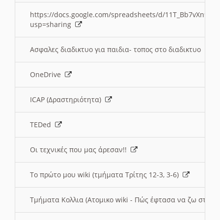
https://docs.google.com/spreadsheets/d/11T_Bb7vXn9
usp=sharing
Ασφαλες διαδικτυο για παιδια- τοπος στο διαδικτυο
OneDrive
ICAP (Δραστηριότητα)
TEDed
Οι τεχνικές που μας άρεσαν!!
Το πρώτο μου wiki (τμήματα Τρίτης 12-3, 3-6)
Τμήματα Κολλια (Ατομικο wiki - Πώς έφτασα να ζω στην 