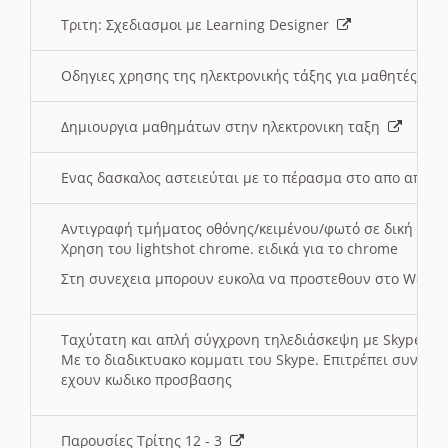
Τριτη: Σχεδιασμοι με Learning Designer
Οδηγιες χρησης της ηλεκτρονικής τάξης για μαθητές
Δημιουργια μαθημάτων στην ηλεκτρονικη ταξη
Ενας δασκαλος αστειεύται με το πέρασμα στο απο αποσ
Αντιγραφή τμήματος οθόνης/κειμένου/φωτό σε δική σας
Χρηση του lightshot chrome. ειδικά για το chrome
Στη συνεχεια μπορουν ευκολα να προστεθουν στο Word 
Ταχύτατη και απλή σύγχρονη τηλεδιάσκεψη με Skype
Με το διαδικτυακο κομματι του Skype. Επιτρέπει συνδε
εχουν κωδικο προσβασης
Παρουσίες Τρίτης 12 - 3