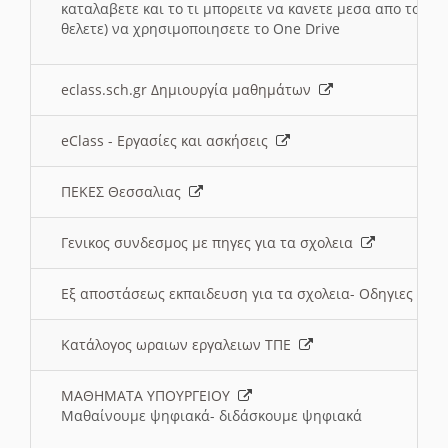
καταλαβετε και το τι μπορειτε να κανετε μεσα απο το σχο
θελετε) να χρησιμοποιησετε το One Drive
eclass.sch.gr Δημιουργία μαθημάτων
eClass - Εργασίες και ασκήσεις
ΠΕΚΕΣ Θεσσαλιας
Γενικος συνδεσμος με πηγες για τα σχολεια
Εξ αποστάσεως εκπαιδευση για τα σχολεια- Οδηγιες
Κατάλογος ωραιων εργαλειων ΤΠΕ
ΜΑΘΗΜΑΤΑ ΥΠΟΥΡΓΕΙΟΥ
Μαθαίνουμε ψηφιακά- διδάσκουμε ψηφιακά