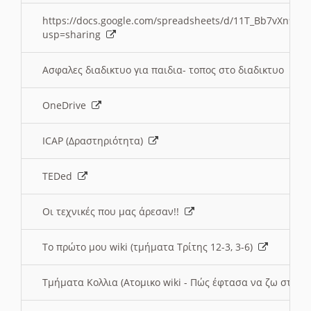
https://docs.google.com/spreadsheets/d/11T_Bb7vXn9
usp=sharing
Ασφαλες διαδικτυο για παιδια- τοπος στο διαδικτυο
OneDrive
ICAP (Δραστηριότητα)
TEDed
Οι τεχνικές που μας άρεσαν!!
Το πρώτο μου wiki (τμήματα Τρίτης 12-3, 3-6)
Τμήματα Κολλια (Ατομικο wiki - Πώς έφτασα να ζω στην 