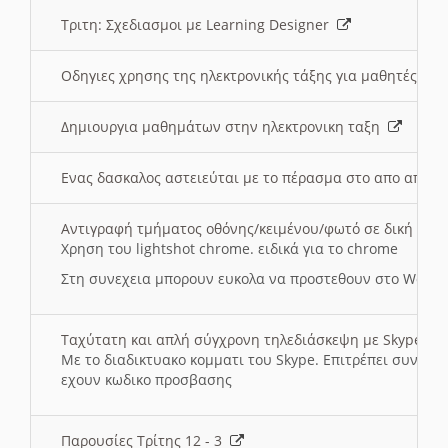
Τριτη: Σχεδιασμοι με Learning Designer
Οδηγιες χρησης της ηλεκτρονικής τάξης για μαθητές
Δημιουργια μαθημάτων στην ηλεκτρονικη ταξη
Ενας δασκαλος αστειεύται με το πέρασμα στο απο αποσ
Αντιγραφή τμήματος οθόνης/κειμένου/φωτό σε δική σας
Χρηση του lightshot chrome. ειδικά για το chrome
Στη συνεχεια μπορουν ευκολα να προστεθουν στο Word 
Ταχύτατη και απλή σύγχρονη τηλεδιάσκεψη με Skype
Με το διαδικτυακο κομματι του Skype. Επιτρέπει συνδε
εχουν κωδικο προσβασης
Παρουσίες Τρίτης 12 - 3