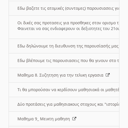
Εδω βαζετε τις ατομικές (συντομες) παρουσιασεις για κ
Οι δικές σας προτασεις για προσθηκες στον ορισμο της
Φαινεται να σας ενδιαφερουν οι δεξιοτητες του 21ου αι
Εδω δηλώνουμε τη διευθυνση της παρουσίασής μας στ
Εδω βλέπουμε τις παρουσιασεις που θα γινουν στο τμη
Μαθημα 8. Συζητηση για την τελικη εργασια
Τι θα μπορούσαν να κερδίσουν μαθησιακά οι μαθητές/τρ
Δύο προτάσεις για μαθησιακους στοχους και "ιστορία" μ
Μαθημα 9_ Μεικτη μαθηση