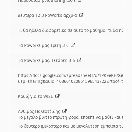
Παρουσιαση: Authoring tools
Δευτερα 12-3 PbWorks αρχικα
Τι θα ηθελα διαφορετικο σε αυτο το μαθημα- τι θα ηθελα
Τα Pbworks μας Τριτη 3-6
Τα Pbworks μας, Τετάρτη 3-6
https://docs.google.com/spreadsheets/d/1PK9eKHXGOJLZ
usp=sharing&ouid=108601020861396543722&rtpof=true
Κουιζ για το WISE
Ανθιμος Παλτατζιδης
Το μεγαλο βιντεο (πρωτη φορα, επρεπε να μαθει και το C
Το δευτερο (μικροτερο και με μεγαλυτερη εμπειρια τωρα)