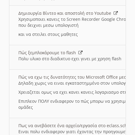
Δημιουργία Βίντεο και αποστολή στο Youtube
Χρησιμοποιει κανεις το Screen Recorder Google Chrome γ
που δειχνει μεσω υπολογιστή
και να στειλει στους μαθητες
Πώς ξεμπλοκάρουμε το flash
Πολυ υλικο στο διαδικτυο εχει γινει με χρηση flash
Πώς να εχω τις δυνατότητες του Microsoft Office μεσω 
Δηλαδη χωρις να ειναι εγκαταστημμένο στον υπολογιστή
Χρειαζεται ομως να εχει κανει κανεις λογαριασμο στη Mic
Επιπλεον ΠΟΛΥ ενδιαφερον το πώς μπορω να χρησιμοποι
ομάδες
Πως να ανεβάσετε ένα αρχείο/εργασία στο eclass.sch.gr
Ειναι πολυ ενδιαφερον γιατι έχοντας την προηγουμενη γ