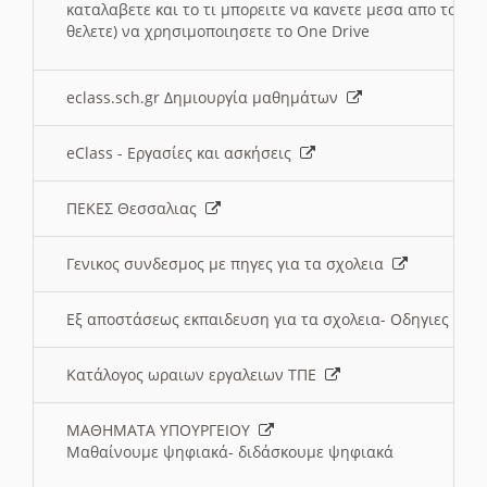
καταλαβετε και το τι μπορειτε να κανετε μεσα απο το σχο
θελετε) να χρησιμοποιησετε το One Drive
eclass.sch.gr Δημιουργία μαθημάτων
eClass - Εργασίες και ασκήσεις
ΠΕΚΕΣ Θεσσαλιας
Γενικος συνδεσμος με πηγες για τα σχολεια
Εξ αποστάσεως εκπαιδευση για τα σχολεια- Οδηγιες
Κατάλογος ωραιων εργαλειων ΤΠΕ
ΜΑΘΗΜΑΤΑ ΥΠΟΥΡΓΕΙΟΥ
Μαθαίνουμε ψηφιακά- διδάσκουμε ψηφιακά