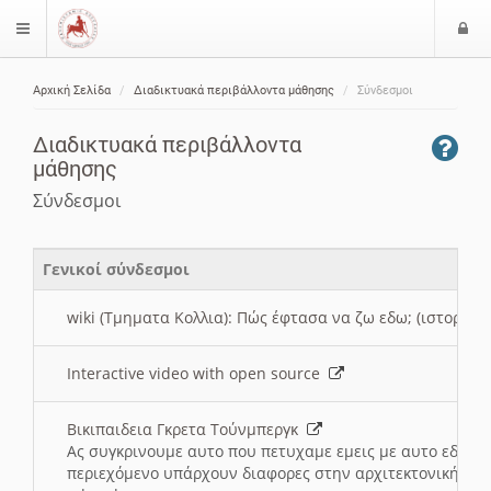
Ε
$langMenu
ί
Αρχική Σελίδα
Διαδικτυακά περιβάλλοντα μάθησης
Σύνδεσμοι
ο
ζήτηση
δ
Διαδικτυακά περιβάλλοντα
ο
μάθησης
ς
Σύνδεσμοι
Γενικοί σύνδεσμοι
wiki (Τμηματα Κολλια): Πώς έφτασα να ζω εδω; (ιστορια)
Interactive video with open source
Βικιπαιδεια Γκρετα Τούνμπεργκ
Ας συγκρινουμε αυτο που πετυχαμε εμεις με αυτο εδω το
περιεχόμενο υπάρχουν διαφορες στην αρχιτεκτονική της