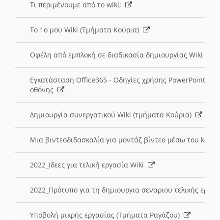
Τι περιμένουμε από το wiki;
Το 1ο μου Wiki (Τμήματα Κούρια)
Οφέλη από εμπλοκή σε διαδικασία δημιουργίας Wiki (Τ
Εγκατάσταση Office365 - Οδηγίες χρήσης PowerPoint γι
οθόνης
Δημιουργία συνεργατικού Wiki (τμήματα Κούρια)
Μια βιντεοδιδασκαλία για μοντάζ βίντεο μέσω του kden
2022_Ιδεες για τελική εργασία Wiki
2022_Πρότυπο για τη δημιουργια σεναριου τελικής εργα
Υποβολή μικρής εργασίας (Τμήματα Ραγάζου)