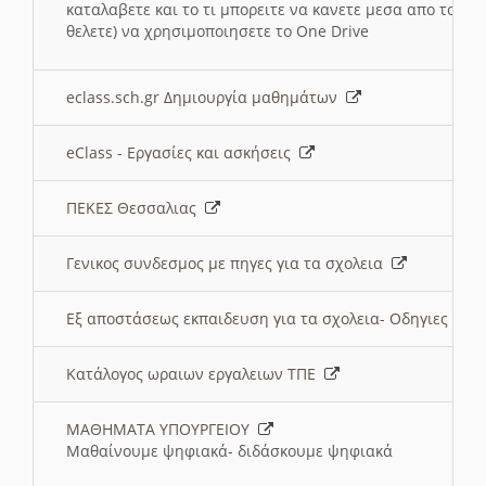
καταλαβετε και το τι μπορειτε να κανετε μεσα απο το σχο
θελετε) να χρησιμοποιησετε το One Drive
eclass.sch.gr Δημιουργία μαθημάτων
eClass - Εργασίες και ασκήσεις
ΠΕΚΕΣ Θεσσαλιας
Γενικος συνδεσμος με πηγες για τα σχολεια
Εξ αποστάσεως εκπαιδευση για τα σχολεια- Οδηγιες
Κατάλογος ωραιων εργαλειων ΤΠΕ
ΜΑΘΗΜΑΤΑ ΥΠΟΥΡΓΕΙΟΥ
Μαθαίνουμε ψηφιακά- διδάσκουμε ψηφιακά