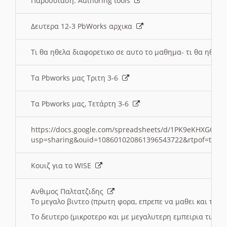
Παρουσιαση: Authoring tools
Δευτερα 12-3 PbWorks αρχικα
Τι θα ηθελα διαφορετικο σε αυτο το μαθημα- τι θα ηθελα
Τα Pbworks μας Τριτη 3-6
Τα Pbworks μας, Τετάρτη 3-6
https://docs.google.com/spreadsheets/d/1PK9eKHXGOJLZ
usp=sharing&ouid=108601020861396543722&rtpof=true
Κουιζ για το WISE
Ανθιμος Παλτατζιδης
Το μεγαλο βιντεο (πρωτη φορα, επρεπε να μαθει και το C
Το δευτερο (μικροτερο και με μεγαλυτερη εμπειρια τωρα)