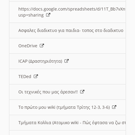
https://docs.google.com/spreadsheets/d/11T_Bb7vXn9
usp=sharing
Ασφαλες διαδικτυο για παιδια- τοπος στο διαδικτυο
OneDrive
ICAP (Δραστηριότητα)
TEDed
Οι τεχνικές που μας άρεσαν!!
Το πρώτο μου wiki (τμήματα Τρίτης 12-3, 3-6)
Τμήματα Κολλια (Ατομικο wiki - Πώς έφτασα να ζω στην 