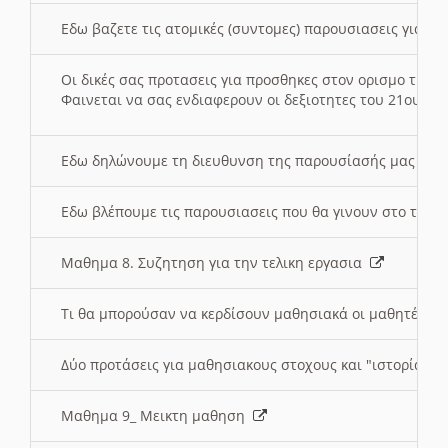
Εδω βαζετε τις ατομικές (συντομες) παρουσιασεις για κ
Οι δικές σας προτασεις για προσθηκες στον ορισμο της
Φαινεται να σας ενδιαφερουν οι δεξιοτητες του 21ου αι
Εδω δηλώνουμε τη διευθυνση της παρουσίασής μας στ
Εδω βλέπουμε τις παρουσιασεις που θα γινουν στο τμη
Μαθημα 8. Συζητηση για την τελικη εργασια
Τι θα μπορούσαν να κερδίσουν μαθησιακά οι μαθητές/τρ
Δύο προτάσεις για μαθησιακους στοχους και "ιστορία" μ
Μαθημα 9_ Μεικτη μαθηση