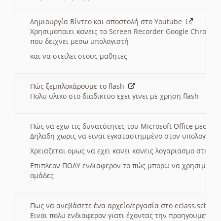
Δημιουργία Βίντεο και αποστολή στο Youtube
Χρησιμοποιει κανεις το Screen Recorder Google Chrome γ
που δειχνει μεσω υπολογιστή
και να στειλει στους μαθητες
Πώς ξεμπλοκάρουμε το flash
Πολυ υλικο στο διαδικτυο εχει γινει με χρηση flash
Πώς να εχω τις δυνατότητες του Microsoft Office μεσω 
Δηλαδη χωρις να ειναι εγκαταστημμένο στον υπολογιστή
Χρειαζεται ομως να εχει κανει κανεις λογαριασμο στη Mic
Επιπλεον ΠΟΛΥ ενδιαφερον το πώς μπορω να χρησιμοποι
ομάδες
Πως να ανεβάσετε ένα αρχείο/εργασία στο eclass.sch.gr
Ειναι πολυ ενδιαφερον γιατι έχοντας την προηγουμενη γ