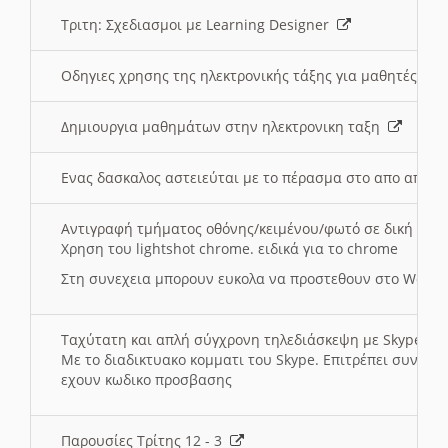
Τριτη: Σχεδιασμοι με Learning Designer
Οδηγιες χρησης της ηλεκτρονικής τάξης για μαθητές
Δημιουργια μαθημάτων στην ηλεκτρονικη ταξη
Ενας δασκαλος αστειεύται με το πέρασμα στο απο αποσ
Αντιγραφή τμήματος οθόνης/κειμένου/φωτό σε δική σας
Χρηση του lightshot chrome. ειδικά για το chrome
Στη συνεχεια μπορουν ευκολα να προστεθουν στο Word 
Ταχύτατη και απλή σύγχρονη τηλεδιάσκεψη με Skype
Με το διαδικτυακο κομματι του Skype. Επιτρέπει συνδε
εχουν κωδικο προσβασης
Παρουσίες Τρίτης 12 - 3