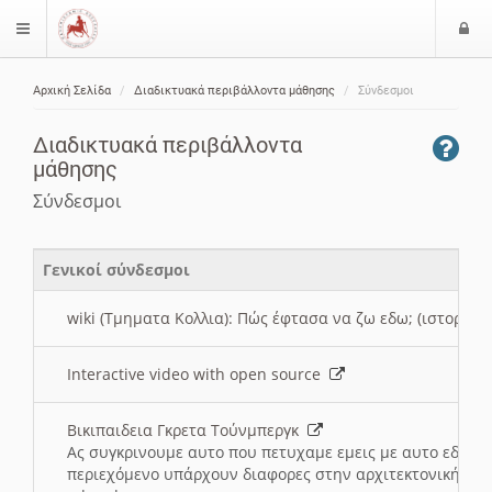
Ε
$langMenu
ί
Αρχική Σελίδα
Διαδικτυακά περιβάλλοντα μάθησης
Σύνδεσμοι
ο
ζήτηση
δ
Διαδικτυακά περιβάλλοντα
ο
μάθησης
ς
Σύνδεσμοι
Γενικοί σύνδεσμοι
wiki (Τμηματα Κολλια): Πώς έφτασα να ζω εδω; (ιστορια)
Interactive video with open source
Βικιπαιδεια Γκρετα Τούνμπεργκ
Ας συγκρινουμε αυτο που πετυχαμε εμεις με αυτο εδω το
περιεχόμενο υπάρχουν διαφορες στην αρχιτεκτονική της