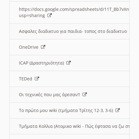
https://docs.google.com/spreadsheets/d/11T_Bb7vXn9
usp=sharing
Ασφαλες διαδικτυο για παιδια- τοπος στο διαδικτυο
OneDrive
ICAP (Δραστηριότητα)
TEDed
Οι τεχνικές που μας άρεσαν!!
Το πρώτο μου wiki (τμήματα Τρίτης 12-3, 3-6)
Τμήματα Κολλια (Ατομικο wiki - Πώς έφτασα να ζω στην 