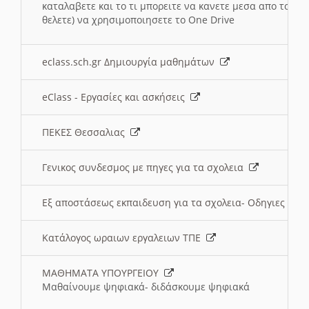
καταλαβετε και το τι μπορειτε να κανετε μεσα απο το σχο
θελετε) να χρησιμοποιησετε το One Drive
eclass.sch.gr Δημιουργία μαθημάτων
eClass - Εργασίες και ασκήσεις
ΠΕΚΕΣ Θεσσαλιας
Γενικος συνδεσμος με πηγες για τα σχολεια
Εξ αποστάσεως εκπαιδευση για τα σχολεια- Οδηγιες
Κατάλογος ωραιων εργαλειων ΤΠΕ
ΜΑΘΗΜΑΤΑ ΥΠΟΥΡΓΕΙΟΥ
Μαθαίνουμε ψηφιακά- διδάσκουμε ψηφιακά