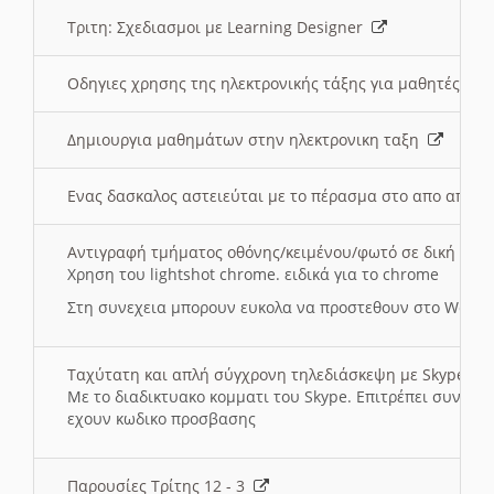
Τριτη: Σχεδιασμοι με Learning Designer
Οδηγιες χρησης της ηλεκτρονικής τάξης για μαθητές
Δημιουργια μαθημάτων στην ηλεκτρονικη ταξη
Ενας δασκαλος αστειεύται με το πέρασμα στο απο αποσ
Αντιγραφή τμήματος οθόνης/κειμένου/φωτό σε δική σας
Χρηση του lightshot chrome. ειδικά για το chrome
Στη συνεχεια μπορουν ευκολα να προστεθουν στο Word 
Ταχύτατη και απλή σύγχρονη τηλεδιάσκεψη με Skype
Με το διαδικτυακο κομματι του Skype. Επιτρέπει συνδε
εχουν κωδικο προσβασης
Παρουσίες Τρίτης 12 - 3