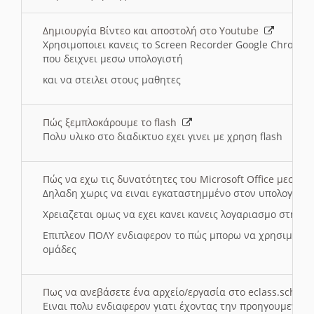
Δημιουργία Βίντεο και αποστολή στο Youtube
Χρησιμοποιει κανεις το Screen Recorder Google Chrome γ
που δειχνει μεσω υπολογιστή
και να στειλει στους μαθητες
Πώς ξεμπλοκάρουμε το flash
Πολυ υλικο στο διαδικτυο εχει γινει με χρηση flash
Πώς να εχω τις δυνατότητες του Microsoft Office μεσω 
Δηλαδη χωρις να ειναι εγκαταστημμένο στον υπολογιστή
Χρειαζεται ομως να εχει κανει κανεις λογαριασμο στη Mic
Επιπλεον ΠΟΛΥ ενδιαφερον το πώς μπορω να χρησιμοποι
ομάδες
Πως να ανεβάσετε ένα αρχείο/εργασία στο eclass.sch.gr
Ειναι πολυ ενδιαφερον γιατι έχοντας την προηγουμενη γ