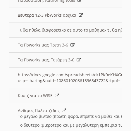
Παρουσιαση: Authoring tools
Δευτερα 12-3 PbWorks αρχικα
Τι θα ηθελα διαφορετικο σε αυτο το μαθημα- τι θα ηθελα
Τα Pbworks μας Τριτη 3-6
Τα Pbworks μας, Τετάρτη 3-6
https://docs.google.com/spreadsheets/d/1PK9eKHXGOJLZ
usp=sharing&ouid=108601020861396543722&rtpof=true
Κουιζ για το WISE
Ανθιμος Παλτατζιδης
Το μεγαλο βιντεο (πρωτη φορα, επρεπε να μαθει και το C
Το δευτερο (μικροτερο και με μεγαλυτερη εμπειρια τωρα)