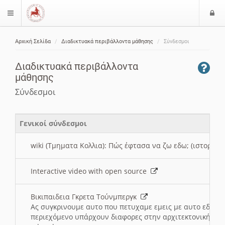
Ε
$langMenu
ί
Αρχική Σελίδα
Διαδικτυακά περιβάλλοντα μάθησης
Σύνδεσμοι
ο
ζήτηση
δ
Διαδικτυακά περιβάλλοντα
ο
μάθησης
ς
Σύνδεσμοι
Γενικοί σύνδεσμοι
wiki (Τμηματα Κολλια): Πώς έφτασα να ζω εδω; (ιστορια)
Interactive video with open source
Βικιπαιδεια Γκρετα Τούνμπεργκ
Ας συγκρινουμε αυτο που πετυχαμε εμεις με αυτο εδω το
περιεχόμενο υπάρχουν διαφορες στην αρχιτεκτονική της