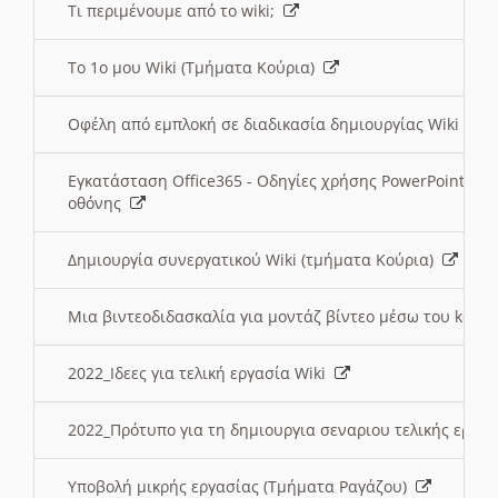
Τι περιμένουμε από το wiki;
Το 1ο μου Wiki (Τμήματα Κούρια)
Οφέλη από εμπλοκή σε διαδικασία δημιουργίας Wiki (Τ
Εγκατάσταση Office365 - Οδηγίες χρήσης PowerPoint γι
οθόνης
Δημιουργία συνεργατικού Wiki (τμήματα Κούρια)
Μια βιντεοδιδασκαλία για μοντάζ βίντεο μέσω του kden
2022_Ιδεες για τελική εργασία Wiki
2022_Πρότυπο για τη δημιουργια σεναριου τελικής εργα
Υποβολή μικρής εργασίας (Τμήματα Ραγάζου)