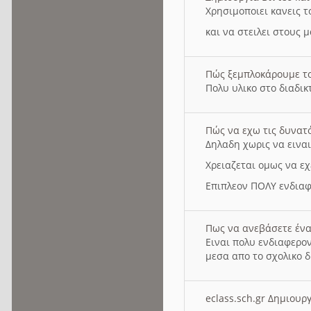
Χρησιμοποιει κανεις τ
και να στειλει στους 
Πώς ξεμπλοκάρουμε τ
Πολυ υλικο στο διαδικτ
Πώς να εχω τις δυνατ
Δηλαδη χωρις να εινα
Χρειαζεται ομως να εχ
Επιπλεον ΠΟΛΥ ενδιαφ
Πως να ανεβάσετε ένα
Ειναι πολυ ενδιαφερον
μεσα απο το σχολικο δ
eclass.sch.gr Δημιο