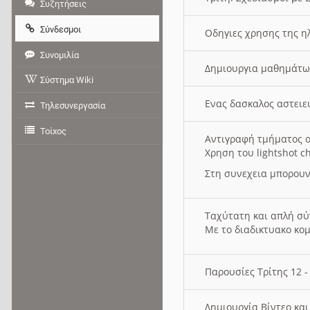
Συζητήσεις
Σύνδεσμοι
Οδηγιες χρησης της η
Συνομιλία
Δημιουργια μαθημάτω
Σύστημα Wiki
Ενας δασκαλος αστει
Τηλεσυνεργασία
Τοίχος
Αντιγραφή τμήματος ο
Χρηση του lightshot c
Στη συνεχεια μπορουν
Ταχύτατη και απλή σ
Με το διαδικτυακο κο
Παρουσίες Τρίτης 12 
Δημιουργία Βίντεο κα