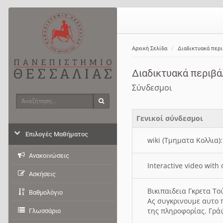
Αρχική Σελίδα
Διαδικτυακά περ
Διαδικτυακά περιβ
Σύνδεσμοι
Αναζήτηση
Αναζήτηση
Γενικοί σύνδεσμοι
Επιλογές Μαθήματος
wiki (Τμηματα Κολλια)
Ανακοινώσεις
Interactive video wit
Ασκήσεις
Βικιπαιδεια Γκρετα Τ
Βαθμολόγιο
Ας συγκρινουμε αυτο 
της πληροφορίας. Γρά
Γλωσσάριο