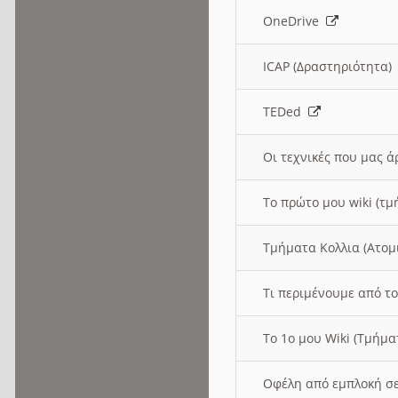
OneDrive
ICAP (Δραστηριότητα
TEDed
Οι τεχνικές που μας 
Το πρώτο μου wiki (τμ
Τμήματα Κολλια (Ατομ
Τι περιμένουμε από το
Το 1ο μου Wiki (Τμήμ
Οφέλη από εμπλοκή σε