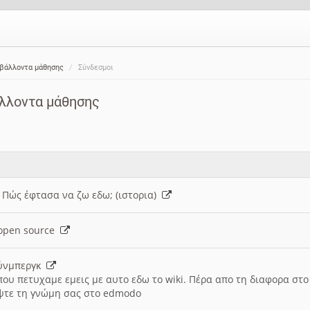
ιβάλλοντα μάθησης
Σύνδεσμοι
άλλοντα μάθησης
: Πώς έφτασα να ζω εδω; (ιστορια)
h open source
ούνμπεργκ
που πετυχαμε εμεις με αυτο εδω το wiki. Πέρα απο τη διαφορα στ
ψτε τη γνώμη σας στο edmodo