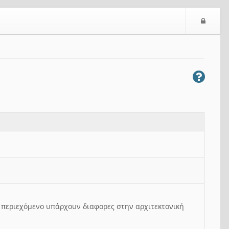
Ε
ί
σ
ο
δ
ο
ς
ο περιεχόμενο υπάρχουν διαφορες στην αρχιτεκτονική