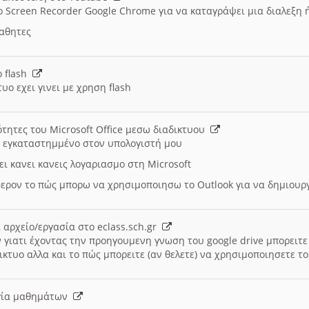
ο Screen Recorder Google Chrome για να καταγράψει μια διαλεξη 
μαθητες
ο flash
υο εχει γινει με χρηση flash
ότητες του Microsoft Office μεσω διαδικτυου
ι εγκαταστημμένο στον υπολογιστή μου
ει κανει κανεις λογαριασμο στη Microsoft
ερον το πώς μπορω να χρησιμοποιησω το Outlook για να δημιου
 αρχείο/εργασία στο eclass.sch.gr
 γιατι έχοντας την προηγουμενη γνωση του google drive μπορειτε 
ικτυο αλλα και το πώς μπορειτε (αν θελετε) να χρησιμοποιησετε το
υργία μαθημάτων