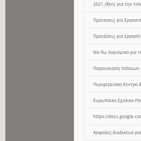
2021_Ιδεες για την τε
Προτασεις για Εργασι
Προτάσεις για εργασ
Να δω Λογισμικο για 
Παρουσιαση παλαιων 
Περιφερειακο Κεντρο
Ευρωπαικο Σχολικο 
https://docs.google
Ασφαλες διαδικτυο γι