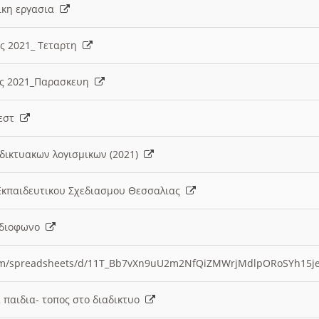
λικη εργασια
ες 2021_ Τεταρτη
ίες 2021_Παρασκευη
τεστ
δικτυακων λογισμικων (2021)
 Εκπαιδευτικου Σχεδιασμου Θεσσαλιας
Ραδιοφωνο
.com/spreadsheets/d/11T_Bb7vXn9uU2m2NfQiZMWrjMdlpORoSYh15j
α παιδια- τοπος στο διαδικτυο