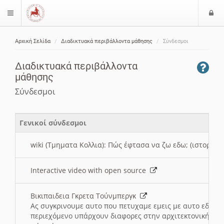
Ε
$langMenu
ί
Αρχική Σελίδα
Διαδικτυακά περιβάλλοντα μάθησης
Σύνδεσμοι
ο
ζήτηση
δ
Διαδικτυακά περιβάλλοντα
ο
μάθησης
ς
Σύνδεσμοι
Γενικοί σύνδεσμοι
wiki (Τμηματα Κολλια): Πώς έφτασα να ζω εδω; (ιστορια)
Interactive video with open source
Βικιπαιδεια Γκρετα Τούνμπεργκ
Ας συγκρινουμε αυτο που πετυχαμε εμεις με αυτο εδω το
περιεχόμενο υπάρχουν διαφορες στην αρχιτεκτονική της