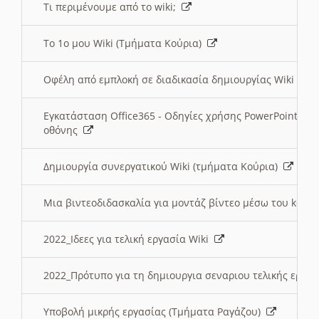
Τι περιμένουμε από το wiki;
Το 1ο μου Wiki (Τμήματα Κούρια)
Οφέλη από εμπλοκή σε διαδικασία δημιουργίας Wiki (Τ
Εγκατάσταση Office365 - Οδηγίες χρήσης PowerPoint γι
οθόνης
Δημιουργία συνεργατικού Wiki (τμήματα Κούρια)
Μια βιντεοδιδασκαλία για μοντάζ βίντεο μέσω του kden
2022_Ιδεες για τελική εργασία Wiki
2022_Πρότυπο για τη δημιουργια σεναριου τελικής εργα
Υποβολή μικρής εργασίας (Τμήματα Ραγάζου)