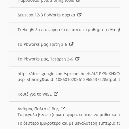
Παρουσιαση: Authoring tools
Δευτερα 12-3 PbWorks αρχικα
Τι θα ηθελα διαφορετικο σε αυτο το μαθημα- τι θα ηθελα
Τα Pbworks μας Τριτη 3-6
Τα Pbworks μας, Τετάρτη 3-6
https://docs.google.com/spreadsheets/d/1PK9eKHXGOJLZ
usp=sharing&ouid=108601020861396543722&rtpof=true
Κουιζ για το WISE
Ανθιμος Παλτατζιδης
Το μεγαλο βιντεο (πρωτη φορα, επρεπε να μαθει και το C
Το δευτερο (μικροτερο και με μεγαλυτερη εμπειρια τωρα)