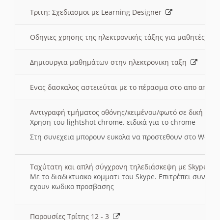
Τριτη: Σχεδιασμοι με Learning Designer
Οδηγιες χρησης της ηλεκτρονικής τάξης για μαθητές
Δημιουργια μαθημάτων στην ηλεκτρονικη ταξη
Ενας δασκαλος αστειεύται με το πέρασμα στο απο αποσ
Αντιγραφή τμήματος οθόνης/κειμένου/φωτό σε δική σας
Χρηση του lightshot chrome. ειδικά για το chrome
Στη συνεχεια μπορουν ευκολα να προστεθουν στο Word 
Ταχύτατη και απλή σύγχρονη τηλεδιάσκεψη με Skype
Με το διαδικτυακο κομματι του Skype. Επιτρέπει συνδε
εχουν κωδικο προσβασης
Παρουσίες Τρίτης 12 - 3