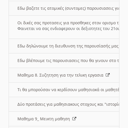
Εδω βαζετε τις ατομικές (συντομες) παρουσιασεις για κ
Οι δικές σας προτασεις για προσθηκες στον ορισμο της
Φαινεται να σας ενδιαφερουν οι δεξιοτητες του 21ου αι
Εδω δηλώνουμε τη διευθυνση της παρουσίασής μας στ
Εδω βλέπουμε τις παρουσιασεις που θα γινουν στο τμη
Μαθημα 8. Συζητηση για την τελικη εργασια
Τι θα μπορούσαν να κερδίσουν μαθησιακά οι μαθητές/τρ
Δύο προτάσεις για μαθησιακους στοχους και "ιστορία" μ
Μαθημα 9_ Μεικτη μαθηση