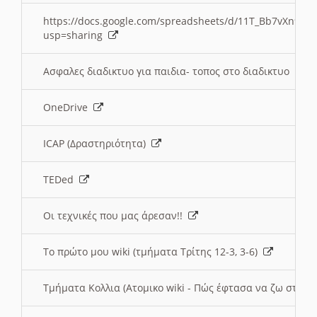
https://docs.google.com/spreadsheets/d/11T_Bb7vXn9
usp=sharing
Ασφαλες διαδικτυο για παιδια- τοπος στο διαδικτυο
OneDrive
ICAP (Δραστηριότητα)
TEDed
Οι τεχνικές που μας άρεσαν!!
Το πρώτο μου wiki (τμήματα Τρίτης 12-3, 3-6)
Τμήματα Κολλια (Ατομικο wiki - Πώς έφτασα να ζω στην 