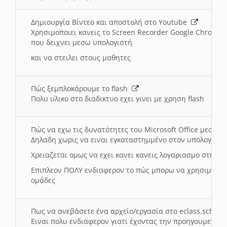
Δημιουργία Βίντεο και αποστολή στο Youtube
Χρησιμοποιει κανεις το Screen Recorder Google Chrome γ
που δειχνει μεσω υπολογιστή
και να στειλει στους μαθητες
Πώς ξεμπλοκάρουμε το flash
Πολυ υλικο στο διαδικτυο εχει γινει με χρηση flash
Πώς να εχω τις δυνατότητες του Microsoft Office μεσω 
Δηλαδη χωρις να ειναι εγκαταστημμένο στον υπολογιστή
Χρειαζεται ομως να εχει κανει κανεις λογαριασμο στη Mic
Επιπλεον ΠΟΛΥ ενδιαφερον το πώς μπορω να χρησιμοποι
ομάδες
Πως να ανεβάσετε ένα αρχείο/εργασία στο eclass.sch.gr
Ειναι πολυ ενδιαφερον γιατι έχοντας την προηγουμενη γ