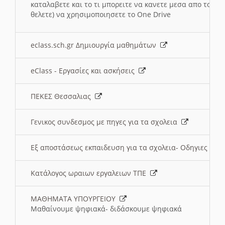
καταλαβετε και το τι μπορειτε να κανετε μεσα απο το σχο
θελετε) να χρησιμοποιησετε το One Drive
eclass.sch.gr Δημιουργία μαθημάτων
eClass - Εργασίες και ασκήσεις
ΠΕΚΕΣ Θεσσαλιας
Γενικος συνδεσμος με πηγες για τα σχολεια
Εξ αποστάσεως εκπαιδευση για τα σχολεια- Οδηγιες
Κατάλογος ωραιων εργαλειων ΤΠΕ
ΜΑΘΗΜΑΤΑ ΥΠΟΥΡΓΕΙΟΥ
Μαθαίνουμε ψηφιακά- διδάσκουμε ψηφιακά