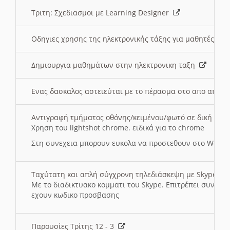
Τριτη: Σχεδιασμοι με Learning Designer
Οδηγιες χρησης της ηλεκτρονικής τάξης για μαθητές
Δημιουργια μαθημάτων στην ηλεκτρονικη ταξη
Ενας δασκαλος αστειεύται με το πέρασμα στο απο αποσ
Αντιγραφή τμήματος οθόνης/κειμένου/φωτό σε δική σας
Χρηση του lightshot chrome. ειδικά για το chrome
Στη συνεχεια μπορουν ευκολα να προστεθουν στο Word 
Ταχύτατη και απλή σύγχρονη τηλεδιάσκεψη με Skype
Με το διαδικτυακο κομματι του Skype. Επιτρέπει συνδε
εχουν κωδικο προσβασης
Παρουσίες Τρίτης 12 - 3