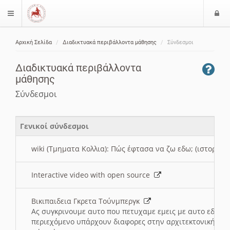
Ε
$langMenu
ί
Αρχική Σελίδα
Διαδικτυακά περιβάλλοντα μάθησης
Σύνδεσμοι
ο
ζήτηση
δ
Διαδικτυακά περιβάλλοντα
ο
μάθησης
ς
Σύνδεσμοι
Γενικοί σύνδεσμοι
wiki (Τμηματα Κολλια): Πώς έφτασα να ζω εδω; (ιστορια)
Interactive video with open source
Βικιπαιδεια Γκρετα Τούνμπεργκ
Ας συγκρινουμε αυτο που πετυχαμε εμεις με αυτο εδω το
περιεχόμενο υπάρχουν διαφορες στην αρχιτεκτονική της