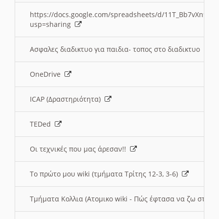
https://docs.google.com/spreadsheets/d/11T_Bb7vXn9
usp=sharing
Ασφαλες διαδικτυο για παιδια- τοπος στο διαδικτυο
OneDrive
ICAP (Δραστηριότητα)
TEDed
Οι τεχνικές που μας άρεσαν!!
Το πρώτο μου wiki (τμήματα Τρίτης 12-3, 3-6)
Τμήματα Κολλια (Ατομικο wiki - Πώς έφτασα να ζω στην 