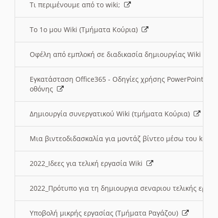
Τι περιμένουμε από το wiki;
Το 1ο μου Wiki (Τμήματα Κούρια)
Οφέλη από εμπλοκή σε διαδικασία δημιουργίας Wiki (Τ
Εγκατάσταση Office365 - Οδηγίες χρήσης PowerPoint γι
οθόνης
Δημιουργία συνεργατικού Wiki (τμήματα Κούρια)
Μια βιντεοδιδασκαλία για μοντάζ βίντεο μέσω του kden
2022_Ιδεες για τελική εργασία Wiki
2022_Πρότυπο για τη δημιουργια σεναριου τελικής εργα
Υποβολή μικρής εργασίας (Τμήματα Ραγάζου)