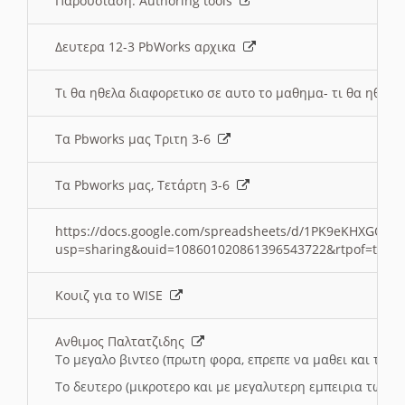
Παρουσιαση: Authoring tools
Δευτερα 12-3 PbWorks αρχικα
Τι θα ηθελα διαφορετικο σε αυτο το μαθημα- τι θα ηθελα
Τα Pbworks μας Τριτη 3-6
Τα Pbworks μας, Τετάρτη 3-6
https://docs.google.com/spreadsheets/d/1PK9eKHXGOJLZ
usp=sharing&ouid=108601020861396543722&rtpof=true
Κουιζ για το WISE
Ανθιμος Παλτατζιδης
Το μεγαλο βιντεο (πρωτη φορα, επρεπε να μαθει και το C
Το δευτερο (μικροτερο και με μεγαλυτερη εμπειρια τωρα)