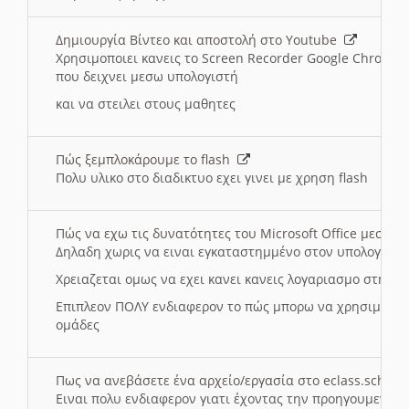
Δημιουργία Βίντεο και αποστολή στο Youtube
Χρησιμοποιει κανεις το Screen Recorder Google Chrome γ
που δειχνει μεσω υπολογιστή
και να στειλει στους μαθητες
Πώς ξεμπλοκάρουμε το flash
Πολυ υλικο στο διαδικτυο εχει γινει με χρηση flash
Πώς να εχω τις δυνατότητες του Microsoft Office μεσω 
Δηλαδη χωρις να ειναι εγκαταστημμένο στον υπολογιστή
Χρειαζεται ομως να εχει κανει κανεις λογαριασμο στη Mic
Επιπλεον ΠΟΛΥ ενδιαφερον το πώς μπορω να χρησιμοποι
ομάδες
Πως να ανεβάσετε ένα αρχείο/εργασία στο eclass.sch.gr
Ειναι πολυ ενδιαφερον γιατι έχοντας την προηγουμενη γ