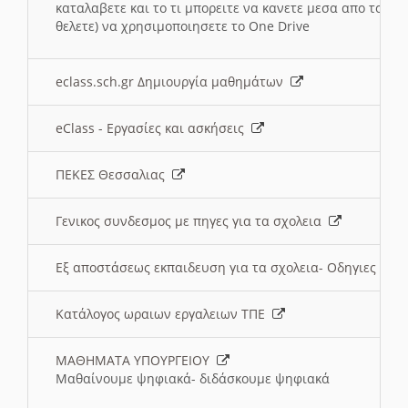
καταλαβετε και το τι μπορειτε να κανετε μεσα απο το σχο
θελετε) να χρησιμοποιησετε το One Drive
eclass.sch.gr Δημιουργία μαθημάτων
eClass - Εργασίες και ασκήσεις
ΠΕΚΕΣ Θεσσαλιας
Γενικος συνδεσμος με πηγες για τα σχολεια
Εξ αποστάσεως εκπαιδευση για τα σχολεια- Οδηγιες
Κατάλογος ωραιων εργαλειων ΤΠΕ
ΜΑΘΗΜΑΤΑ ΥΠΟΥΡΓΕΙΟΥ
Μαθαίνουμε ψηφιακά- διδάσκουμε ψηφιακά