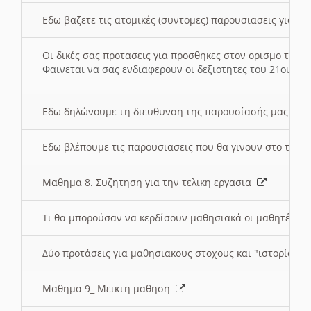
Εδω βαζετε τις ατομικές (συντομες) παρουσιασεις για κ
Οι δικές σας προτασεις για προσθηκες στον ορισμο της
Φαινεται να σας ενδιαφερουν οι δεξιοτητες του 21ου αι
Εδω δηλώνουμε τη διευθυνση της παρουσίασής μας στ
Εδω βλέπουμε τις παρουσιασεις που θα γινουν στο τμη
Μαθημα 8. Συζητηση για την τελικη εργασια
Τι θα μπορούσαν να κερδίσουν μαθησιακά οι μαθητές/τρ
Δύο προτάσεις για μαθησιακους στοχους και "ιστορία" μ
Μαθημα 9_ Μεικτη μαθηση