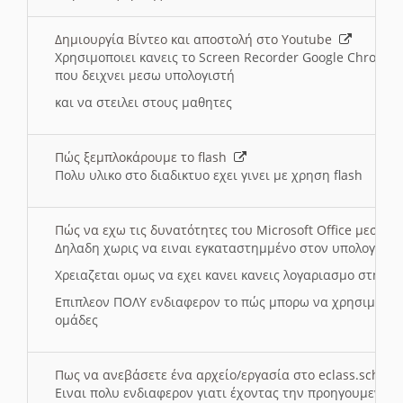
Δημιουργία Βίντεο και αποστολή στο Youtube
Χρησιμοποιει κανεις το Screen Recorder Google Chrome γ
που δειχνει μεσω υπολογιστή
και να στειλει στους μαθητες
Πώς ξεμπλοκάρουμε το flash
Πολυ υλικο στο διαδικτυο εχει γινει με χρηση flash
Πώς να εχω τις δυνατότητες του Microsoft Office μεσω 
Δηλαδη χωρις να ειναι εγκαταστημμένο στον υπολογιστή
Χρειαζεται ομως να εχει κανει κανεις λογαριασμο στη Mic
Επιπλεον ΠΟΛΥ ενδιαφερον το πώς μπορω να χρησιμοποι
ομάδες
Πως να ανεβάσετε ένα αρχείο/εργασία στο eclass.sch.gr
Ειναι πολυ ενδιαφερον γιατι έχοντας την προηγουμενη γ