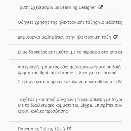
Τριτη: Σχεδιασμοι με Learning Designer
Οδηγιες χρησης της ηλεκτρονικής τάξης για μαθητές
Δημιουργια μαθημάτων στην ηλεκτρονικη ταξη
Ενας δασκαλος αστειεύται με το πέρασμα στο απο αποσ
Αντιγραφή τμήματος οθόνης/κειμένου/φωτό σε δική σας
Χρηση του lightshot chrome. ειδικά για το chrome
Στη συνεχεια μπορουν ευκολα να προστεθουν στο Word 
Ταχύτατη και απλή σύγχρονη τηλεδιάσκεψη με Skype
Με το διαδικτυακο κομματι του Skype. Επιτρέπει συνδε
εχουν κωδικο προσβασης
Παρουσίες Τρίτης 12 - 3