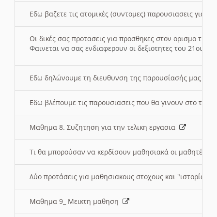
Εδω βαζετε τις ατομικές (συντομες) παρουσιασεις για κ
Οι δικές σας προτασεις για προσθηκες στον ορισμο της
Φαινεται να σας ενδιαφερουν οι δεξιοτητες του 21ου αι
Εδω δηλώνουμε τη διευθυνση της παρουσίασής μας στ
Εδω βλέπουμε τις παρουσιασεις που θα γινουν στο τμη
Μαθημα 8. Συζητηση για την τελικη εργασια
Τι θα μπορούσαν να κερδίσουν μαθησιακά οι μαθητές/τρ
Δύο προτάσεις για μαθησιακους στοχους και "ιστορία" μ
Μαθημα 9_ Μεικτη μαθηση