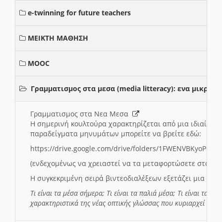
e-twinning for future teachers
ΜΕΙΚΤΗ ΜΑΘΗΣΗ
MOOC
Γραμματισμος στα μεσα (media litteracy): ενα μικρ
Γραμματισμος στα Νεα Μεσα
Η σημερινή κουλτούρα χαρακτηρίζεται από μια ιδιαίτερ
παραδείγματα μηνυμάτων μπορείτε να βρείτε εδώ:
https://drive.google.com/drive/folders/1FWENVBKyoPox
(ενδεχομένως να χρειαστεί να τα μεταφορτώσετε στο σύ
Η συγκεκριμένη σειρά βιντεοδιαλέξεων εξετάζει μια σε
Τι είναι τα μέσα σήμερα; Τι είναι τα παλιά μέσα; Τι είναι τα νέ
χαρακτηριστικά της νέας οπτικής γλώσσας που κυριαρχεί στη