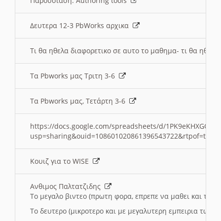
Παρουσιαση: Authoring tools
Δευτερα 12-3 PbWorks αρχικα
Τι θα ηθελα διαφορετικο σε αυτο το μαθημα- τι θα ηθελα
Τα Pbworks μας Τριτη 3-6
Τα Pbworks μας, Τετάρτη 3-6
https://docs.google.com/spreadsheets/d/1PK9eKHXGOJLZ
usp=sharing&ouid=108601020861396543722&rtpof=true
Κουιζ για το WISE
Ανθιμος Παλτατζιδης
Το μεγαλο βιντεο (πρωτη φορα, επρεπε να μαθει και το C
Το δευτερο (μικροτερο και με μεγαλυτερη εμπειρια τωρα)