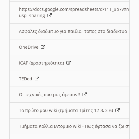
https://docs.google.com/spreadsheets/d/11T_Bb7vXn9
usp=sharing
Ασφαλες διαδικτυο για παιδια- τοπος στο διαδικτυο
OneDrive
ICAP (Δραστηριότητα)
TEDed
Οι τεχνικές που μας άρεσαν!!
Το πρώτο μου wiki (τμήματα Τρίτης 12-3, 3-6)
Τμήματα Κολλια (Ατομικο wiki - Πώς έφτασα να ζω στην 