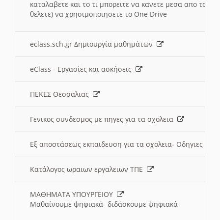
καταλαβετε και το τι μπορειτε να κανετε μεσα απο το σχο
θελετε) να χρησιμοποιησετε το One Drive
eclass.sch.gr Δημιουργία μαθημάτων
eClass - Εργασίες και ασκήσεις
ΠΕΚΕΣ Θεσσαλιας
Γενικος συνδεσμος με πηγες για τα σχολεια
Εξ αποστάσεως εκπαιδευση για τα σχολεια- Οδηγιες
Κατάλογος ωραιων εργαλειων ΤΠΕ
ΜΑΘΗΜΑΤΑ ΥΠΟΥΡΓΕΙΟΥ
Μαθαίνουμε ψηφιακά- διδάσκουμε ψηφιακά