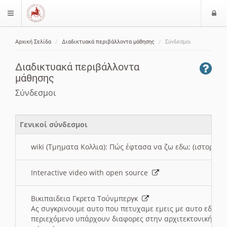
Ε
$langMenu
ί
Αρχική Σελίδα
Διαδικτυακά περιβάλλοντα μάθησης
Σύνδεσμοι
ο
ζήτηση
δ
Διαδικτυακά περιβάλλοντα
ο
μάθησης
ς
Σύνδεσμοι
Γενικοί σύνδεσμοι
wiki (Τμηματα Κολλια): Πώς έφτασα να ζω εδω; (ιστορια)
Interactive video with open source
Βικιπαιδεια Γκρετα Τούνμπεργκ
Ας συγκρινουμε αυτο που πετυχαμε εμεις με αυτο εδω το
περιεχόμενο υπάρχουν διαφορες στην αρχιτεκτονική της