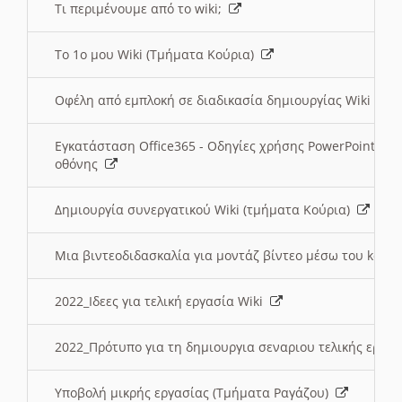
Τι περιμένουμε από το wiki;
Το 1ο μου Wiki (Τμήματα Κούρια)
Οφέλη από εμπλοκή σε διαδικασία δημιουργίας Wiki (Τ
Εγκατάσταση Office365 - Οδηγίες χρήσης PowerPoint γι
οθόνης
Δημιουργία συνεργατικού Wiki (τμήματα Κούρια)
Μια βιντεοδιδασκαλία για μοντάζ βίντεο μέσω του kden
2022_Ιδεες για τελική εργασία Wiki
2022_Πρότυπο για τη δημιουργια σεναριου τελικής εργα
Υποβολή μικρής εργασίας (Τμήματα Ραγάζου)