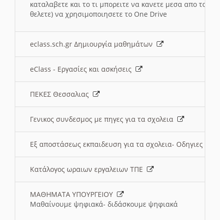
καταλαβετε και το τι μπορειτε να κανετε μεσα απο το σχο
θελετε) να χρησιμοποιησετε το One Drive
eclass.sch.gr Δημιουργία μαθημάτων
eClass - Εργασίες και ασκήσεις
ΠΕΚΕΣ Θεσσαλιας
Γενικος συνδεσμος με πηγες για τα σχολεια
Εξ αποστάσεως εκπαιδευση για τα σχολεια- Οδηγιες
Κατάλογος ωραιων εργαλειων ΤΠΕ
ΜΑΘΗΜΑΤΑ ΥΠΟΥΡΓΕΙΟΥ
Μαθαίνουμε ψηφιακά- διδάσκουμε ψηφιακά