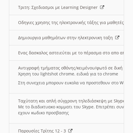
Τριτη: Σχεδιασμοι με Learning Designer
Οδηγιες χρησης της ηλεκτρονικής τάξης για μαθητές
Δημιουργια μαθημάτων στην ηλεκτρονικη ταξη
Ενας δασκαλος αστειεύται με το πέρασμα στο απο αποσ
Αντιγραφή τμήματος οθόνης/κειμένου/φωτό σε δική σας
Χρηση του lightshot chrome. ειδικά για το chrome
Στη συνεχεια μπορουν ευκολα να προστεθουν στο Word 
Ταχύτατη και απλή σύγχρονη τηλεδιάσκεψη με Skype
Με το διαδικτυακο κομματι του Skype. Επιτρέπει συνδε
εχουν κωδικο προσβασης
Παρουσίες Τρίτης 12 - 3