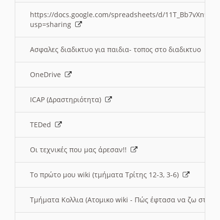
https://docs.google.com/spreadsheets/d/11T_Bb7vXn9
usp=sharing
Ασφαλες διαδικτυο για παιδια- τοπος στο διαδικτυο
OneDrive
ICAP (Δραστηριότητα)
TEDed
Οι τεχνικές που μας άρεσαν!!
Το πρώτο μου wiki (τμήματα Τρίτης 12-3, 3-6)
Τμήματα Κολλια (Ατομικο wiki - Πώς έφτασα να ζω στην 