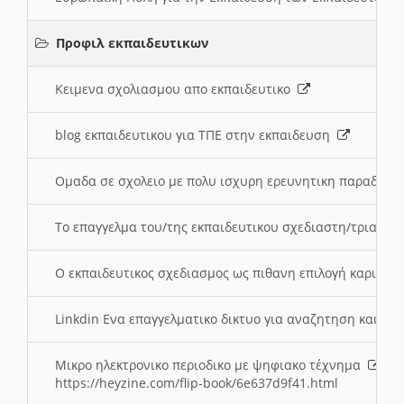
Προφιλ εκπαιδευτικων
Κειμενα σχολιασμου απο εκπαιδευτικο
blog εκπαιδευτικου για ΤΠΕ στην εκπαιδευση
Ομαδα σε σχολειο με πολυ ισχυρη ερευνητικη παραδοσ
Το επαγγελμα του/της εκπαιδευτικου σχεδιαστη/τριας τ
Ο εκπαιδευτικος σχεδιασμος ως πιθανη επιλογή καριέρ
Linkdin Ενα επαγγελματικο δικτυο για αναζητηση και β
Μικρο ηλεκτρονικο περιοδικο με ψηφιακο τέχνημα
https://heyzine.com/flip-book/6e637d9f41.html