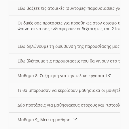
Εδω βαζετε τις ατομικές (συντομες) παρουσιασεις για κ
Οι δικές σας προτασεις για προσθηκες στον ορισμο της
Φαινεται να σας ενδιαφερουν οι δεξιοτητες του 21ου αι
Εδω δηλώνουμε τη διευθυνση της παρουσίασής μας στ
Εδω βλέπουμε τις παρουσιασεις που θα γινουν στο τμη
Μαθημα 8. Συζητηση για την τελικη εργασια
Τι θα μπορούσαν να κερδίσουν μαθησιακά οι μαθητές/τρ
Δύο προτάσεις για μαθησιακους στοχους και "ιστορία" μ
Μαθημα 9_ Μεικτη μαθηση