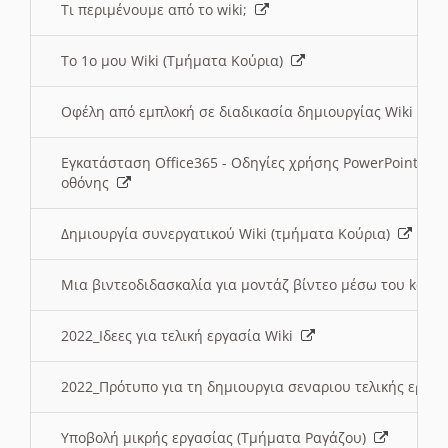
Τι περιμένουμε από το wiki;
Το 1ο μου Wiki (Τμήματα Κούρια)
Οφέλη από εμπλοκή σε διαδικασία δημιουργίας Wiki (Τ
Εγκατάσταση Office365 - Οδηγίες χρήσης PowerPoint γι
οθόνης
Δημιουργία συνεργατικού Wiki (τμήματα Κούρια)
Μια βιντεοδιδασκαλία για μοντάζ βίντεο μέσω του kden
2022_Ιδεες για τελική εργασία Wiki
2022_Πρότυπο για τη δημιουργια σεναριου τελικής εργα
Υποβολή μικρής εργασίας (Τμήματα Ραγάζου)