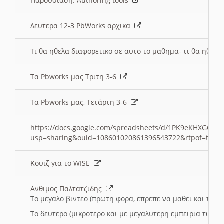
Παρουσιαση: Authoring tools
Δευτερα 12-3 PbWorks αρχικα
Τι θα ηθελα διαφορετικο σε αυτο το μαθημα- τι θα ηθελα
Τα Pbworks μας Τριτη 3-6
Τα Pbworks μας, Τετάρτη 3-6
https://docs.google.com/spreadsheets/d/1PK9eKHXGOJLZ
usp=sharing&ouid=108601020861396543722&rtpof=true
Κουιζ για το WISE
Ανθιμος Παλτατζιδης
Το μεγαλο βιντεο (πρωτη φορα, επρεπε να μαθει και το C
Το δευτερο (μικροτερο και με μεγαλυτερη εμπειρια τωρα)