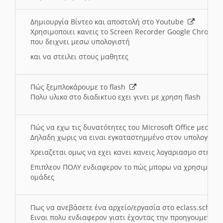
Δημιουργία Βίντεο και αποστολή στο Youtube
Χρησιμοποιει κανεις το Screen Recorder Google Chrome γ
που δειχνει μεσω υπολογιστή
και να στειλει στους μαθητες
Πώς ξεμπλοκάρουμε το flash
Πολυ υλικο στο διαδικτυο εχει γινει με χρηση flash
Πώς να εχω τις δυνατότητες του Microsoft Office μεσω 
Δηλαδη χωρις να ειναι εγκαταστημμένο στον υπολογιστή
Χρειαζεται ομως να εχει κανει κανεις λογαριασμο στη Mic
Επιπλεον ΠΟΛΥ ενδιαφερον το πώς μπορω να χρησιμοποι
ομάδες
Πως να ανεβάσετε ένα αρχείο/εργασία στο eclass.sch.gr
Ειναι πολυ ενδιαφερον γιατι έχοντας την προηγουμενη γ