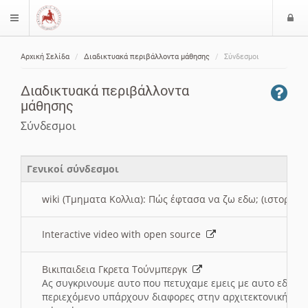
Ε
$langMenu
ί
Αρχική Σελίδα
Διαδικτυακά περιβάλλοντα μάθησης
Σύνδεσμοι
ο
ζήτηση
δ
Διαδικτυακά περιβάλλοντα
ο
μάθησης
ς
Σύνδεσμοι
Γενικοί σύνδεσμοι
wiki (Τμηματα Κολλια): Πώς έφτασα να ζω εδω; (ιστορια)
Interactive video with open source
Βικιπαιδεια Γκρετα Τούνμπεργκ
Ας συγκρινουμε αυτο που πετυχαμε εμεις με αυτο εδω το
περιεχόμενο υπάρχουν διαφορες στην αρχιτεκτονική της