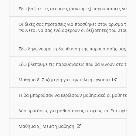
Εδω βαζετε τις ατομικές (συντομες) παρουσιασεις για κ
Οι δικές σας προτασεις για προσθηκες στον ορισμο της
Φαινεται να σας ενδιαφερουν οι δεξιοτητες του 21ου αι
Εδω δηλώνουμε τη διευθυνση της παρουσίασής μας στ
Εδω βλέπουμε τις παρουσιασεις που θα γινουν στο τμη
Μαθημα 8. Συζητηση για την τελικη εργασια
Τι θα μπορούσαν να κερδίσουν μαθησιακά οι μαθητές/τρ
Δύο προτάσεις για μαθησιακους στοχους και "ιστορία" μ
Μαθημα 9_ Μεικτη μαθηση