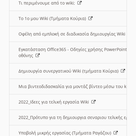
Τι περιμένουμε από το wiki;
Το 1ο μου Wiki (Τμήματα Κούρια)
Οφέλη από εμπλοκή σε διαδικασία δημιουργίας Wiki (Τ
Εγκατάσταση Office365 - Οδηγίες χρήσης PowerPoint γι
οθόνης
Δημιουργία συνεργατικού Wiki (τμήματα Κούρια)
Μια βιντεοδιδασκαλία για μοντάζ βίντεο μέσω του kden
2022_Ιδεες για τελική εργασία Wiki
2022_Πρότυπο για τη δημιουργια σεναριου τελικής εργα
Υποβολή μικρής εργασίας (Τμήματα Ραγάζου)