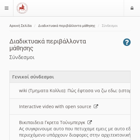
Ε
$langMenu
ί
Αρχική Σελίδα
Διαδικτυακά περιβάλλοντα μάθησης
Σύνδεσμοι
ο
ζήτηση
δ
Διαδικτυακά περιβάλλοντα
ο
μάθησης
ς
Σύνδεσμοι
Γενικοί σύνδεσμοι
wiki (Τμηματα Κολλια): Πώς έφτασα να ζω εδω; (ιστορια)
Interactive video with open source
Βικιπαιδεια Γκρετα Τούνμπεργκ
Ας συγκρινουμε αυτο που πετυχαμε εμεις με αυτο εδω το
περιεχόμενο υπάρχουν διαφορες στην αρχιτεκτονική της