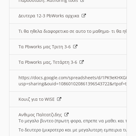
Παρουσιαση: Authoring tools
Δευτερα 12-3 PbWorks αρχικα
Τι θα ηθελα διαφορετικο σε αυτο το μαθημα- τι θα ηθελα
Τα Pbworks μας Τριτη 3-6
Τα Pbworks μας, Τετάρτη 3-6
https://docs.google.com/spreadsheets/d/1PK9eKHXGOJLZ
usp=sharing&ouid=108601020861396543722&rtpof=true
Κουιζ για το WISE
Ανθιμος Παλτατζιδης
Το μεγαλο βιντεο (πρωτη φορα, επρεπε να μαθει και το C
Το δευτερο (μικροτερο και με μεγαλυτερη εμπειρια τωρα)