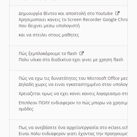
Δημιουργία Βίντεο και αποστολή στο Youtube
Χρησιμοποιει κανεις το Screen Recorder Google Chrome γ
που δειχνει μεσω υπολογιστή
και να στειλει στους μαθητες
Πώς ξεμπλοκάρουμε το flash
Πολυ υλικο στο διαδικτυο εχει γινει με χρηση flash
Πώς να εχω τις δυνατότητες του Microsoft Office μεσω 
Δηλαδη χωρις να ειναι εγκαταστημμένο στον υπολογιστή
Χρειαζεται ομως να εχει κανει κανεις λογαριασμο στη Mic
Επιπλεον ΠΟΛΥ ενδιαφερον το πώς μπορω να χρησιμοποι
ομάδες
Πως να ανεβάσετε ένα αρχείο/εργασία στο eclass.sch.gr
Ειναι πολυ ενδιαφερον γιατι έχοντας την προηγουμενη γ