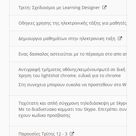
Τριτη: Σχεδιασμοι με Learning Designer
Οδηγιες χρησης της ηλεκτρονικής τάξης για μαθητές
Δημιουργια μαθημάτων στην ηλεκτρονικη ταξη
Ενας δασκαλος αστειεύται με το πέρασμα στο απο αποσ
Αντιγραφή τμήματος οθόνης/κειμένου/φωτό σε δική σας
Χρηση του lightshot chrome. ειδικά για το chrome
Στη συνεχεια μπορουν ευκολα να προστεθουν στο Word 
Ταχύτατη και απλή σύγχρονη τηλεδιάσκεψη με Skype
Με το διαδικτυακο κομματι του Skype. Επιτρέπει συνδε
εχουν κωδικο προσβασης
Παρουσίες Τρίτης 12 - 3