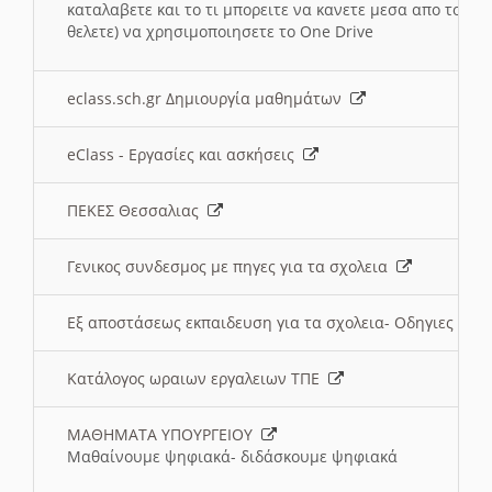
καταλαβετε και το τι μπορειτε να κανετε μεσα απο το σχο
θελετε) να χρησιμοποιησετε το One Drive
eclass.sch.gr Δημιουργία μαθημάτων
eClass - Εργασίες και ασκήσεις
ΠΕΚΕΣ Θεσσαλιας
Γενικος συνδεσμος με πηγες για τα σχολεια
Εξ αποστάσεως εκπαιδευση για τα σχολεια- Οδηγιες
Κατάλογος ωραιων εργαλειων ΤΠΕ
ΜΑΘΗΜΑΤΑ ΥΠΟΥΡΓΕΙΟΥ
Μαθαίνουμε ψηφιακά- διδάσκουμε ψηφιακά