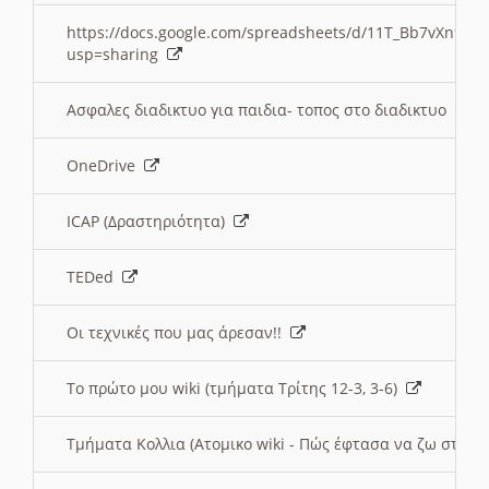
https://docs.google.com/spreadsheets/d/11T_Bb7vXn9
usp=sharing
Ασφαλες διαδικτυο για παιδια- τοπος στο διαδικτυο
OneDrive
ICAP (Δραστηριότητα)
TEDed
Οι τεχνικές που μας άρεσαν!!
Το πρώτο μου wiki (τμήματα Τρίτης 12-3, 3-6)
Τμήματα Κολλια (Ατομικο wiki - Πώς έφτασα να ζω στην 