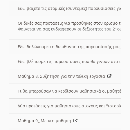
Εδω βαζετε τις ατομικές (συντομες) παρουσιασεις για κ
Οι δικές σας προτασεις για προσθηκες στον ορισμο της
Φαινεται να σας ενδιαφερουν οι δεξιοτητες του 21ου αι
Εδω δηλώνουμε τη διευθυνση της παρουσίασής μας στ
Εδω βλέπουμε τις παρουσιασεις που θα γινουν στο τμη
Μαθημα 8. Συζητηση για την τελικη εργασια
Τι θα μπορούσαν να κερδίσουν μαθησιακά οι μαθητές/τρ
Δύο προτάσεις για μαθησιακους στοχους και "ιστορία" μ
Μαθημα 9_ Μεικτη μαθηση