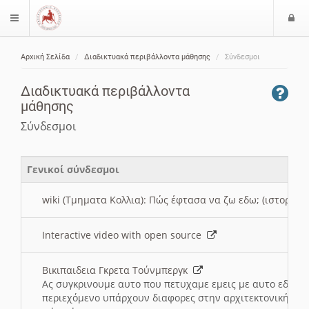
Ε
$langMenu
ί
Αρχική Σελίδα
Διαδικτυακά περιβάλλοντα μάθησης
Σύνδεσμοι
ο
ζήτηση
δ
Διαδικτυακά περιβάλλοντα
ο
μάθησης
ς
Σύνδεσμοι
Γενικοί σύνδεσμοι
wiki (Τμηματα Κολλια): Πώς έφτασα να ζω εδω; (ιστορια)
Interactive video with open source
Βικιπαιδεια Γκρετα Τούνμπεργκ
Ας συγκρινουμε αυτο που πετυχαμε εμεις με αυτο εδω το
περιεχόμενο υπάρχουν διαφορες στην αρχιτεκτονική της