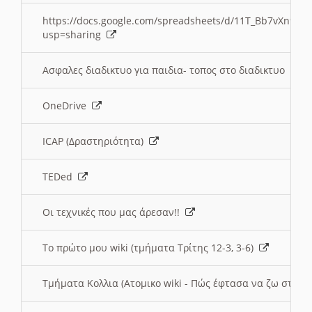
https://docs.google.com/spreadsheets/d/11T_Bb7vXn9
usp=sharing
Ασφαλες διαδικτυο για παιδια- τοπος στο διαδικτυο
OneDrive
ICAP (Δραστηριότητα)
TEDed
Οι τεχνικές που μας άρεσαν!!
Το πρώτο μου wiki (τμήματα Τρίτης 12-3, 3-6)
Τμήματα Κολλια (Ατομικο wiki - Πώς έφτασα να ζω στην 