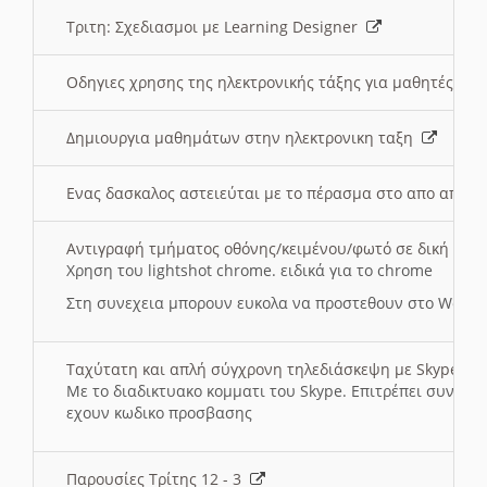
Τριτη: Σχεδιασμοι με Learning Designer
Οδηγιες χρησης της ηλεκτρονικής τάξης για μαθητές
Δημιουργια μαθημάτων στην ηλεκτρονικη ταξη
Ενας δασκαλος αστειεύται με το πέρασμα στο απο αποσ
Αντιγραφή τμήματος οθόνης/κειμένου/φωτό σε δική σας
Χρηση του lightshot chrome. ειδικά για το chrome
Στη συνεχεια μπορουν ευκολα να προστεθουν στο Word 
Ταχύτατη και απλή σύγχρονη τηλεδιάσκεψη με Skype
Με το διαδικτυακο κομματι του Skype. Επιτρέπει συνδε
εχουν κωδικο προσβασης
Παρουσίες Τρίτης 12 - 3