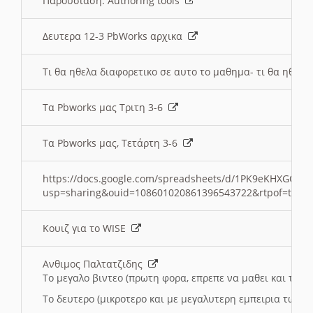
Παρουσιαση: Authoring tools
Δευτερα 12-3 PbWorks αρχικα
Τι θα ηθελα διαφορετικο σε αυτο το μαθημα- τι θα ηθελα
Τα Pbworks μας Τριτη 3-6
Τα Pbworks μας, Τετάρτη 3-6
https://docs.google.com/spreadsheets/d/1PK9eKHXGOJLZ
usp=sharing&ouid=108601020861396543722&rtpof=true
Κουιζ για το WISE
Ανθιμος Παλτατζιδης
Το μεγαλο βιντεο (πρωτη φορα, επρεπε να μαθει και το C
Το δευτερο (μικροτερο και με μεγαλυτερη εμπειρια τωρα)