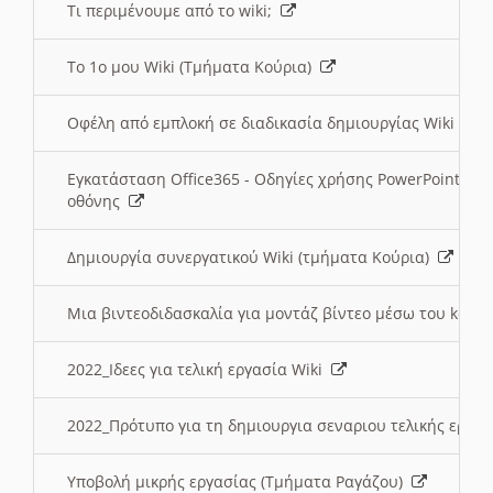
Τι περιμένουμε από το wiki;
Το 1ο μου Wiki (Τμήματα Κούρια)
Οφέλη από εμπλοκή σε διαδικασία δημιουργίας Wiki (Τ
Εγκατάσταση Office365 - Οδηγίες χρήσης PowerPoint γι
οθόνης
Δημιουργία συνεργατικού Wiki (τμήματα Κούρια)
Μια βιντεοδιδασκαλία για μοντάζ βίντεο μέσω του kden
2022_Ιδεες για τελική εργασία Wiki
2022_Πρότυπο για τη δημιουργια σεναριου τελικής εργα
Υποβολή μικρής εργασίας (Τμήματα Ραγάζου)