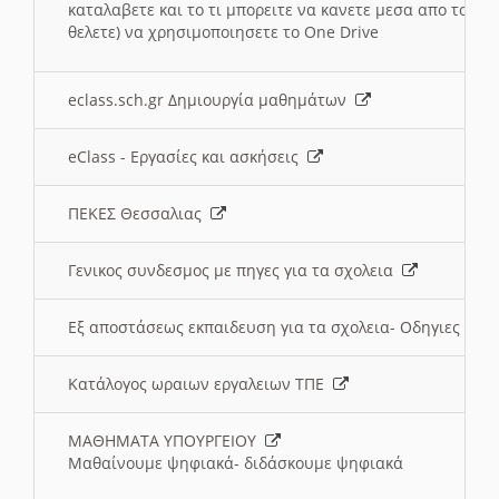
καταλαβετε και το τι μπορειτε να κανετε μεσα απο το σχο
θελετε) να χρησιμοποιησετε το One Drive
eclass.sch.gr Δημιουργία μαθημάτων
eClass - Εργασίες και ασκήσεις
ΠΕΚΕΣ Θεσσαλιας
Γενικος συνδεσμος με πηγες για τα σχολεια
Εξ αποστάσεως εκπαιδευση για τα σχολεια- Οδηγιες
Κατάλογος ωραιων εργαλειων ΤΠΕ
ΜΑΘΗΜΑΤΑ ΥΠΟΥΡΓΕΙΟΥ
Μαθαίνουμε ψηφιακά- διδάσκουμε ψηφιακά