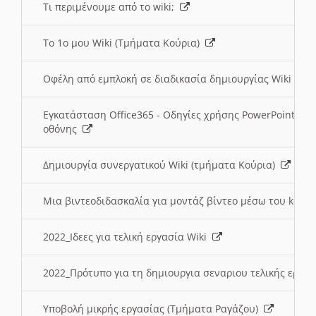
Τι περιμένουμε από το wiki;
Το 1ο μου Wiki (Τμήματα Κούρια)
Οφέλη από εμπλοκή σε διαδικασία δημιουργίας Wiki (Τ
Εγκατάσταση Office365 - Οδηγίες χρήσης PowerPoint γι
οθόνης
Δημιουργία συνεργατικού Wiki (τμήματα Κούρια)
Μια βιντεοδιδασκαλία για μοντάζ βίντεο μέσω του kden
2022_Ιδεες για τελική εργασία Wiki
2022_Πρότυπο για τη δημιουργια σεναριου τελικής εργα
Υποβολή μικρής εργασίας (Τμήματα Ραγάζου)