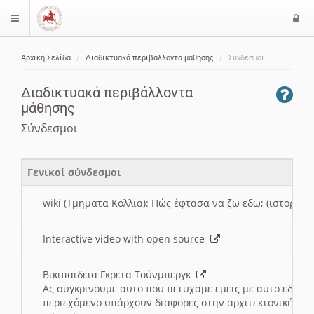
Ε
$langMenu
ί
Αρχική Σελίδα
Διαδικτυακά περιβάλλοντα μάθησης
Σύνδεσμοι
ο
ζήτηση
δ
Διαδικτυακά περιβάλλοντα
ο
μάθησης
ς
Σύνδεσμοι
Γενικοί σύνδεσμοι
wiki (Τμηματα Κολλια): Πώς έφτασα να ζω εδω; (ιστορια)
Interactive video with open source
Βικιπαιδεια Γκρετα Τούνμπεργκ
Ας συγκρινουμε αυτο που πετυχαμε εμεις με αυτο εδω το
περιεχόμενο υπάρχουν διαφορες στην αρχιτεκτονική της