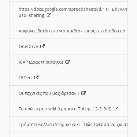
https://docs.google.com/spreadsheets/d/11T_Bb7vXn9
usp=sharing
Ασφαλες διαδικτυο για παιδια- τοπος στο διαδικτυο
OneDrive
ICAP (Δραστηριότητα)
TEDed
Οι τεχνικές που μας άρεσαν!!
Το πρώτο μου wiki (τμήματα Τρίτης 12-3, 3-6)
Τμήματα Κολλια (Ατομικο wiki - Πώς έφτασα να ζω στην 