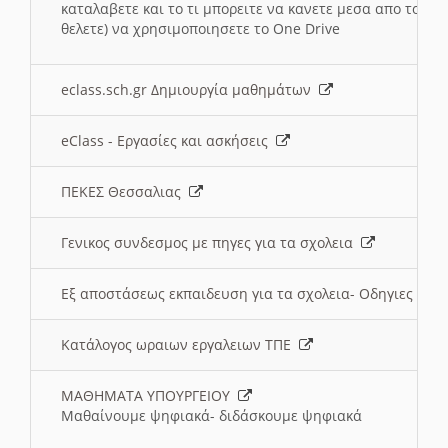
καταλαβετε και το τι μπορειτε να κανετε μεσα απο το σχο
θελετε) να χρησιμοποιησετε το One Drive
eclass.sch.gr Δημιουργία μαθημάτων
eClass - Εργασίες και ασκήσεις
ΠΕΚΕΣ Θεσσαλιας
Γενικος συνδεσμος με πηγες για τα σχολεια
Εξ αποστάσεως εκπαιδευση για τα σχολεια- Οδηγιες
Κατάλογος ωραιων εργαλειων ΤΠΕ
ΜΑΘΗΜΑΤΑ ΥΠΟΥΡΓΕΙΟΥ
Μαθαίνουμε ψηφιακά- διδάσκουμε ψηφιακά