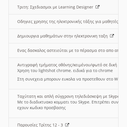
Τριτη: Σχεδιασμοι με Learning Designer
Οδηγιες χρησης της ηλεκτρονικής τάξης για μαθητές
Δημιουργια μαθημάτων στην ηλεκτρονικη ταξη
Ενας δασκαλος αστειεύται με το πέρασμα στο απο αποσ
Αντιγραφή τμήματος οθόνης/κειμένου/φωτό σε δική σας
Χρηση του lightshot chrome. ειδικά για το chrome
Στη συνεχεια μπορουν ευκολα να προστεθουν στο Word 
Ταχύτατη και απλή σύγχρονη τηλεδιάσκεψη με Skype
Με το διαδικτυακο κομματι του Skype. Επιτρέπει συνδε
εχουν κωδικο προσβασης
Παρουσίες Τρίτης 12 - 3