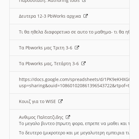
Παρουσιαση: Authoring tools
Δευτερα 12-3 PbWorks αρχικα
Τι θα ηθελα διαφορετικο σε αυτο το μαθημα- τι θα ηθελα
Τα Pbworks μας Τριτη 3-6
Τα Pbworks μας, Τετάρτη 3-6
https://docs.google.com/spreadsheets/d/1PK9eKHXGOJLZ
usp=sharing&ouid=108601020861396543722&rtpof=true
Κουιζ για το WISE
Ανθιμος Παλτατζιδης
Το μεγαλο βιντεο (πρωτη φορα, επρεπε να μαθει και το C
Το δευτερο (μικροτερο και με μεγαλυτερη εμπειρια τωρα)