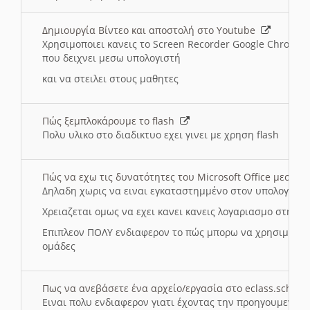
Δημιουργία Βίντεο και αποστολή στο Youtube
Χρησιμοποιει κανεις το Screen Recorder Google Chrome γ
που δειχνει μεσω υπολογιστή
και να στειλει στους μαθητες
Πώς ξεμπλοκάρουμε το flash
Πολυ υλικο στο διαδικτυο εχει γινει με χρηση flash
Πώς να εχω τις δυνατότητες του Microsoft Office μεσω 
Δηλαδη χωρις να ειναι εγκαταστημμένο στον υπολογιστή
Χρειαζεται ομως να εχει κανει κανεις λογαριασμο στη Mic
Επιπλεον ΠΟΛΥ ενδιαφερον το πώς μπορω να χρησιμοποι
ομάδες
Πως να ανεβάσετε ένα αρχείο/εργασία στο eclass.sch.gr
Ειναι πολυ ενδιαφερον γιατι έχοντας την προηγουμενη γ