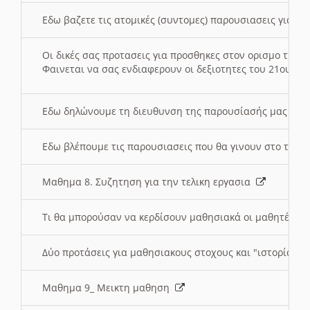
Εδω βαζετε τις ατομικές (συντομες) παρουσιασεις για κ
Οι δικές σας προτασεις για προσθηκες στον ορισμο της
Φαινεται να σας ενδιαφερουν οι δεξιοτητες του 21ου αι
Εδω δηλώνουμε τη διευθυνση της παρουσίασής μας στ
Εδω βλέπουμε τις παρουσιασεις που θα γινουν στο τμη
Μαθημα 8. Συζητηση για την τελικη εργασια
Τι θα μπορούσαν να κερδίσουν μαθησιακά οι μαθητές/τρ
Δύο προτάσεις για μαθησιακους στοχους και "ιστορία" μ
Μαθημα 9_ Μεικτη μαθηση