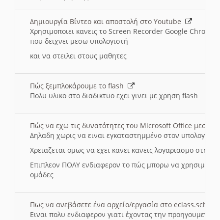
Δημιουργία Βίντεο και αποστολή στο Youtube
Χρησιμοποιει κανεις το Screen Recorder Google Chrome γ
που δειχνει μεσω υπολογιστή
και να στειλει στους μαθητες
Πώς ξεμπλοκάρουμε το flash
Πολυ υλικο στο διαδικτυο εχει γινει με χρηση flash
Πώς να εχω τις δυνατότητες του Microsoft Office μεσω 
Δηλαδη χωρις να ειναι εγκαταστημμένο στον υπολογιστή
Χρειαζεται ομως να εχει κανει κανεις λογαριασμο στη Mic
Επιπλεον ΠΟΛΥ ενδιαφερον το πώς μπορω να χρησιμοποι
ομάδες
Πως να ανεβάσετε ένα αρχείο/εργασία στο eclass.sch.gr
Ειναι πολυ ενδιαφερον γιατι έχοντας την προηγουμενη γ