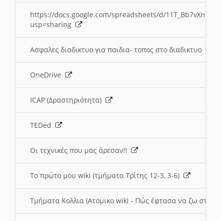
https://docs.google.com/spreadsheets/d/11T_Bb7vXn9
usp=sharing
Ασφαλες διαδικτυο για παιδια- τοπος στο διαδικτυο
OneDrive
ICAP (Δραστηριότητα)
TEDed
Οι τεχνικές που μας άρεσαν!!
Το πρώτο μου wiki (τμήματα Τρίτης 12-3, 3-6)
Τμήματα Κολλια (Ατομικο wiki - Πώς έφτασα να ζω στην 