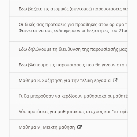
Εδω βαζετε τις ατομικές (συντομες) παρουσιασεις για κ
Οι δικές σας προτασεις για προσθηκες στον ορισμο της
Φαινεται να σας ενδιαφερουν οι δεξιοτητες του 21ου αι
Εδω δηλώνουμε τη διευθυνση της παρουσίασής μας στ
Εδω βλέπουμε τις παρουσιασεις που θα γινουν στο τμη
Μαθημα 8. Συζητηση για την τελικη εργασια
Τι θα μπορούσαν να κερδίσουν μαθησιακά οι μαθητές/τρ
Δύο προτάσεις για μαθησιακους στοχους και "ιστορία" μ
Μαθημα 9_ Μεικτη μαθηση