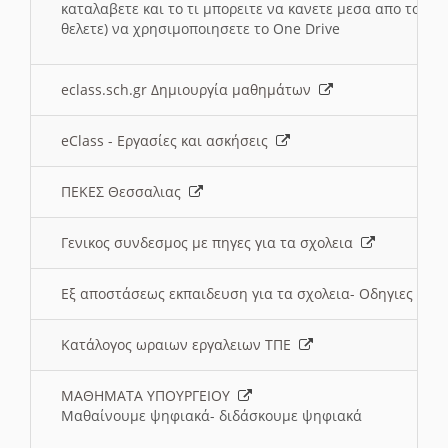
καταλαβετε και το τι μπορειτε να κανετε μεσα απο το σχο
θελετε) να χρησιμοποιησετε το One Drive
eclass.sch.gr Δημιουργία μαθημάτων
eClass - Εργασίες και ασκήσεις
ΠΕΚΕΣ Θεσσαλιας
Γενικος συνδεσμος με πηγες για τα σχολεια
Εξ αποστάσεως εκπαιδευση για τα σχολεια- Οδηγιες
Κατάλογος ωραιων εργαλειων ΤΠΕ
ΜΑΘΗΜΑΤΑ ΥΠΟΥΡΓΕΙΟΥ
Μαθαίνουμε ψηφιακά- διδάσκουμε ψηφιακά