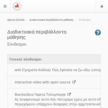
Ε
$langMenu
ί
Αρχική Σελίδα
Διαδικτυακά περιβάλλοντα μάθησης
Σύνδεσμοι
ο
ζήτηση
δ
Διαδικτυακά περιβάλλοντα
ο
μάθησης
ς
Σύνδεσμοι
Γενικοί σύνδεσμοι
wiki (Τμηματα Κολλια): Πώς έφτασα να ζω εδω; (ιστορια)
Interactive video with open source
Βικιπαιδεια Γκρετα Τούνμπεργκ
Ας συγκρινουμε αυτο που πετυχαμε εμεις με αυτο εδω το
περιεχόμενο υπάρχουν διαφορες στην αρχιτεκτονική της