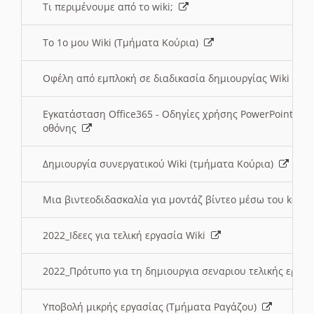
Τι περιμένουμε από το wiki;
Το 1ο μου Wiki (Τμήματα Κούρια)
Οφέλη από εμπλοκή σε διαδικασία δημιουργίας Wiki (Τ
Εγκατάσταση Office365 - Οδηγίες χρήσης PowerPoint γι
οθόνης
Δημιουργία συνεργατικού Wiki (τμήματα Κούρια)
Μια βιντεοδιδασκαλία για μοντάζ βίντεο μέσω του kden
2022_Ιδεες για τελική εργασία Wiki
2022_Πρότυπο για τη δημιουργια σεναριου τελικής εργα
Υποβολή μικρής εργασίας (Τμήματα Ραγάζου)