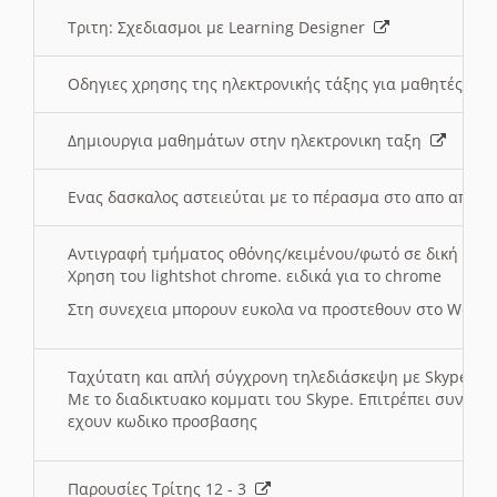
Τριτη: Σχεδιασμοι με Learning Designer
Οδηγιες χρησης της ηλεκτρονικής τάξης για μαθητές
Δημιουργια μαθημάτων στην ηλεκτρονικη ταξη
Ενας δασκαλος αστειεύται με το πέρασμα στο απο αποσ
Αντιγραφή τμήματος οθόνης/κειμένου/φωτό σε δική σας
Χρηση του lightshot chrome. ειδικά για το chrome
Στη συνεχεια μπορουν ευκολα να προστεθουν στο Word 
Ταχύτατη και απλή σύγχρονη τηλεδιάσκεψη με Skype
Με το διαδικτυακο κομματι του Skype. Επιτρέπει συνδε
εχουν κωδικο προσβασης
Παρουσίες Τρίτης 12 - 3