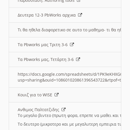
Παρουσιαση: Authoring tools
Δευτερα 12-3 PbWorks αρχικα
Τι θα ηθελα διαφορετικο σε αυτο το μαθημα- τι θα ηθελα
Τα Pbworks μας Τριτη 3-6
Τα Pbworks μας, Τετάρτη 3-6
https://docs.google.com/spreadsheets/d/1PK9eKHXGOJLZ
usp=sharing&ouid=108601020861396543722&rtpof=true
Κουιζ για το WISE
Ανθιμος Παλτατζιδης
Το μεγαλο βιντεο (πρωτη φορα, επρεπε να μαθει και το C
Το δευτερο (μικροτερο και με μεγαλυτερη εμπειρια τωρα)