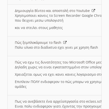
Δημιουργία Βίντεο και αποστολή στο Youtube
Χρησιμοποιει κανεις το Screen Recorder Google Chrome γ
που δειχνει μεσω υπολογιστή
και να στειλει στους μαθητες
Πώς ξεμπλοκάρουμε το flash
Πολυ υλικο στο διαδικτυο εχει γινει με χρηση flash
Πώς να εχω τις δυνατότητες του Microsoft Office μεσω 
Δηλαδη χωρις να ειναι εγκαταστημμένο στον υπολογιστή
Χρειαζεται ομως να εχει κανει κανεις λογαριασμο στη Mic
Επιπλεον ΠΟΛΥ ενδιαφερον το πώς μπορω να χρησιμοποι
ομάδες
Πως να ανεβάσετε ένα αρχείο/εργασία στο eclass.sch.gr
Ειναι πολυ ενδιαφερον γιατι έχοντας την προηγουμενη γ