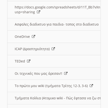
https://docs.google.com/spreadsheets/d/11T_Bb7vXn9
usp=sharing
Ασφαλες διαδικτυο για παιδια- τοπος στο διαδικτυο
OneDrive
ICAP (Δραστηριότητα)
TEDed
Οι τεχνικές που μας άρεσαν!!
Το πρώτο μου wiki (τμήματα Τρίτης 12-3, 3-6)
Τμήματα Κολλια (Ατομικο wiki - Πώς έφτασα να ζω στην 