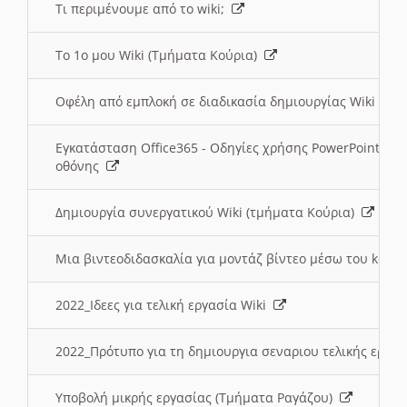
Τι περιμένουμε από το wiki;
Το 1ο μου Wiki (Τμήματα Κούρια)
Οφέλη από εμπλοκή σε διαδικασία δημιουργίας Wiki (Τ
Εγκατάσταση Office365 - Οδηγίες χρήσης PowerPoint γι
οθόνης
Δημιουργία συνεργατικού Wiki (τμήματα Κούρια)
Μια βιντεοδιδασκαλία για μοντάζ βίντεο μέσω του kden
2022_Ιδεες για τελική εργασία Wiki
2022_Πρότυπο για τη δημιουργια σεναριου τελικής εργα
Υποβολή μικρής εργασίας (Τμήματα Ραγάζου)