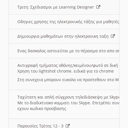
Τριτη: Σχεδιασμοι με Learning Designer
Οδηγιες χρησης της ηλεκτρονικής τάξης για μαθητές
Δημιουργια μαθημάτων στην ηλεκτρονικη ταξη
Ενας δασκαλος αστειεύται με το πέρασμα στο απο αποσ
Αντιγραφή τμήματος οθόνης/κειμένου/φωτό σε δική σας
Χρηση του lightshot chrome. ειδικά για το chrome
Στη συνεχεια μπορουν ευκολα να προστεθουν στο Word 
Ταχύτατη και απλή σύγχρονη τηλεδιάσκεψη με Skype
Με το διαδικτυακο κομματι του Skype. Επιτρέπει συνδε
εχουν κωδικο προσβασης
Παρουσίες Τρίτης 12 - 3