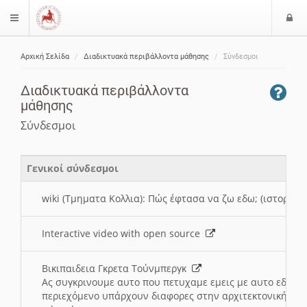
Ε
$langMenu
ί
Αρχική Σελίδα
Διαδικτυακά περιβάλλοντα μάθησης
Σύνδεσμοι
ο
ζήτηση
δ
Διαδικτυακά περιβάλλοντα
ο
μάθησης
ς
Σύνδεσμοι
Γενικοί σύνδεσμοι
wiki (Τμηματα Κολλια): Πώς έφτασα να ζω εδω; (ιστορια)
Interactive video with open source
Βικιπαιδεια Γκρετα Τούνμπεργκ
Ας συγκρινουμε αυτο που πετυχαμε εμεις με αυτο εδω το
περιεχόμενο υπάρχουν διαφορες στην αρχιτεκτονική της