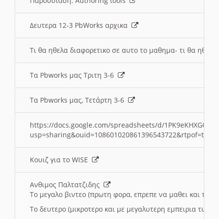
Παρουσιαση: Authoring tools
Δευτερα 12-3 PbWorks αρχικα
Τι θα ηθελα διαφορετικο σε αυτο το μαθημα- τι θα ηθελα
Τα Pbworks μας Τριτη 3-6
Τα Pbworks μας, Τετάρτη 3-6
https://docs.google.com/spreadsheets/d/1PK9eKHXGOJLZ
usp=sharing&ouid=108601020861396543722&rtpof=true
Κουιζ για το WISE
Ανθιμος Παλτατζιδης
Το μεγαλο βιντεο (πρωτη φορα, επρεπε να μαθει και το C
Το δευτερο (μικροτερο και με μεγαλυτερη εμπειρια τωρα)