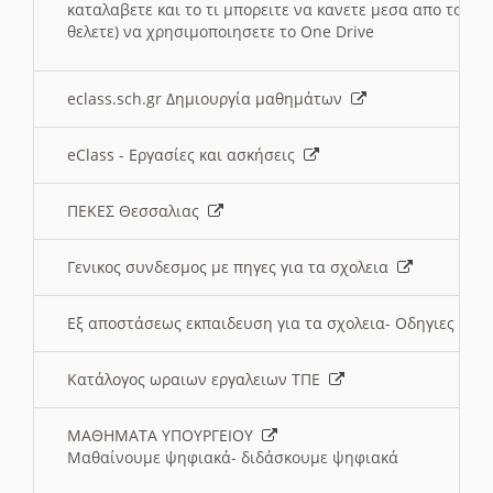
καταλαβετε και το τι μπορειτε να κανετε μεσα απο το σχο
θελετε) να χρησιμοποιησετε το One Drive
eclass.sch.gr Δημιουργία μαθημάτων
eClass - Εργασίες και ασκήσεις
ΠΕΚΕΣ Θεσσαλιας
Γενικος συνδεσμος με πηγες για τα σχολεια
Εξ αποστάσεως εκπαιδευση για τα σχολεια- Οδηγιες
Κατάλογος ωραιων εργαλειων ΤΠΕ
ΜΑΘΗΜΑΤΑ ΥΠΟΥΡΓΕΙΟΥ
Μαθαίνουμε ψηφιακά- διδάσκουμε ψηφιακά