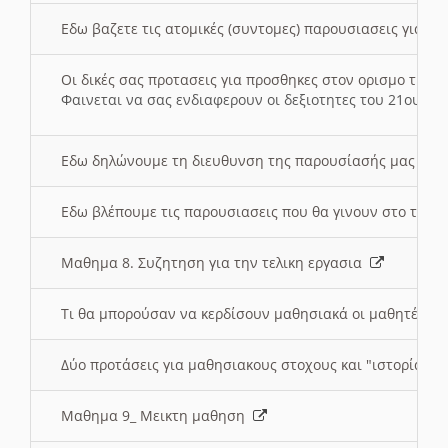
Εδω βαζετε τις ατομικές (συντομες) παρουσιασεις για κ
Οι δικές σας προτασεις για προσθηκες στον ορισμο της
Φαινεται να σας ενδιαφερουν οι δεξιοτητες του 21ου αι
Εδω δηλώνουμε τη διευθυνση της παρουσίασής μας στ
Εδω βλέπουμε τις παρουσιασεις που θα γινουν στο τμη
Μαθημα 8. Συζητηση για την τελικη εργασια
Τι θα μπορούσαν να κερδίσουν μαθησιακά οι μαθητές/τρ
Δύο προτάσεις για μαθησιακους στοχους και "ιστορία" μ
Μαθημα 9_ Μεικτη μαθηση