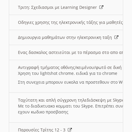
Τριτη: Σχεδιασμοι με Learning Designer
Οδηγιες χρησης της ηλεκτρονικής τάξης για μαθητές
Δημιουργια μαθημάτων στην ηλεκτρονικη ταξη
Ενας δασκαλος αστειεύται με το πέρασμα στο απο αποσ
Αντιγραφή τμήματος οθόνης/κειμένου/φωτό σε δική σας
Χρηση του lightshot chrome. ειδικά για το chrome
Στη συνεχεια μπορουν ευκολα να προστεθουν στο Word 
Ταχύτατη και απλή σύγχρονη τηλεδιάσκεψη με Skype
Με το διαδικτυακο κομματι του Skype. Επιτρέπει συνδε
εχουν κωδικο προσβασης
Παρουσίες Τρίτης 12 - 3