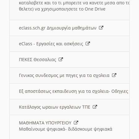
καταλαβετε και το τι μπορειτε να κανετε μεσα απο το σχο
θελετε) να χρησιμοποιησετε το One Drive
eclass.sch.gr Δημιουργία μαθημάτων
eClass - Εργασίες και ασκήσεις
ΠΕΚΕΣ Θεσσαλιας
Γενικος συνδεσμος με πηγες για τα σχολεια
Εξ αποστάσεως εκπαιδευση για τα σχολεια- Οδηγιες
Κατάλογος ωραιων εργαλειων ΤΠΕ
ΜΑΘΗΜΑΤΑ ΥΠΟΥΡΓΕΙΟΥ
Μαθαίνουμε ψηφιακά- διδάσκουμε ψηφιακά