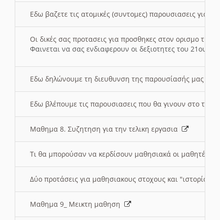
Εδω βαζετε τις ατομικές (συντομες) παρουσιασεις για κ
Οι δικές σας προτασεις για προσθηκες στον ορισμο της
Φαινεται να σας ενδιαφερουν οι δεξιοτητες του 21ου αι
Εδω δηλώνουμε τη διευθυνση της παρουσίασής μας στ
Εδω βλέπουμε τις παρουσιασεις που θα γινουν στο τμη
Μαθημα 8. Συζητηση για την τελικη εργασια
Τι θα μπορούσαν να κερδίσουν μαθησιακά οι μαθητές/τρ
Δύο προτάσεις για μαθησιακους στοχους και "ιστορία" μ
Μαθημα 9_ Μεικτη μαθηση