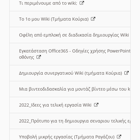
Τι περιμένουμε από το wiki;
Το 1ο μου Wiki (Τμήματα Κούρια)
Οφέλη από εμπλοκή σε διαδικασία δημιουργίας Wiki (Τ
Εγκατάσταση Office365 - Οδηγίες χρήσης PowerPoint γι
οθόνης
Δημιουργία συνεργατικού Wiki (τμήματα Κούρια)
Μια βιντεοδιδασκαλία για μοντάζ βίντεο μέσω του kden
2022_Ιδεες για τελική εργασία Wiki
2022_Πρότυπο για τη δημιουργια σεναριου τελικής εργα
Υποβολή μικρής εργασίας (Τμήματα Ραγάζου)