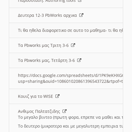
Παρουσιαση: Authoring tools
Δευτερα 12-3 PbWorks αρχικα
Τι θα ηθελα διαφορετικο σε αυτο το μαθημα- τι θα ηθελα
Τα Pbworks μας Τριτη 3-6
Τα Pbworks μας, Τετάρτη 3-6
https://docs.google.com/spreadsheets/d/1PK9eKHXGOJLZ
usp=sharing&ouid=108601020861396543722&rtpof=true
Κουιζ για το WISE
Ανθιμος Παλτατζιδης
Το μεγαλο βιντεο (πρωτη φορα, επρεπε να μαθει και το C
Το δευτερο (μικροτερο και με μεγαλυτερη εμπειρια τωρα)