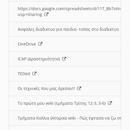
https://docs.google.com/spreadsheets/d/11T_Bb7vXn9
usp=sharing
Ασφαλες διαδικτυο για παιδια- τοπος στο διαδικτυο
OneDrive
ICAP (Δραστηριότητα)
TEDed
Οι τεχνικές που μας άρεσαν!!
Το πρώτο μου wiki (τμήματα Τρίτης 12-3, 3-6)
Τμήματα Κολλια (Ατομικο wiki - Πώς έφτασα να ζω στην 