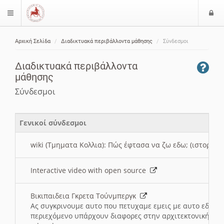
Ε
$langMenu
ί
Αρχική Σελίδα
Διαδικτυακά περιβάλλοντα μάθησης
Σύνδεσμοι
ο
ζήτηση
δ
Διαδικτυακά περιβάλλοντα
ο
μάθησης
ς
Σύνδεσμοι
Γενικοί σύνδεσμοι
wiki (Τμηματα Κολλια): Πώς έφτασα να ζω εδω; (ιστορια)
Interactive video with open source
Βικιπαιδεια Γκρετα Τούνμπεργκ
Ας συγκρινουμε αυτο που πετυχαμε εμεις με αυτο εδω το
περιεχόμενο υπάρχουν διαφορες στην αρχιτεκτονική της