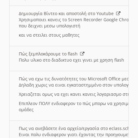
Δημιουργία Βίντεο και αποστολή στο Youtube
Χρησιμοποιει κανεις το Screen Recorder Google Chrome γ
που δειχνει μεσω υπολογιστή
και να στειλει στους μαθητες
Πώς ξεμπλοκάρουμε το flash
Πολυ υλικο στο διαδικτυο εχει γινει με χρηση flash
Πώς να εχω τις δυνατότητες του Microsoft Office μεσω 
Δηλαδη χωρις να ειναι εγκαταστημμένο στον υπολογιστή
Χρειαζεται ομως να εχει κανει κανεις λογαριασμο στη Mic
Επιπλεον ΠΟΛΥ ενδιαφερον το πώς μπορω να χρησιμοποι
ομάδες
Πως να ανεβάσετε ένα αρχείο/εργασία στο eclass.sch.gr
Ειναι πολυ ενδιαφερον γιατι έχοντας την προηγουμενη γ