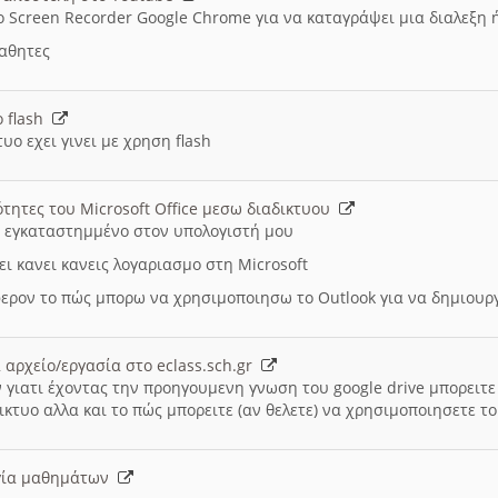
ο Screen Recorder Google Chrome για να καταγράψει μια διαλεξη 
μαθητες
ο flash
υο εχει γινει με χρηση flash
ότητες του Microsoft Office μεσω διαδικτυου
ι εγκαταστημμένο στον υπολογιστή μου
ει κανει κανεις λογαριασμο στη Microsoft
ερον το πώς μπορω να χρησιμοποιησω το Outlook για να δημιου
 αρχείο/εργασία στο eclass.sch.gr
 γιατι έχοντας την προηγουμενη γνωση του google drive μπορειτε 
ικτυο αλλα και το πώς μπορειτε (αν θελετε) να χρησιμοποιησετε το
υργία μαθημάτων