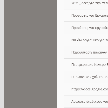
2021_Ιδεες για την τε
Προτασεις για Εργασι
Προτάσεις για εργασ
Να δω Λογισμικο για 
Παρουσιαση παλαιων 
Περιφερειακο Κεντρο
Ευρωπαικο Σχολικο 
https://docs.google
Ασφαλες διαδικτυο γι