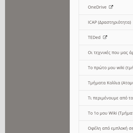
OneDrive
ICAP (Δραστηριότητα
TEDed
Οι τεχνικές που μας 
Το πρώτο μου wiki (τμ
Τμήματα Κολλια (Ατομ
Τι περιμένουμε από το
Το 1ο μου Wiki (Τμήμ
Οφέλη από εμπλοκή σε