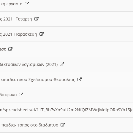
λικη εργασια
ες 2021_ Τεταρτη
ίες 2021_Παρασκευη
τεστ
δικτυακων λογισμικων (2021)
 Εκπαιδευτικου Σχεδιασμου Θεσσαλιας
Ραδιοφωνο
.com/spreadsheets/d/11T_Bb7vXn9uU2m2NfQiZMWrjMdlpORoSYh15j
α παιδια- τοπος στο διαδικτυο