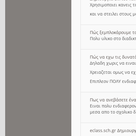
Χρησιμοποιει κανεις τ
και να στειλει στους 
Πώς ξεμπλοκάρουμε τ
Πολυ υλικο στο διαδικτ
Πώς να εχω τις δυνατ
Δηλαδη χωρις να εινα
Χρειαζεται ομως να εχ
Επιπλεον ΠΟΛΥ ενδιαφ
Πως να ανεβάσετε ένα
Ειναι πολυ ενδιαφερον
μεσα απο το σχολικο δ
eclass.sch.gr Δημιο