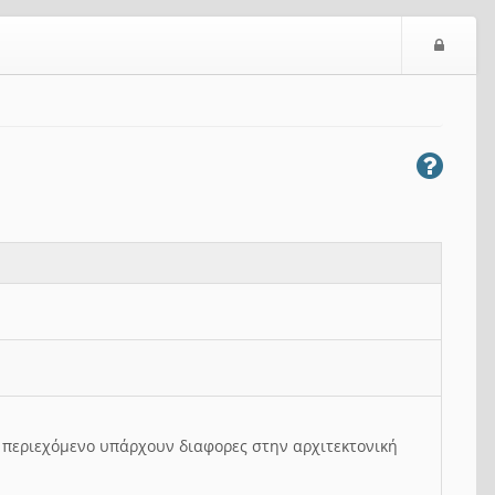
Ε
ί
σ
ο
δ
ο
ς
ο περιεχόμενο υπάρχουν διαφορες στην αρχιτεκτονική