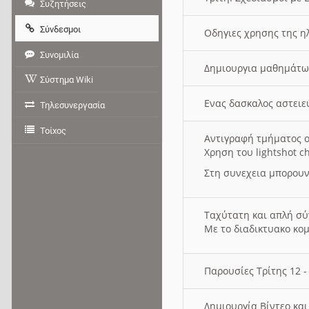
Συζητήσεις
Σύνδεσμοι
Οδηγιες χρησης της η
Συνομιλία
Δημιουργια μαθημάτω
Σύστημα Wiki
Ενας δασκαλος αστει
Τηλεσυνεργασία
Τοίχος
Αντιγραφή τμήματος ο
Χρηση του lightshot c
Στη συνεχεια μπορουν
Ταχύτατη και απλή σ
Με το διαδικτυακο κο
Παρουσίες Τρίτης 12 
Δημιουργία Βίντεο κα