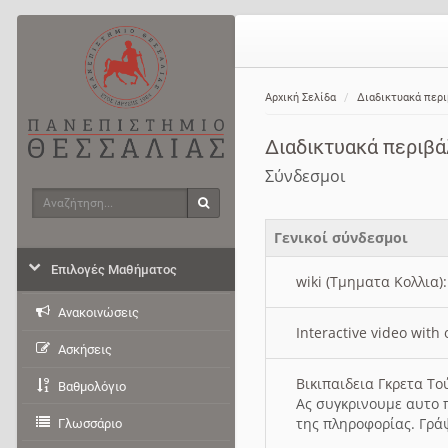
Αρχική Σελίδα
Διαδικτυακά περ
Διαδικτυακά περιβ
Σύνδεσμοι
Αναζήτηση
Αναζήτηση
Γενικοί σύνδεσμοι
Επιλογές Μαθήματος
wiki (Τμηματα Κολλια)
Ανακοινώσεις
Interactive video wit
Ασκήσεις
Βικιπαιδεια Γκρετα Τ
Βαθμολόγιο
Ας συγκρινουμε αυτο 
της πληροφορίας. Γρά
Γλωσσάριο