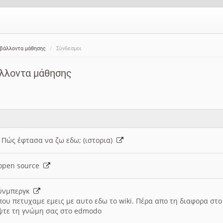
ιβάλλοντα μάθησης
Σύνδεσμοι
άλλοντα μάθησης
: Πώς έφτασα να ζω εδω; (ιστορια)
h open source
ούνμπεργκ
που πετυχαμε εμεις με αυτο εδω το wiki. Πέρα απο τη διαφορα στ
ψτε τη γνώμη σας στο edmodo