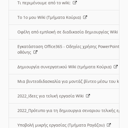
Τι περιμένουμε από το wiki;
Το 1ο μου Wiki (Τμήματα Κούρια)
Οφέλη από εμπλοκή σε διαδικασία δημιουργίας Wiki (Τ
Εγκατάσταση Office365 - Οδηγίες χρήσης PowerPoint γι
οθόνης
Δημιουργία συνεργατικού Wiki (τμήματα Κούρια)
Μια βιντεοδιδασκαλία για μοντάζ βίντεο μέσω του kden
2022_Ιδεες για τελική εργασία Wiki
2022_Πρότυπο για τη δημιουργια σεναριου τελικής εργα
Υποβολή μικρής εργασίας (Τμήματα Ραγάζου)