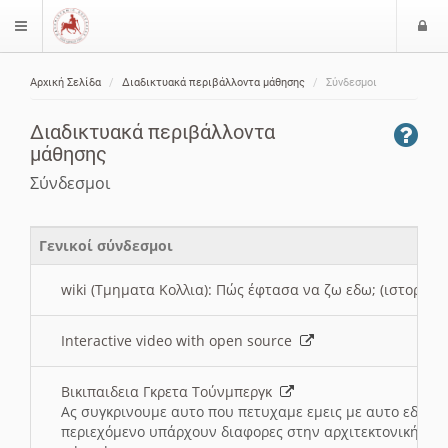
Ε
$langMenu
ί
Αρχική Σελίδα
Διαδικτυακά περιβάλλοντα μάθησης
Σύνδεσμοι
ο
ζήτηση
δ
Διαδικτυακά περιβάλλοντα
ο
μάθησης
ς
Σύνδεσμοι
Γενικοί σύνδεσμοι
wiki (Τμηματα Κολλια): Πώς έφτασα να ζω εδω; (ιστορια)
Interactive video with open source
Βικιπαιδεια Γκρετα Τούνμπεργκ
Ας συγκρινουμε αυτο που πετυχαμε εμεις με αυτο εδω το
περιεχόμενο υπάρχουν διαφορες στην αρχιτεκτονική της