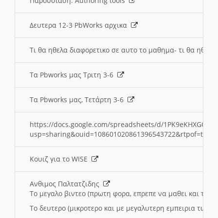
Παρουσιαση: Authoring tools
Δευτερα 12-3 PbWorks αρχικα
Τι θα ηθελα διαφορετικο σε αυτο το μαθημα- τι θα ηθελα
Τα Pbworks μας Τριτη 3-6
Τα Pbworks μας, Τετάρτη 3-6
https://docs.google.com/spreadsheets/d/1PK9eKHXGOJLZ
usp=sharing&ouid=108601020861396543722&rtpof=true
Κουιζ για το WISE
Ανθιμος Παλτατζιδης
Το μεγαλο βιντεο (πρωτη φορα, επρεπε να μαθει και το C
Το δευτερο (μικροτερο και με μεγαλυτερη εμπειρια τωρα)