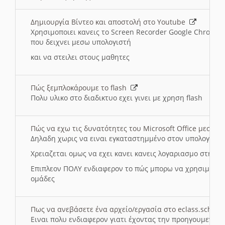
Δημιουργία Βίντεο και αποστολή στο Youtube
Χρησιμοποιει κανεις το Screen Recorder Google Chrome γ
που δειχνει μεσω υπολογιστή
και να στειλει στους μαθητες
Πώς ξεμπλοκάρουμε το flash
Πολυ υλικο στο διαδικτυο εχει γινει με χρηση flash
Πώς να εχω τις δυνατότητες του Microsoft Office μεσω 
Δηλαδη χωρις να ειναι εγκαταστημμένο στον υπολογιστή
Χρειαζεται ομως να εχει κανει κανεις λογαριασμο στη Mic
Επιπλεον ΠΟΛΥ ενδιαφερον το πώς μπορω να χρησιμοποι
ομάδες
Πως να ανεβάσετε ένα αρχείο/εργασία στο eclass.sch.gr
Ειναι πολυ ενδιαφερον γιατι έχοντας την προηγουμενη γ