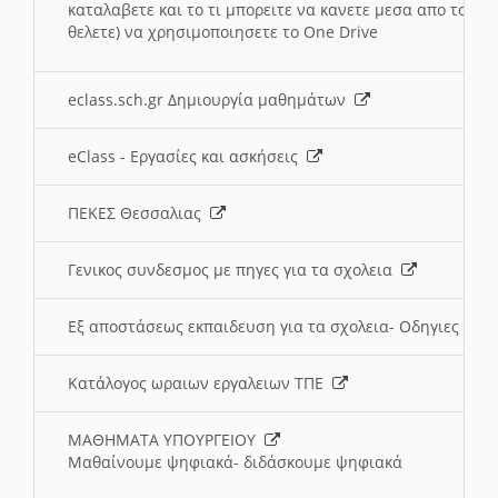
καταλαβετε και το τι μπορειτε να κανετε μεσα απο το σχο
θελετε) να χρησιμοποιησετε το One Drive
eclass.sch.gr Δημιουργία μαθημάτων
eClass - Εργασίες και ασκήσεις
ΠΕΚΕΣ Θεσσαλιας
Γενικος συνδεσμος με πηγες για τα σχολεια
Εξ αποστάσεως εκπαιδευση για τα σχολεια- Οδηγιες
Κατάλογος ωραιων εργαλειων ΤΠΕ
ΜΑΘΗΜΑΤΑ ΥΠΟΥΡΓΕΙΟΥ
Μαθαίνουμε ψηφιακά- διδάσκουμε ψηφιακά