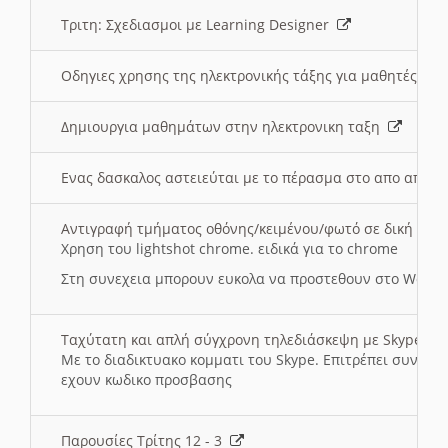
Τριτη: Σχεδιασμοι με Learning Designer
Οδηγιες χρησης της ηλεκτρονικής τάξης για μαθητές
Δημιουργια μαθημάτων στην ηλεκτρονικη ταξη
Ενας δασκαλος αστειεύται με το πέρασμα στο απο αποσ
Αντιγραφή τμήματος οθόνης/κειμένου/φωτό σε δική σας
Χρηση του lightshot chrome. ειδικά για το chrome
Στη συνεχεια μπορουν ευκολα να προστεθουν στο Word 
Ταχύτατη και απλή σύγχρονη τηλεδιάσκεψη με Skype
Με το διαδικτυακο κομματι του Skype. Επιτρέπει συνδε
εχουν κωδικο προσβασης
Παρουσίες Τρίτης 12 - 3