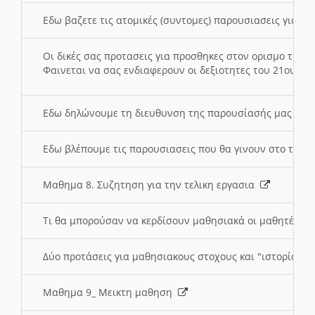
Εδω βαζετε τις ατομικές (συντομες) παρουσιασεις για κ
Οι δικές σας προτασεις για προσθηκες στον ορισμο της
Φαινεται να σας ενδιαφερουν οι δεξιοτητες του 21ου αι
Εδω δηλώνουμε τη διευθυνση της παρουσίασής μας στ
Εδω βλέπουμε τις παρουσιασεις που θα γινουν στο τμη
Μαθημα 8. Συζητηση για την τελικη εργασια
Τι θα μπορούσαν να κερδίσουν μαθησιακά οι μαθητές/τρ
Δύο προτάσεις για μαθησιακους στοχους και "ιστορία" μ
Μαθημα 9_ Μεικτη μαθηση