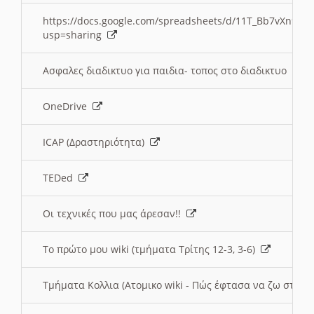
https://docs.google.com/spreadsheets/d/11T_Bb7vXn9
usp=sharing
Ασφαλες διαδικτυο για παιδια- τοπος στο διαδικτυο
OneDrive
ICAP (Δραστηριότητα)
TEDed
Οι τεχνικές που μας άρεσαν!!
Το πρώτο μου wiki (τμήματα Τρίτης 12-3, 3-6)
Τμήματα Κολλια (Ατομικο wiki - Πώς έφτασα να ζω στην 