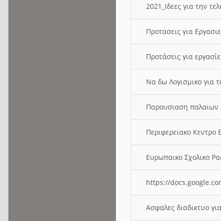
2021_Ιδεες για την τε
Προτασεις για Εργασι
Προτάσεις για εργασ
Να δω Λογισμικο για 
Παρουσιαση παλαιων 
Περιφερειακο Κεντρο
Ευρωπαικο Σχολικο 
https://docs.google
Ασφαλες διαδικτυο γι