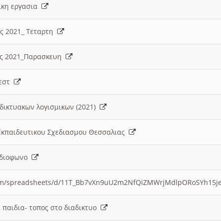
λικη εργασια
ες 2021_ Τεταρτη
ίες 2021_Παρασκευη
τεστ
δικτυακων λογισμικων (2021)
 Εκπαιδευτικου Σχεδιασμου Θεσσαλιας
Ραδιοφωνο
.com/spreadsheets/d/11T_Bb7vXn9uU2m2NfQiZMWrjMdlpORoSYh15j
α παιδια- τοπος στο διαδικτυο