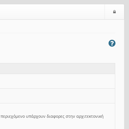
Ε
ί
σ
ο
δ
ο
ς
ο περιεχόμενο υπάρχουν διαφορες στην αρχιτεκτονική