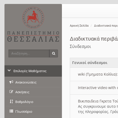
Αρχική Σελίδα
Διαδικτυακά περ
Διαδικτυακά περιβ
Σύνδεσμοι
Αναζήτηση
Αναζήτηση
Γενικοί σύνδεσμοι
Επιλογές Μαθήματος
wiki (Τμηματα Κολλια)
Ανακοινώσεις
Interactive video wit
Ασκήσεις
Βικιπαιδεια Γκρετα Τ
Βαθμολόγιο
Ας συγκρινουμε αυτο 
της πληροφορίας. Γρά
Γλωσσάριο