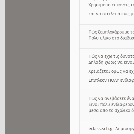
Χρησιμοποιει κανεις τ
και να στειλει στους 
Πώς ξεμπλοκάρουμε τ
Πολυ υλικο στο διαδικτ
Πώς να εχω τις δυνατ
Δηλαδη χωρις να εινα
Χρειαζεται ομως να εχ
Επιπλεον ΠΟΛΥ ενδιαφ
Πως να ανεβάσετε ένα
Ειναι πολυ ενδιαφερον
μεσα απο το σχολικο δ
eclass.sch.gr Δημιο