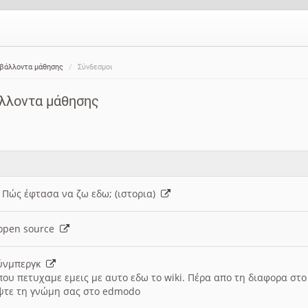
ιβάλλοντα μάθησης
Σύνδεσμοι
άλλοντα μάθησης
: Πώς έφτασα να ζω εδω; (ιστορια)
h open source
ούνμπεργκ
που πετυχαμε εμεις με αυτο εδω το wiki. Πέρα απο τη διαφορα στ
ψτε τη γνώμη σας στο edmodo