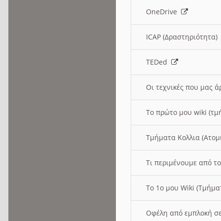
OneDrive
ICAP (Δραστηριότητα
TEDed
Οι τεχνικές που μας 
Το πρώτο μου wiki (τμ
Τμήματα Κολλια (Ατομ
Τι περιμένουμε από το
Το 1ο μου Wiki (Τμήμ
Οφέλη από εμπλοκή σε