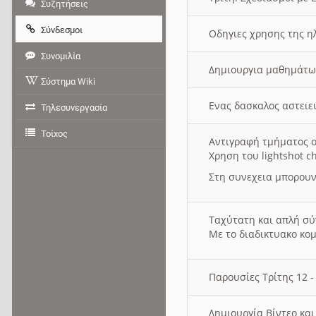
Συζητήσεις
Σύνδεσμοι
Οδηγιες χρησης της η
Συνομιλία
Δημιουργια μαθημάτω
Σύστημα Wiki
Ενας δασκαλος αστει
Τηλεσυνεργασία
Τοίχος
Αντιγραφή τμήματος ο
Χρηση του lightshot c
Στη συνεχεια μπορουν
Ταχύτατη και απλή σ
Με το διαδικτυακο κο
Παρουσίες Τρίτης 12 
Δημιουργία Βίντεο κα