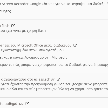
ο Screen Recorder Google Chrome για να καταγράψει μια διαλεξη 
μαθητες
ο flash
υο εχει γινει με χρηση flash
ότητες του Microsoft Office μεσω διαδικτυου
ι εγκαταστημμένο στον υπολογιστή μου
ει κανει κανεις λογαριασμο στη Microsoft
ερον το πώς μπορω να χρησιμοποιησω το Outlook για να δημιου
 αρχείο/εργασία στο eclass.sch.gr
 γιατι έχοντας την προηγουμενη γνωση του google drive μπορειτε 
ικτυο αλλα και το πώς μπορειτε (αν θελετε) να χρησιμοποιησετε το
υργία μαθημάτων